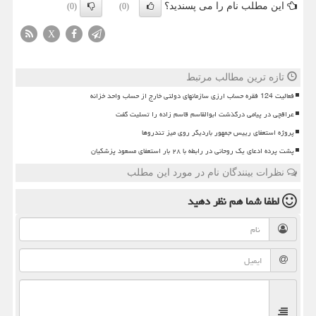
این مطلب نام را می پسندید؟
(0)
(0)
X
تازه ترین مطالب مرتبط
فعالیت 124 فقره حساب ارزی سازمانهای دولتی خارج از حساب واحد خزانه
عراقچی در پیامی درگذشت ابوالقاسم قاسم زاده را تسلیت گفت
پروژه استعفای رییس جمهور باردیگر روی میز تندروها
پشت پرده ادعای یک روحانی در رابطه با ۲۸ بار استعفای مسعود پزشکیان
نظرات بینندگان نام در مورد این مطلب
لطفا شما هم
نظر دهید