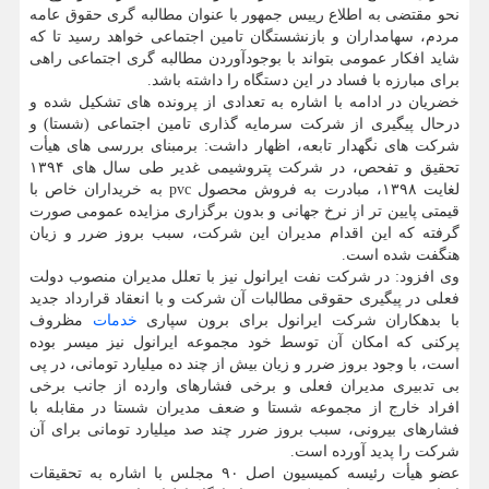
نحو مقتضی به اطلاع رییس جمهور با عنوان مطالبه گری حقوق عامه
مردم، سهامداران و بازنشستگان تامین اجتماعی خواهد رسید تا که
شاید افکار عمومی بتواند با بوجودآوردن مطالبه گری اجتماعی راهی
برای مبارزه با فساد در این دستگاه را داشته باشد.
خضریان در ادامه با اشاره به تعدادی از پرونده های تشکیل شده و
درحال پیگیری از شرکت سرمایه گذاری تامین اجتماعی (شستا) و
شرکت های نگهدار تابعه، اظهار داشت: برمبنای بررسی های هیأت
تحقیق و تفحص، در شرکت پتروشیمی غدیر طی سال های ۱۳۹۴
لغایت ۱۳۹۸، مبادرت به فروش محصول pvc به خریداران خاص با
قیمتی پایین تر از نرخ جهانی و بدون برگزاری مزایده عمومی صورت
گرفته که این اقدام مدیران این شرکت، سبب بروز ضرر و زیان
هنگفت شده است.
وی افزود: در شرکت نفت ایرانول نیز با تعلل مدیران منصوب دولت
فعلی در پیگیری حقوقی مطالبات آن شرکت و با انعقاد قرارداد جدید
با بدهکاران شرکت ایرانول برای برون سپاری
خدمات
مظروف
پرکنی که امکان آن توسط خود مجموعه ایرانول نیز میسر بوده
است، با وجود بروز ضرر و زیان بیش از چند ده میلیارد تومانی، در پی
بی تدبیری مدیران فعلی و برخی فشارهای وارده از جانب برخی
افراد خارج از مجموعه شستا و ضعف مدیران شستا در مقابله با
فشارهای بیرونی، سبب بروز ضرر چند صد میلیارد تومانی برای آن
شرکت را پدید آورده است.
عضو هیأت رئیسه کمیسیون اصل ۹۰ مجلس با اشاره به تحقیقات