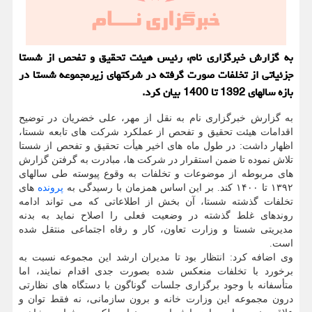
به گزارش خبرگزاری نام، رئیس هیئت تحقیق و تفحص از شستا
جزئیاتی از تخلفات صورت گرفته در شرکتهای زیرمجموعه شستا در
بازه سالهای 1392 تا 1400 بیان کرد.
به گزارش خبرگزاری نام به نقل از مهر، علی خضریان در توضیح
اقدامات هیئت تحقیق و تفحص از عملکرد شرکت های تابعه شستا،
اظهار داشت: در طول ماه های اخیر هیأت تحقیق و تفحص از شستا
تلاش نموده تا ضمن استقرار در شرکت ها، مبادرت به گرفتن گزارش
های مربوطه از موضوعات و تخلفات به وقوع پیوسته طی سالهای
۱۳۹۲ تا ۱۴۰۰ کند. بر این اساس همزمان با رسیدگی به
پرونده
های
تخلفات گذشته شستا، آن بخش از اطلاعاتی که می تواند ادامه
روندهای غلط گذشته در وضعیت فعلی را اصلاح نماید به بدنه
مدیریتی شستا و وزارت تعاون، کار و رفاه اجتماعی منتقل شده
است.
وی اضافه کرد: انتظار بود تا مدیران ارشد این مجموعه نسبت به
برخورد با تخلفات منعکس شده بصورت جدی اقدام نمایند، اما
متأسفانه با وجود برگزاری جلسات گوناگون با دستگاه های نظارتی
درون مجموعه این وزارت خانه و برون سازمانی، نه فقط توان و