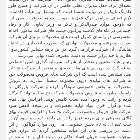
مصداق ترک فعل مدیران فعلی حاضر در آن شرکت و همین طور
هلدینگ تاپیکو و در نهایت شستا است که توسط این هیأت اقدامات
لازم قضائی پیرامون ترک فعل ها صورت خواهد پذیرفت. ضمن این
که باوجود موارد صدرالذکر و تذکر به وزیر تعاون، کار و رفاه
اجتماعی در ماه های گذشته پیرامون قیمت های شرکت مذکور، اقدام
محسوسی در راستای کنترل قیمت های محصولات تولیدی آن شرکت
صورت نپذیرفته و محصولات تولیدی که بصورت انحصاری در اختیار
نمایندگان آن شرکت قرار می گیرد، در این برهه حساس کشور بدون
نظارت با چند برابر قیمت به دست مصرف کننده نهایی می رسد.
رئیس هیأت تحقیق و تفحص از شرکت سرمایه گذاری تامین اجتماعی
اضافه کرد: در بررسی های هیأت تحقیق و تفحص از شرکت نخ تایر
صبا، مشخص شده است که این شرکت بجای فروش محصولات خود
به شرکت های تولیدی درون مجموعه شستا، مبادرت به فروش
محصولات به بخش خصوصی سوداگر کرده و شرکت بازرگان، با
واسطه مبادرت به فروش محصولات شرکت نخ صبا به تولید کنندگان
کرده و رانت به وجود آمده سبب کاهش تولید، افزایش بهای تمام
شده و گران خری مواد اولیه محصولات و در نتیجه کاهش سود
شرکت های خریدار محصولات شرکت نخ صبا و افزایش قیمت بهای
کالای مصرفی برای مردم عزیز را در پی داشته است و سود آن در
جیب عده ای به نام بخش خصوصی می رود. موارد گوناگون از این
دست در بررسی های این هیأت مشخص گردید که موارد فوق
موجبات عصبانیت جریان فساد حاکم در دولت قبل و جا مانده در