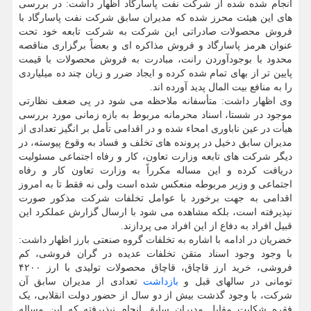
انجام شده شده از شرکت نفت پاسارگاد اظهار داشت: در بررسی
های این هیئت محرز شده که مدیران سابق شرکت نفت پاسارگاد با
فروش محصولات صادراتی این شرکت به شرکت تابعه خود تحت
عنوان هرمز پاسارگاد و فروش مذاکره ای و بعضاً برگزاری مناقصه
محدود با بوجودآوردن رانت، مبادرت به فروش محصولات با قیمت
پایین تر از بهای تمام شده کرده و ایجاد ضرر و زیان چند ده میلیاردی
را به منافع بیت المال پدید آورده اند.
وی اظهار داشت: متأسفانه ملاحظه می شود در پی ضعف نظارتی
موجود در شستا، اسناد محرمانه مربوط به بازه زمانی مورد بررسی
هیأت در عین ناباوری امحاء شده و در اقدامی تأمل بر انگیز تعدادی از
مدیران سابق دخیل در پرونده های تخلف و فساد به وقوع پیوسته، در
دیگر شرکت های تابعه وزارت تعاون، کار و رفاه اجتماعی مسئولیت
دریافت کرده و این مساله مکرراً به وزارت تعاون کار و رفاه
اجتماعی و وزیر مربوطه منعکس شده است ولی نه فقط تا به امروز
اقدامی به جهت برخورد با عوامل تخلفات شرکت مذکور صورت
نپذیرفته است، بلکه مشاهده می شود با ارسال گزارش عملکرد این
قبیل افراد به دفاع از این افراد می پردازند.
خضریان در ادامه با اشاره به تخلفات گروه صنعتی بارز اظهار داشت:
با وجود وجود اسناد متقن تخلفات عدیده در گران فروشی، کم
فروشی، خرید ارز قاچاق، قاچاق محصولات تولیدی با ارز ۴۲۰۰
تومانی در سالهای قبل و
بازداشت
تعدادی از مدیران سابق آن
شرکت، با وجود گذشت بیش از دو سال از حضور دولت انقلابی، یک
فقره شکایت مقابل مدیران سابق انجام نپذیرفته که این مساله