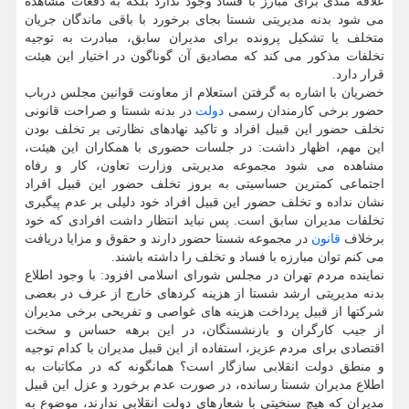
علاقه مندی برای مبارز با فساد وجود ندارد بلکه به دفعات مشاهده
می شود بدنه مدیریتی شستا بجای برخورد با باقی ماندگان جریان
متخلف یا تشکیل پرونده برای مدیران سابق، مبادرت به توجیه
تخلفات مذکور می کند که مصادیق آن گوناگون در اختیار این هیئت
قرار دارد.
خضریان با اشاره به گرفتن استعلام از معاونت قوانین مجلس درباب
حضور برخی کارمندان رسمی
دولت
در بدنه شستا و صراحت قانونی
تخلف حضور این قبیل افراد و تاکید نهادهای نظارتی بر تخلف بودن
این مهم، اظهار داشت: در جلسات حضوری با همکاران این هیئت،
مشاهده می شود مجموعه مدیریتی وزارت تعاون، کار و رفاه
اجتماعی کمترین حساسیتی به بروز تخلف حضور این قبیل افراد
نشان نداده و تخلف حضور این قبیل افراد خود دلیلی بر عدم پیگیری
تخلفات مدیران سابق است. پس نباید انتظار داشت افرادی که خود
برخلاف
قانون
در مجموعه شستا حضور دارند و حقوق و مزایا دریافت
می کنم توان مبارزه با فساد و تخلف را داشته باشند.
نماینده مردم تهران در مجلس شورای اسلامی افزود: با وجود اطلاع
بدنه مدیریتی ارشد شستا از هزینه کردهای خارج از عرف در بعضی
شرکتها از قبیل پرداخت هزینه های غواصی و تفریحی برخی مدیران
از جیب کارگران و بازنشستگان، در این برهه حساس و سخت
اقتصادی برای مردم عزیز، استفاده از این قبیل مدیران با کدام توجیه
و منطق دولت انقلابی سازگار است؟ همانگونه که در مکاتبات به
اطلاع مدیران شستا رسانده، در صورت عدم برخورد و عزل این قبیل
مدیران که هیچ سنخیتی با شعارهای دولت انقلابی ندارند، موضوع به