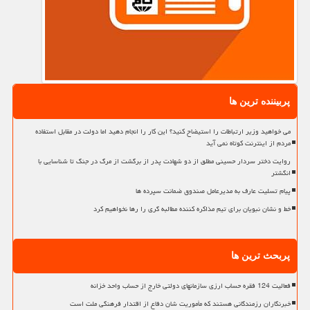
پربیننده ترین ها
می خواهید وزیر ارتباطات را استیضاح کنید؟ این کار را انجام دهید اما دولت در مقابل استفاده
مردم از اینترنت کوتاه نمی آید
روایت دختر سردار حسینی مطلق از دو شهادت پدر از برگشت از مرگ در جنگ تا شناسایی با
انگشتر
پیام تسلیت عارف به مدیرعامل صندوق ضمانت سپرده ها
خط و نشان نبویان برای تیم مذاکره کننده مطالبه گری را رها نخواهیم کرد
پربحث ترین ها
فعالیت 124 فقره حساب ارزی سازمانهای دولتی خارج از حساب واحد خزانه
خبرنگاران رزمندگانی هستند که مأموریت شان دفاع از اقتدار فرهنگی ملت است