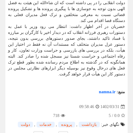
دولت انقلابی را در پی داشته است که ان شاءالله این هیئت به فضل
الهی بدون توجه به جوسازی ها با پیگیری پرونده ها و تشکیل پرونده
قضائی نسبت به معرفی متخلفین و ترک فعل مدیران فعلی به
دستگاه قضا اقدام می کند.
خضریان در آخر اظهار داشت: انتظار می رود وزیر با عمل به
دستورات رهبری فرزانه انقلاب که در دیدار اخیر با کارگران بر مبارزه
با فساد تاکید داشتند، بجای صدور دستورهای بررسی بدون نتیجه،
دستور عزل مدیران متخلف که مستندات آن نه فقط در اختیار این
هیأت، بلکه در بررسی های بازرسی و حراست وزارت تعاون، کار و
رفاه اجتماعی و حراست شستا نیز مسجل شده را صادر کند. البته
همانگونه که در گذشته به اطلاع مردم رسانده شده بطور قطع ترک
فعل های درحال وقوع نیز بوسیله دیگر ابزارهای نظارتی مجلس در
دستور کار این هیأت قرار خواهد گرفت.
منبع:
namna.ir
1402/03/31
09:58:46
718
5
/
0.0
تگهای خبر:
بازداشت
,
پرونده
,
خدمات
,
دولت