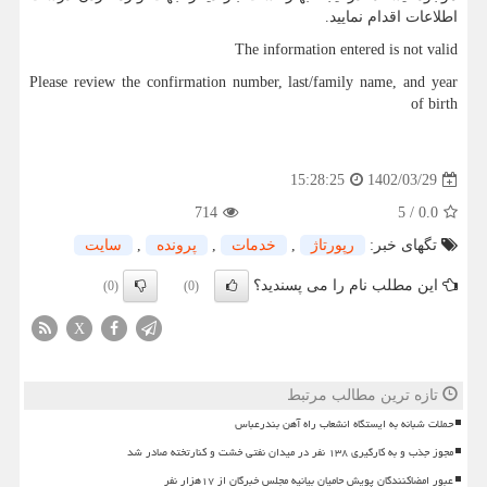
اطلاعات اقدام نمایید.
The information entered is not valid
Please review the confirmation number, last/family name, and year
of birth
1402/03/29
15:28:25
714
5
/
0.0
تگهای خبر:
رپورتاژ
,
خدمات
,
پرونده
,
سایت
این مطلب نام را می پسندید؟
(0)
(0)
X
تازه ترین مطالب مرتبط
حملات شبانه به ایستگاه انشعاب راه آهن بندرعباس
مجوز جذب و به کارگیری ۱۳۸ نفر در میدان نفتی خشت و کنارتخته صادر شد
عبور امضاکنندگان پویش حامیان بیانیه مجلس خبرگان از ۱۷هزار نفر