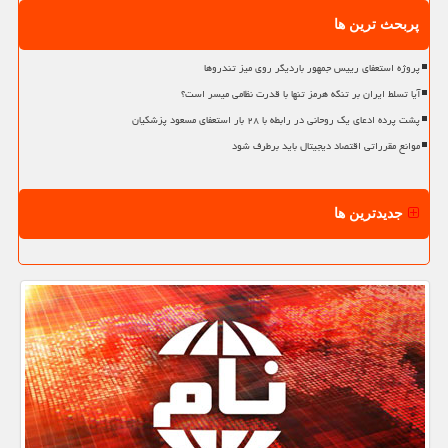
پربحث ترین ها
پروژه استعفای رییس جمهور باردیگر روی میز تندروها
آیا تسلط ایران بر تنگه هرمز تنها با قدرت نظامی میسر است؟
پشت پرده ادعای یک روحانی در رابطه با ۲۸ بار استعفای مسعود پزشکیان
موانع مقرراتی اقتصاد دیجیتال باید برطرف شود
جدیدترین ها