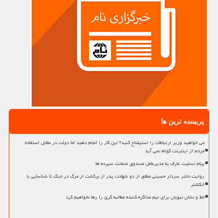
پربیننده ترین ها
می خواهید وزیر ارتباطات را استیضاح کنید؟ این کار را انجام دهید اما دولت در مقابل استفاده
مردم از اینترنت کوتاه نمی آید
پیام تسلیت عارف به مدیرعامل صندوق ضمانت سپرده ها
روایت دختر سردار حسینی مطلق از دو شهادت پدر از برگشت از مرگ در جنگ تا شناسایی با
انگشتر
خط و نشان نبویان برای تیم مذاکره کننده مطالبه گری را رها نخواهیم کرد