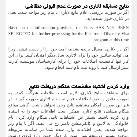
نتایج مسابقه لاتاری در صورت عدم قبولی متقاضی
اگر در صورت بررسی اعلام نتایج لاتاری با پیام زیر مواجه شدید یعنی
در لاتاری قبول نشده اید.
Based on the information provided, the Entry HAS NOT BEEN
SELECTED for further processing for the Electronic Diversity Visa
.
program at this time
اگر در لاتاری امسال برنده نشدید، امید خود را از دست ندهید. زیرا
می توانید شانس خود را برای لاتاری سال دیگر امتحان کنید. برای این
کار تنها کافیست اطلاعات خود را برای کارشناسان موسسه کارت
سبز ارسال کنید تا روند ثبت نام شما انجام شود.
وارد کردن اشتباه مشخصات هنگام دریافت نتایج
برای مشاهده نتایج لاتاری، لازم است اطلاعات شرکت کننده به
صورت دقیق و طبق اطلاعات فرم ثبت نام لاتاری صورت گیرند. در
غیر این صورت امکان مشاهده نتایج وجود نخواهد داشت. گاهی مواقع
هنگام مشاهده نتایج لاتاری ممکن است اطلاعات خود را به اشتباه
وارد کرده باشید. بیشتر این اشتباهات تایپی هنگام وارد کردن نام
خانوادگی به لاتین و کانفرمیشن نامبر رخ می دهند. اگر با پیام زیر
مواجه شدید، یعنی اطلاعات وارد شده شما در سامانه مربوطه
موجود نیستند. درنتیجه بهتر است بار دیگر جهت وارد کردن درست