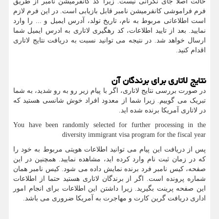
حالت اصلا جای نگرانی نیست. زیرا کد کانفرمیشن نامبر از طریق
فرم فراموشی کانفرمیشن نامبر قابل بازیابی است. در این فرم لازم
است اطلاعاتی مربوط به نام، تاریخ تولد، آدرس ایمیل و ... را وارد
نمایید. بعد از تایید اطلاعات، کد رهگیری لاتاری به ادرس ایمیل شما
ارسال خواهد شد. در نتیجه می توانید نسبت به دریافت نتایج لاتاری
اقدام کنید.
نتایج لاتاری برای برندگان آن
در صورت بررسی نتایج لاتاری، اگر با پیام زیر رو به رو شدید، به شما
تبریک می گوییم. زیرا شما از معدود افراد خوش شانسی هستید که
در لاتاری آمریکا برنده شده اید.
You have been randomly selected for further processing in the
diversity immigrant visa program for the fiscal year
پس از دریافت این پیام می توانید اطلاعات هویتی مربوط به خود را
که در زمان ثبت نام وارد کرده اید، مشاهده نمایید. همچنین در این
صفحه، کیس نامبر فرد برنده نمایش داده می شود. کیس نامبر همان
شماره پرونده است. اگر از برندگان لاتاری هستید حتما از اطلاعات
این صفحه پرینت بگیرید. زیرا داشتن این اطلاعات برای انجام امور
اداری دریافت گرین کارت و مهاجرت به آمریکا ضروری می باشد.