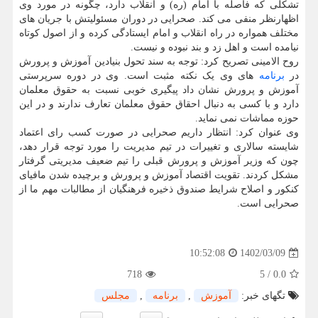
تشکلی که فاصله با امام (ره) و انقلاب دارد، چگونه در مورد وی
اظهارنظر منفی می کند. صحرایی در دوران مسئولیتش با جریان های
مختلف همواره در راه انقلاب و امام ایستادگی کرده و از اصول کوتاه
نیامده است و اهل زد و بند نبوده و نیست.
روح الامینی تصریح کرد: توجه به سند تحول بنیادین آموزش و پرورش
در
برنامه
های وی یک نکته مثبت است. وی در دوره سرپرستی
آموزش و پرورش نشان داد پیگیری خوبی نسبت به حقوق معلمان
دارد و با کسی به دنبال احقاق حقوق معلمان تعارف ندارند و در این
حوزه مماشات نمی نماید.
وی عنوان کرد: انتظار داریم صحرایی در صورت کسب رای اعتماد
شایسته سالاری و تغییرات در تیم مدیریت را مورد توجه قرار دهد،
چون که وزیر آموزش و پرورش قبلی را تیم ضعیف مدیریتی گرفتار
مشکل کردند. تقویت اقتصاد آموزش و پرورش و برچیده شدن مافیای
کنکور و اصلاح شرایط صندوق ذخیره فرهنگیان از مطالبات مهم ما از
صحرایی است.
1402/03/09
10:52:08
718
5
/
0.0
تگهای خبر:
آموزش
,
برنامه
,
مجلس