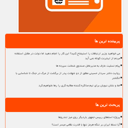
پربیننده ترین ها
می خواهید وزیر ارتباطات را استیضاح کنید؟ این کار را انجام دهید اما دولت در مقابل استفاده
مردم از اینترنت کوتاه نمی آید
پیام تسلیت عارف به مدیرعامل صندوق ضمانت سپرده ها
روایت دختر سردار حسینی مطلق از دو شهادت پدر از برگشت از مرگ در جنگ تا شناسایی با
انگشتر
خط و نشان نبویان برای تیم مذاکره کننده مطالبه گری را رها نخواهیم کرد
پربحث ترین ها
پروژه استعفای رییس جمهور باردیگر روی میز تندروها
آیا تسلط ایران بر تنگه هرمز تنها با قدرت نظامی میسر است؟