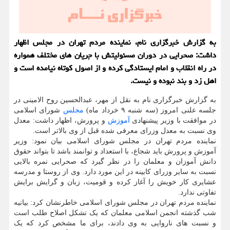
به گزارش خبرگزاری نام، نماینده مردم تهران در مجلس اظهار
داشت: صحرایی در دوران مسئولیتش با جریان های مختلف همواره
در راه انقلاب و امام ایستادگی کرده و از اصول کوتاه نیامده است و
اهل زد و بند نبوده و نیست.
به گزارش خبرگزاری نام به نقل از مهر، عبدالحسین روح الامینی در
جلسه علنی امروز (سه شنبه ۹ خرداد ماه)
مجلس
شورای اسلامی
در موافقت با وزیر پیشنهادی
آموزش
و پرورش، اظهار داشت: معدل
وی نسبت به معدل وزرای معرفی شده قبل از وی بالاتر است.
نماینده مردم تهران در مجلس شورای اسلامی بیان نمود: وزیر
آموزش و پرورش باید شجاع، با استعداد و توانمند باشد تا بتواند حقوق
دانش آموزان و معلمان را در نظر گیرد که صحرایی نمره بالایی
نسبت به سایر وزرای کابینه در این مورد دارد. وی از روستا و مدرسه
عشایری کار خویش را آغاز کرده و قومیت، زبان و گرایش برایش
تفاوتی ندارد.
نماینده مردم تهران در مجلس شورای اسلامی خاطرنشان کرد: بیانیه
شب گذشته انجمن اسلامی معلمان که یک تشکل اصلاح طلب است
و نسبت های ناروایی به وی دادند، برای ما مشخص کرد که یک