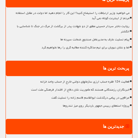
می خواهید وزیر ارتباطات را استیضاح کنید؟ این کار را انجام دهید اما دولت در مقابل استفاده
مردم از اینترنت کوتاه نمی آید
روایت دختر سردار حسینی مطلق از دو شهادت پدر از برگشت از مرگ در جنگ تا شناسایی با
انگشتر
پیام تسلیت عارف به مدیرعامل صندوق ضمانت سپرده ها
خط و نشان نبویان برای تیم مذاکره کننده مطالبه گری را رها نخواهیم کرد
پربحث ترین ها
فعالیت 124 فقره حساب ارزی سازمانهای دولتی خارج از حساب واحد خزانه
خبرنگاران رزمندگانی هستند که مأموریت شان دفاع از اقتدار فرهنگی ملت است
عراقچی در پیامی درگذشت ابوالقاسم قاسم زاده را تسلیت گفت
پروژه استعفای رییس جمهور باردیگر روی میز تندروها
جدیدترین ها