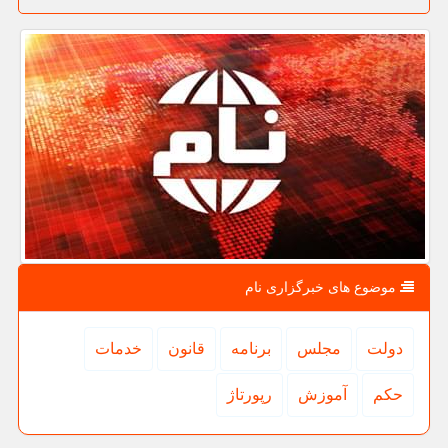
موضوع های خبرگزاری نام
دولت
مجلس
برنامه
قانون
خدمات
حكم
آموزش
رپورتاژ