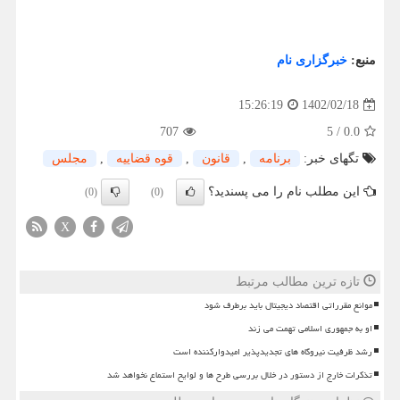
منبع:
خبرگزاری نام
1402/02/18
15:26:19
707
5
/
0.0
تگهای خبر:
برنامه
,
قانون
,
قوه قضاییه
,
مجلس
این مطلب نام را می پسندید؟
(0)
(0)
X
تازه ترین مطالب مرتبط
موانع مقرراتی اقتصاد دیجیتال باید برطرف شود
او به جمهوری اسلامی تهمت می زند
رشد ظرفیت نیروگاه های تجدیدپذیر امیدوارکننده است
تذکرات خارج از دستور در خلال بررسی طرح ها و لوایح استماع نخواهد شد