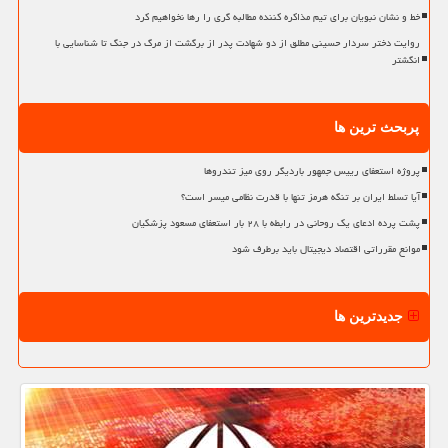
خط و نشان نبویان برای تیم مذاکره کننده مطالبه گری را رها نخواهیم کرد
روایت دختر سردار حسینی مطلق از دو شهادت پدر از برگشت از مرگ در جنگ تا شناسایی با
انگشتر
پربحث ترین ها
پروژه استعفای رییس جمهور باردیگر روی میز تندروها
آیا تسلط ایران بر تنگه هرمز تنها با قدرت نظامی میسر است؟
پشت پرده ادعای یک روحانی در رابطه با ۲۸ بار استعفای مسعود پزشکیان
موانع مقرراتی اقتصاد دیجیتال باید برطرف شود
جدیدترین ها