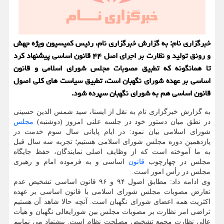
خبرگزاری نام: به گزارش خبرگزاری نام، رئیس کمیسیون ویژه جهش
و رونق تولید و نظارت بر اجرای اصل ۴۴ قانون اساسی پیشنهاد کرد
تا همانگونه که تطبیق مصوبات مجلس شورای اسلامی و قانون
اساسی بر عهده شورای نگهبان است، تطبیق سیاست های کلی اصول
قانون اساسی هم به شورای نگهبان سپرده شود.
به گزارش خبرگزاری نام به نقل از ایسنا، سید شمس الدین حسینی
در نطق میان دستور خود در جلسه علنی امروز (دوشنبه)
مجلس
شورای اسلامی بیان نمود: در ایام پایانی سال سوم خدمت در
یازدهمین دوره مجلس شورای اسلامی هستیم؛ تجربه سه سال قبل
به ما آموخته است که از وظایف اصلی نمایندگان، حفظ جایگاه
مجلس در چهارچوب
قانون
اساسی و به فرموده امام و رهبری
مجلس در رأس امور است.
وی ادامه داد: مطابق اصول ۹۴ و ۹۶ قانون اساسی تشخیص عدم
تعارض مصوبات مجلس شورای اسلامی با قانون اساسی بر عهده
اکثریت همه اعضای شورای نگهبان است. آنچه حالا شاهد آن هستیم
تراضی امر نظارت بر مصوبات مجلس بین شورایعالی نگهبان و هیأت
عالی نظارت مجمع تشخیص مصلحت نظام است. پیشنهاد می نماییم