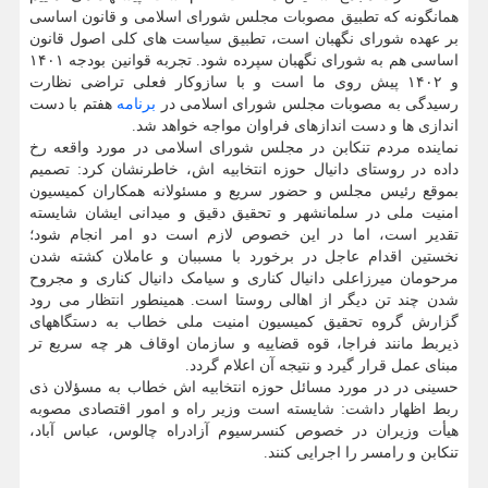
همانگونه که تطبیق مصوبات مجلس شورای اسلامی و قانون اساسی
بر عهده شورای نگهبان است، تطبیق سیاست های کلی اصول قانون
اساسی هم به شورای نگهبان سپرده شود. تجربه قوانین بودجه ۱۴۰۱
و ۱۴۰۲ پیش روی ما است و با سازوکار فعلی تراضی نظارت
رسیدگی به مصوبات مجلس شورای اسلامی در
برنامه
هفتم با دست
اندازی ها و دست اندازهای فراوان مواجه خواهد شد.
نماینده مردم تنکابن در مجلس شورای اسلامی در مورد واقعه رخ
داده در روستای دانیال حوزه انتخابیه اش، خاطرنشان کرد: تصمیم
بموقع رئیس مجلس و حضور سریع و مسئولانه همکاران کمیسیون
امنیت ملی در سلمانشهر و تحقیق دقیق و میدانی ایشان شایسته
تقدیر است، اما در این خصوص لازم است دو امر انجام شود؛
نخستین اقدام عاجل در برخورد با مسببان و عاملان کشته شدن
مرحومان میرزاعلی دانیال کناری و سیامک دانیال کناری و مجروح
شدن چند تن دیگر از اهالی روستا است. همینطور انتظار می رود
گزارش گروه تحقیق کمیسیون امنیت ملی خطاب به دستگاههای
ذیربط مانند فراجا، قوه قضاییه و سازمان اوقاف هر چه سریع تر
مبنای عمل قرار گیرد و نتیجه آن اعلام گردد.
حسینی در در مورد مسائل حوزه انتخابیه اش خطاب به مسؤلان ذی
ربط اظهار داشت: شایسته است وزیر راه و امور اقتصادی مصوبه
هیأت وزیران در خصوص کنسرسیوم آزادراه چالوس، عباس آباد،
تنکابن و رامسر را اجرایی کنند.