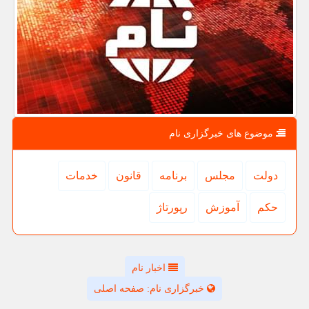
موضوع های خبرگزاری نام
دولت
مجلس
برنامه
قانون
خدمات
حكم
آموزش
رپورتاژ
اخبار نام
خبرگزاری نام: صفحه اصلی