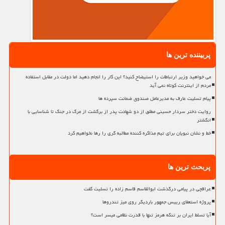
پربیننده ترین ها
می خواهید وزیر ارتباطات را استیضاح کنید؟ این کار را انجام دهید اما دولت در مقابل استفاده
مردم از اینترنت کوتاه نمی آید
پیام تسلیت عارف به مدیرعامل صندوق ضمانت سپرده ها
روایت دختر سردار حسینی مطلق از دو شهادت پدر از برگشت از مرگ در جنگ تا شناسایی با
انگشتر
خط و نشان نبویان برای تیم مذاکره کننده مطالبه گری را رها نخواهیم کرد
پربحث ترین ها
عراقچی در پیامی درگذشت ابوالقاسم قاسم زاده را تسلیت گفت
پروژه استعفای رییس جمهور باردیگر روی میز تندروها
آیا تسلط ایران بر تنگه هرمز تنها با قدرت نظامی میسر است؟