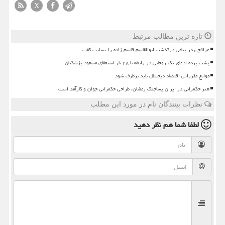
X
تازه ترین مطالب مرتبط
عراقچی در پیامی درگذشت ابوالقاسم قاسم زاده را تسلیت گفت
پشت پرده ادعای یک روحانی در رابطه با ۲۸ بار استعفای مسعود پزشکیان
موانع مقرراتی اقتصاد دیجیتال باید برطرف شود
هنر حکمرانی در ایران پساجنگ رمضان، طراحی حکمرانی جوان و کارآمد است
نظرات بینندگان نام در مورد این مطلب
لطفا شما هم
نظر دهید