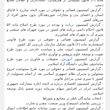
ماده (۲) قانون پشتیبانی از هنرمندان، استادکاران و فعالان صنایع
دستی
- گزارش کمیسیون قضائی و حقوقی در مورد لایحه مبارزه با قاچاق
انسان و اعضای بدن و مجازات عبوردهندگان بدون مجوز افراد از
مرزهای کشور
- گزارش کمیسیون
برنامه
و بودجه در مورد طرح اصلاح ماده ۵۴
قانون احکام دائمی برنامه های کشور در مورد شهرک های صنعتی و
تسری آن به شهرک های کشاورزی
- گزارش کمیسیون قضائی و حقوقی در مورد طرح قانونی
استفساریه ماده (۶) قانون تشکیل سازمان بازرسی کل کشور
- گزارش کمیسیون امنیت ملی و سیاست خارجی در مورد طرح
تقویت و توسعه علوم پژوهش و نوآوری دفاعی
- گزارش کمیسیون
آموزش
، تحقیقات و فناوری در مورد طرح
ساماندهی نظارتی دانشگاه آزاد اسلامی
- گزارش کمیسیون قضائی و حقوقی در مورد طرح ممنوعیت خروج
مسئولین و مدیران نظام جمهوری اسلامی بعد از اتمام مسئولیت از
کشور تا سپری شدن مراحل قانونی
- گزارش کمیسیون اقتصادی درباره ی لایحه اجازه مشارکت جمهوری
اسلامی ایران در افزایش سهام سرمایه دوره ششم بانک توسعه
اسلامی
- انتخاب نمایندگان ناظر در مجامع و شوراها
- بررسی تقاضای استیضاح وزیر صنعت، معدن و تجارت
- گزارش کمیسیون اصل نود در مورد سامانه جامع اطلاعات اموال