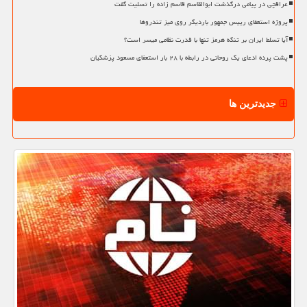
عراقچی در پیامی درگذشت ابوالقاسم قاسم زاده را تسلیت گفت
پروژه استعفای رییس جمهور باردیگر روی میز تندروها
آیا تسلط ایران بر تنگه هرمز تنها با قدرت نظامی میسر است؟
پشت پرده ادعای یک روحانی در رابطه با ۲۸ بار استعفای مسعود پزشکیان
جدیدترین ها