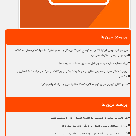
پربیننده ترین ها
می خواهید وزیر ارتباطات را استیضاح کنید؟ این کار را انجام دهید اما دولت در مقابل استفاده
مردم از اینترنت کوتاه نمی آید
پیام تسلیت عارف به مدیرعامل صندوق ضمانت سپرده ها
روایت دختر سردار حسینی مطلق از دو شهادت پدر از برگشت از مرگ در جنگ تا شناسایی با
انگشتر
خط و نشان نبویان برای تیم مذاکره کننده مطالبه گری را رها نخواهیم کرد
پربحث ترین ها
عراقچی در پیامی درگذشت ابوالقاسم قاسم زاده را تسلیت گفت
پروژه استعفای رییس جمهور باردیگر روی میز تندروها
آیا تسلط ایران بر تنگه هرمز تنها با قدرت نظامی میسر است؟