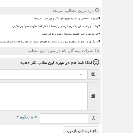
تازه ترین مطالب مرتبط
پروژه استعفای رییس جمهور باردیگر روی میز تندروها
پشت پرده ادعای یک روحانی در رابطه با ۲۸ بار استعفای مسعود پزشکیان
موانع مقرراتی اقتصاد دیجیتال باید برطرف شود
بازنگری در میزان سهمیه بنزین را نباید به مفهوم انتقال بار هزینه ها به مردم دانس
نظرات بینندگان نام در مورد این مطلب
لطفا شما هم
در مورد این مطلب
نظر دهید
= ۸ بعلاوه ۳
فرستادن بازخورد