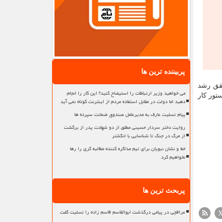
پربیننده ترین ها
قق رشد
می خواهید وزیر ارتباطات را استیضاح کنید؟ این کار را انجام
تور کار
دهید اما دولت در مقابل استفاده مردم از اینترنت کوتاه نمی آید
پیام تسلیت عارف به مدیرعامل صندوق ضمانت سپرده ها
روایت دختر سردار حسینی مطلق از دو شهادت پدر از برگشت
از مرگ در جنگ تا شناسایی با انگشتر
خط و نشان نبویان برای تیم مذاکره کننده مطالبه گری را رها
نخواهیم کرد
پربحث ترین ها
عراقچی در پیامی درگذشت ابوالقاسم قاسم زاده را تسلیت گفت