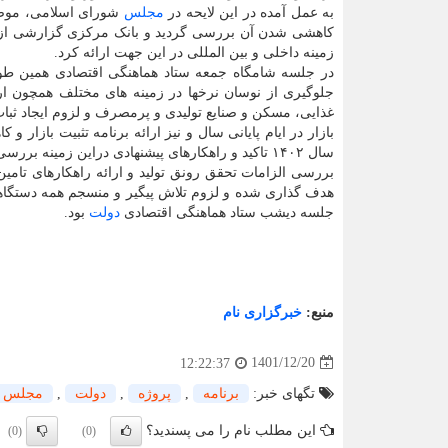
به عمل آمده در این لایحه در
مجلس
شورای اسلامی، موضو
کاهشی شدن آن بررسی گردید و بانک مرکزی گزارشی از 
زمینه داخلی و بین المللی در این جهت ارائه کرد.
در جلسه شامگاه جمعه ستاد هماهنگی اقتصادی همین ط
جلوگیری از نوسان نرخها در زمینه های مختلف همچون ارز
غذایی، مسکن و صنایع تولیدی و پرمصرف و لزوم ایجاد ثبا
بازار در ایام پایانی سال و نیز ارائه برنامه تثبیت بازار و 
سال ۱۴۰۲ تاکید و راهکارهای پیشنهادی دراین زمینه بررسی گردید.
بررسی الزامات تحقق رونق تولید و ارائه راهکارهای تامی
هدف گذاری شده و لزوم تلاش پیگیر و منسجم همه دستگاهها
جلسه دیشب ستاد هماهنگی اقتصادی
دولت
بود.
منبع:
خبرگزاری نام
1401/12/20
12:22:37
تگهای خبر:
برنامه
,
پروژه
,
دولت
,
مجلس
این مطلب نام را می پسندید؟
(0)
(0)