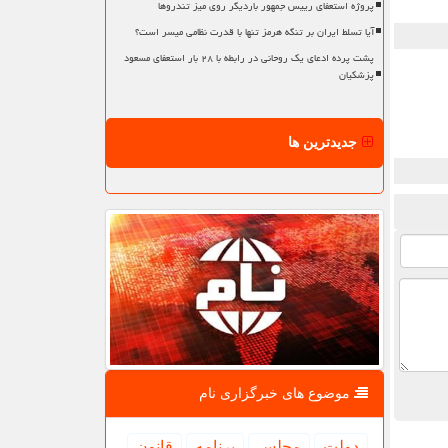
پروژه استعفای رییس جمهور باردیگر روی میز تندروها
آیا تسلط ایران بر تنگه هرمز تنها با قدرت نظامی میسر است؟
پشت پرده ادعای یک روحانی در رابطه با ۲۸ بار استعفای مسعود
پزشکیان
جدیدترین ها
موضوع های خبرگزاری نام
دولت
مجلس
برنامه
قانون