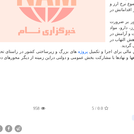
ع نرخ ارز و
اقداماتش در
ور بر ضرورت
، دارو، مواد
ت و آرامش در
کاهش التهاب در
ن مالی برای اجرا و تکمیل
پروژه
های بزرگ و زیرساختی کشور در راستای تح
 و نهادها با مشارکت بخش عمومی و دولتی دراین زمینه از دیگر محورهای دس
958
5
/
0.0
X