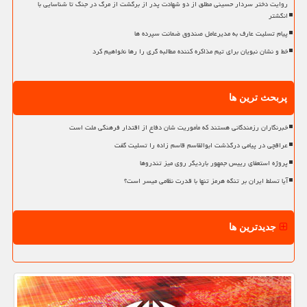
روایت دختر سردار حسینی مطلق از دو شهادت پدر از برگشت از مرگ در جنگ تا شناسایی با
انگشتر
پیام تسلیت عارف به مدیرعامل صندوق ضمانت سپرده ها
خط و نشان نبویان برای تیم مذاکره کننده مطالبه گری را رها نخواهیم کرد
پربحث ترین ها
خبرنگاران رزمندگانی هستند که مأموریت شان دفاع از اقتدار فرهنگی ملت است
عراقچی در پیامی درگذشت ابوالقاسم قاسم زاده را تسلیت گفت
پروژه استعفای رییس جمهور باردیگر روی میز تندروها
آیا تسلط ایران بر تنگه هرمز تنها با قدرت نظامی میسر است؟
جدیدترین ها