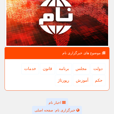
موضوع های خبرگزاری نام
دولت
مجلس
برنامه
قانون
خدمات
حكم
آموزش
رپورتاژ
اخبار نام
خبرگزاری نام: صفحه اصلی