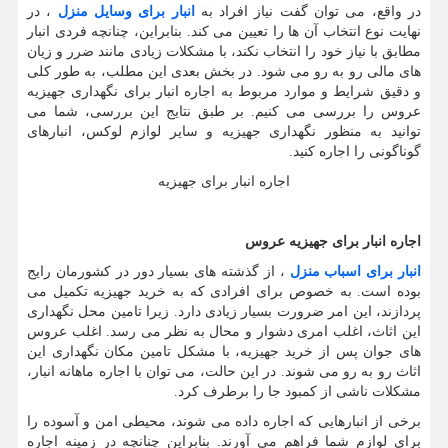
در واقع، می توان گفت نیاز افراد به
انبار برای وسایل منزل
، در
نهایت نوع انتخاب آن ها را تعیین می کند. بنابراین، چنانچه فردی انبار
مطابق با نیاز خود را انتخاب نکند، با مشکلات زیادی مانند ضرر و زیان
های مالی رو به رو می شود. در بخش بعدی این مطلب، به طور کلی
و دقیق شرایط و موارد مربوط به اجاره انبار برای نگهداری جهیزیه
عروس را بررسی می کنیم. بر طبق نتایج این بررسی، شما می
توانید به منظور نگهداری جهیزیه و سایر لوازم لوکس، انبارهای
گوناگونی را اجاره کنید.
اجاره انبار برای جهیزیه
اجاره انبار برای جهیزیه عروس
انبار برای اسباب منزل
، از گذشته های بسیار دور در کشورمان رایج
بوده است. به خصوص برای افرادی که به خرید جهیزیه تکمیل می
پردازند، این امر ضرورت بسیار زیادی دارد. زیرا تامین محل نگهداری
این اثاث، اغلب امری دشوار و محال به نظر می رسد. اغلب عروس
های جوان پس از خرید جهیزیه، با مشکل تامین مکان نگهداری این
اثاث رو به رو می شوند. در این حالت، می توان با اجاره ماهانه انبار،
مشکلات ناشی از کمبود جا را برطرف کرد.
برخی از انبارهایی که اجاره داده می شوند، محیطی امن و آسوده را
برای لوازم شما فراهم می آورند. بنابراین چنانچه در زمینه اجاره