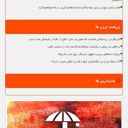
انگشتر
خط و نشان نبویان برای تیم مذاکره کننده مطالبه گری را رها نخواهیم کرد
پربحث ترین ها
خبرنگاران رزمندگانی هستند که مأموریت شان دفاع از اقتدار فرهنگی ملت است
عراقچی در پیامی درگذشت ابوالقاسم قاسم زاده را تسلیت گفت
پروژه استعفای رییس جمهور باردیگر روی میز تندروها
آیا تسلط ایران بر تنگه هرمز تنها با قدرت نظامی میسر است؟
جدیدترین ها