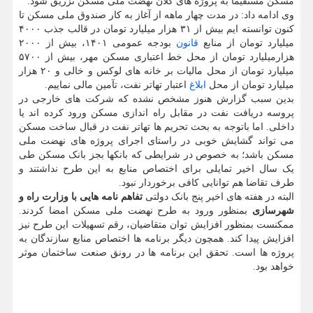
مسکن مستقیما به پروژه های کلان نهضت ملی مسکن تزریق شود.
وی ادامه داد: در مدت چهار ماهه از آغاز به کار صندوق ملی مسکن تا
کنون توانسته ایم بیش از ۳۱ هزار میلیارد تومان در قالب جذب ۴۰۰۰
میلیارد تومان از منابع
قانون
بودجه عمومی ۱۴۰۱، بیش از ۲۰۰۰
هزارمیلیارد تومان از محل خط اعتباری مسکن مهر، بیش از ۵۷۰۰
میلیارد تومان از محل مالیات بر خانه های لوکس و خالی و ۲۰ هزار
میلیارد تومان از محل
ابلاغ
اعتبار تهاتر نفت، تآمین مالی نماییم.
بدین سبب گزارش هنوز مشخص نشده که شرکت های خارجی در
پروسه دریافت نفت در مقابل راه اندازی مسکن ورود کرده اند یا
داخلی. اما باتوجه به بحث تحریم ها تهاتر نفت در قبال ساخت مسکن
می تواند گشایش خوبی در راستای اجرای پروژه های نهضت ملی
مسکن باشد؛ به خصوص در شرایطی که بانکها بجز بانک مسکن طی
یک سال اخیر تمایلی برای اختصاص منابع به این طرح نداشتند و
طرف تقاضا هم توانایی کافی برخوردار نبود.
البته در هفته های اخیر پنج بانک دولتی
تفاهم نامه هایی با وزارت راه و
شهرسازی
بمنظور ورود به طرح نهضت ملی مسکن امضا کردند.
ممکنست بمنظور افزایش توان متقاضیان، رقم تسهیلات این طرح نیز
افزایش پیدا کند. همچون دیگر برنامه ها اختصاص منابع سازندگان به
پروژه ها است. تحقق این برنامه ها در رونق صنعت ساختمان موثر
خواهد بود.