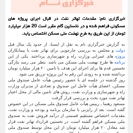
خبرگزاری نام: مقدمات تهاتر نفت در قبال اجرای پروژه های
مسکونی فراهم شده و در نخستین گام مقرر است 20 هزار میلیارد
تومان از این طریق به طرح نهضت ملی مسکن اختصاص یابد.
به گزارش خبرگزاری نام به نقل از ایسنا، از حدود یک سال قبل
دولت
و مجلس به بررسی چارچوبی برای تهاتر نفت با پیمانکاران
پروژه
های عمرانی وزارت راه و شهرسازی پرداختند. یکی از این
برنامه
ها طرح نهضت ملی مسکن می باشد. بنظر می رسد بتازگی
نخستین قدم ها برای اجرای این هدف با تامین ۲۰ هزار میلیارد تومان
برداشته شده و به زودی این رقم به این پروژه تزریق می شود.
روز گذشته در جلسه ای با حضور رئییس هیأت عامل صندوق ملی
مسکن، اعضای هیأت عامل این صندوق و تعدادی از مدیران وزارت
راه و شهرسازی و وزارت نفت، روش های تامین مالی از محل اعتبار
تهاتر نفت مورد بحث و بررسی قرار گرفت.
مسعود رهنما ـ رییس هیأت عامل صندوق ملی مسکن در این خصوص
گفته است: بعد از رایزنی با سازمان برنامه و بودجه و وزارت نفت،
مقدمات اختصاص مستقیم قسمتی از درآمد فروش نفت به صندوق
ملی مسکن فراهم گشته است. در نخستین قرارداد تهاتر نفت قرار
شد معادل ۲۰ هزار میلیارد تومان از این محل توسط صندوق ملی