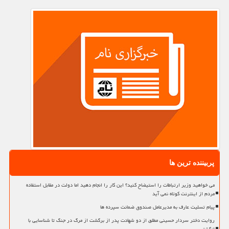
پربیننده ترین ها
می خواهید وزیر ارتباطات را استیضاح کنید؟ این کار را انجام دهید اما دولت در مقابل استفاده
مردم از اینترنت کوتاه نمی آید
پیام تسلیت عارف به مدیرعامل صندوق ضمانت سپرده ها
روایت دختر سردار حسینی مطلق از دو شهادت پدر از برگشت از مرگ در جنگ تا شناسایی با