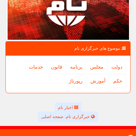
موضوع های خبرگزاری نام
دولت
مجلس
برنامه
قانون
خدمات
حكم
آموزش
رپورتاژ
اخبار نام
خبرگزاری نام: صفحه اصلی