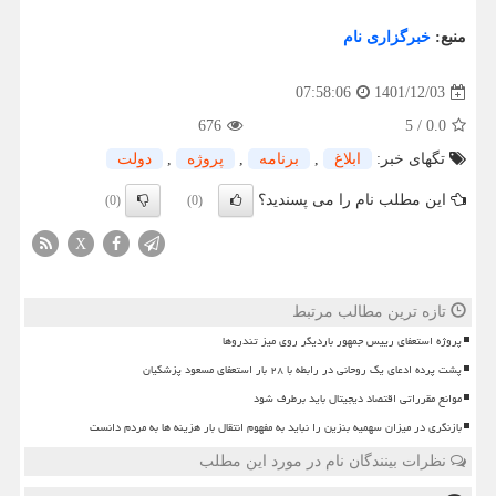
منبع:
خبرگزاری نام
1401/12/03
07:58:06
676
5
/
0.0
تگهای خبر:
ابلاغ
,
برنامه
,
پروژه
,
دولت
این مطلب نام را می پسندید؟
(0)
(0)
X
تازه ترین مطالب مرتبط
پروژه استعفای رییس جمهور باردیگر روی میز تندروها
پشت پرده ادعای یک روحانی در رابطه با ۲۸ بار استعفای مسعود پزشکیان
موانع مقرراتی اقتصاد دیجیتال باید برطرف شود
بازنگری در میزان سهمیه بنزین را نباید به مفهوم انتقال بار هزینه ها به مردم دانست
نظرات بینندگان نام در مورد این مطلب