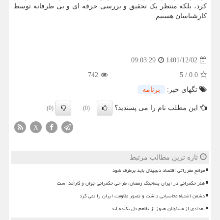
کرد، بلکه منتظر یک تحقیق و بررسی حرفه ای و بی طرفانه توسط
کارشناسان هستیم.
1401/12/02
09:03:29
742
5
/
0.0
تگهای خبر:
برنامه
این مطلب نام را می پسندید؟
(0)
(0)
X
تازه ترین مطالب مرتبط
موانع مقرراتی اقتصاد دیجیتال باید برطرف شود
هنر حکمرانی در ایران پساجنگ رمضان، طراحی حکمرانی جوان و کارآمد است
دشمن اشتباه محاسباتی داشت و تصور مقاومت ایران را نمی کرد
تعدادی از مسئولان هنوز از تفاهم دل نکنده اند