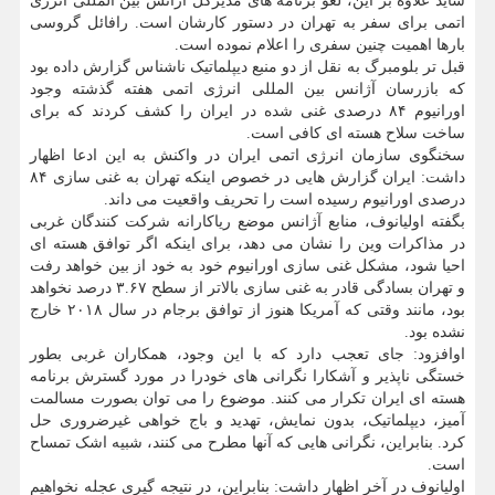
شاید علاوه بر این، لغو برنامه های مدیرکل آژانس بین المللی انرژی
اتمی برای سفر به تهران در دستور کارشان است. رافائل گروسی
بارها اهمیت چنین سفری را اعلام نموده است.
قبل تر بلومبرگ به نقل از دو منبع دیپلماتیک ناشناس گزارش داده بود
که بازرسان آژانس بین المللی انرژی اتمی هفته گذشته وجود
اورانیوم ۸۴ درصدی غنی شده در ایران را کشف کردند که برای
ساخت سلاح هسته ای کافی است.
سخنگوی سازمان انرژی اتمی ایران در واکنش به این ادعا اظهار
داشت: ایران گزارش هایی در خصوص اینکه تهران به غنی سازی ۸۴
درصدی اورانیوم رسیده است را تحریف واقعیت می داند.
بگفته اولیانوف، منابع آژانس موضع ریاکارانه شرکت کنندگان غربی
در مذاکرات وین را نشان می دهد، برای اینکه اگر توافق هسته ای
احیا شود، مشکل غنی سازی اورانیوم خود به خود از بین خواهد رفت
و تهران بسادگی قادر به غنی سازی بالاتر از سطح ۳.۶۷ درصد نخواهد
بود، مانند وقتی که آمریکا هنوز از توافق برجام در سال ۲۰۱۸ خارج
نشده بود.
اوافزود: جای تعجب دارد که با این وجود، همکاران غربی بطور
خستگی ناپذیر و آشکارا نگرانی های خودرا در مورد گسترش برنامه
هسته ای ایران تکرار می کنند. موضوع را می توان بصورت مسالمت
آمیز، دیپلماتیک، بدون نمایش، تهدید و باج خواهی غیرضروری حل
کرد. بنابراین، نگرانی هایی که آنها مطرح می کنند، شبیه اشک تمساح
است.
اولیانوف در آخر اظهار داشت: بنابراین، در نتیجه گیری عجله نخواهیم