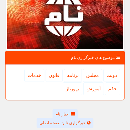
موضوع های خبرگزاری نام
دولت
مجلس
برنامه
قانون
خدمات
حكم
آموزش
رپورتاژ
اخبار نام
خبرگزاری نام: صفحه اصلی