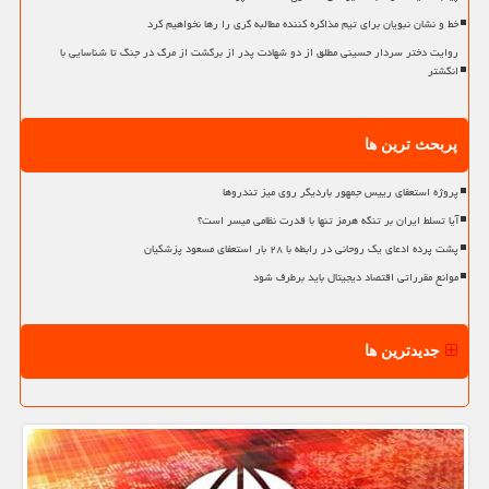
خط و نشان نبویان برای تیم مذاکره کننده مطالبه گری را رها نخواهیم کرد
روایت دختر سردار حسینی مطلق از دو شهادت پدر از برگشت از مرگ در جنگ تا شناسایی با
انگشتر
پربحث ترین ها
پروژه استعفای رییس جمهور باردیگر روی میز تندروها
آیا تسلط ایران بر تنگه هرمز تنها با قدرت نظامی میسر است؟
پشت پرده ادعای یک روحانی در رابطه با ۲۸ بار استعفای مسعود پزشکیان
موانع مقرراتی اقتصاد دیجیتال باید برطرف شود
جدیدترین ها