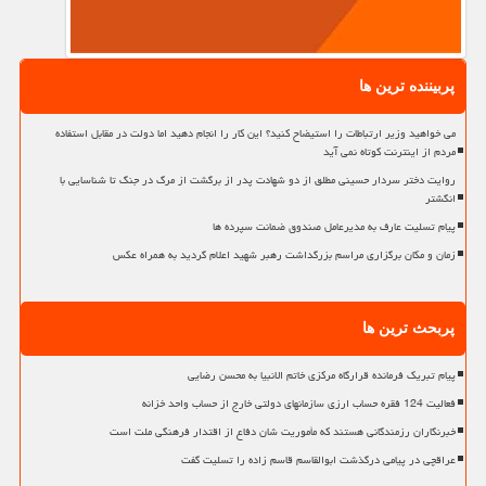
پربیننده ترین ها
می خواهید وزیر ارتباطات را استیضاح کنید؟ این کار را انجام دهید اما دولت در مقابل استفاده
مردم از اینترنت کوتاه نمی آید
روایت دختر سردار حسینی مطلق از دو شهادت پدر از برگشت از مرگ در جنگ تا شناسایی با
انگشتر
پیام تسلیت عارف به مدیرعامل صندوق ضمانت سپرده ها
زمان و مکان برگزاری مراسم بزرگداشت رهبر شهید اعلام گردید به همراه عکس
پربحث ترین ها
پیام تبریک فرمانده قرارگاه مرکزی خاتم الانبیا به محسن رضایی
فعالیت 124 فقره حساب ارزی سازمانهای دولتی خارج از حساب واحد خزانه
خبرنگاران رزمندگانی هستند که مأموریت شان دفاع از اقتدار فرهنگی ملت است
عراقچی در پیامی درگذشت ابوالقاسم قاسم زاده را تسلیت گفت