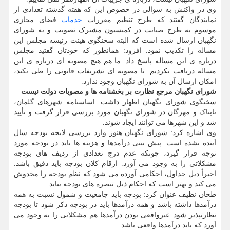
وی در واکنش به سوالی در خصوص این که هفته گذشته تعدادی از
نمایندگان گفتند که طرح تنظیم مقررات
خدمات
فضای مجازی
موسوم به طرح صیانت در کمیسیون مشترک تصویب و به شورای
نگهبان ارسال شده است که البته سخنگوی هیئت رئیسه مجلس این
مساله را تکذیب نمود. افزود: همانطور که خودتان گفتید مجلس
درباره ی این مساله پاسخ داد. ما هم هیچ مصوبه ای درباره ی این
مساله دریافت نکردیم. تا مصوبه ای تشریفات قانونی را طی نکند،
امکان ارسال آن به شورای نگهبان وجود ندارد.
شورای نگهبان مرجع نظارت بر بخشنامه ها و مصوبات دولت نیست
سخنگوی شورای نگهبان اظهار داشت: اساسنامه شهرهای گلمان،
تابناک و مهرگان در شورای نگهبان مورد بررسی قرار گرفت و تأیید
شد و این شهرها می توانند ایجاد شوند.
وی اشاره کرد: شورای نگهبان هنوز وارد بررسی لایحه بودجه سال
آینده نشده است. پیش بینی درآمدها و هزینه ها باید در بودجه مورد
توجه قرار گیرد، چونکه عدم درج تعدادی از ردیف های بودجه
مشکلاتی را به وجود می آورد. ارقام کلان بودجه باید دقیق باشد.
اخیراً ذیل جداول، احکامی آورده می شود که نظم بودجه را مخدوش
می کند و بهتر است که احکام ذیل تبصره های بودجه بیاید.
طحان نظیف عنوان کرد: بودجه باید جامعیت و شمول نسبت به همه
درآمدها داشته باشد و همه درآمدها باید در بودجه ذکر شود تا بودجه
نظارتپذیر شود. غیرواقعی بودن درآمدها هم مشکلاتی را به وجود می
آورد که باید درآمدها واقعی باشد.