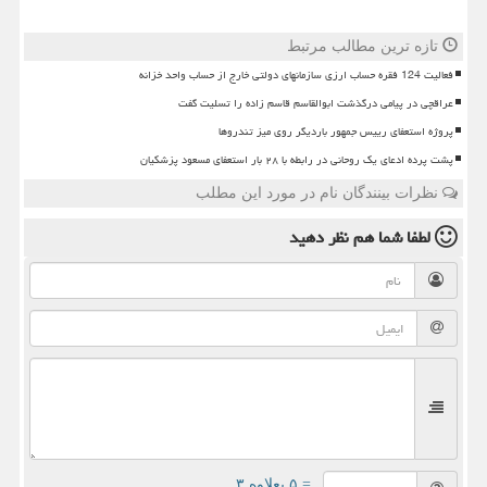
تازه ترین مطالب مرتبط
فعالیت 124 فقره حساب ارزی سازمانهای دولتی خارج از حساب واحد خزانه
عراقچی در پیامی درگذشت ابوالقاسم قاسم زاده را تسلیت گفت
پروژه استعفای رییس جمهور باردیگر روی میز تندروها
پشت پرده ادعای یک روحانی در رابطه با ۲۸ بار استعفای مسعود پزشکیان
نظرات بینندگان نام در مورد این مطلب
لطفا شما هم
نظر دهید
= ۵ بعلاوه ۳