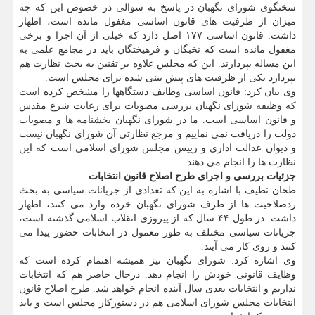
سخنگوی شورای نگهبان در پاسخ به سوالی در خصوص این که چه
میزان از ظرفیت های قانون اساسی مغفول مانده است، اظهار
داشت: قانون اساسی ۱۷۷ اصل دارد که خیلی از آن اجرا و برخی
مغفول مانده است که نخبگان و فرهیختگان باید در مجامع علمی به
این مساله بپردازند. این که مجلس علاوه بر تقنین به بحث نظارت هم
بپردازد یکی از ظرفیت های پیش بینی شده برای مجلس است.
وی بیان کرد: قانون اساسی وظایف دستگاهها را مشخص کرده است
که وظیفه شورای نگهبان بررسی مصوبات برای رعایت شرع مقدس
و قانون اساسی است. ما در شورای نگهبان بخشنامه ها و مصوبات
دولت را دریافت نمی نماییم و مرجع نظارتی آن شورای نگهبان نیست
و دیوان عدالت اداری و رییس مجلس شورای اسلامی است که این
نظارت ها را انجام می دهند.
جزئیات بررسی و اجرای طرح اصلاح قانون انتخابات
طحان نظیف با اشاره به این که تعدادی از جریانات سیاسی به بحث
ردصلاحیت ها از طرف شورای نگهبان خرده وارد می کنند، اظهار
داشت: در طول ۴۴ سال که از پیروزی انقلاب اسلامی گذشته است،
جریانات سیاسی مختلف به طور معمول در انتخابات حضور پیدا می
کنند و روی کار می آیند.
وی اشاره کرد: شورای نگهبان نیز همیشه اهتمام کرده است که
وظایف قانونی خودش را انجام دهد. درحال حاضر هم که انتخابات
نداریم و انتخابات بعدی سال آینده انجام خواهد شد. طرح اصلاح قانون
انتخابات مجلس شورای اسلامی هم در دستورکار مجلس است و باید