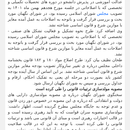
عدالت آموزشی در پذیرش دانشجو در دوره های تحصیلات تکمیلی و
تخصصی که با اصلاحاتی در جلسه مورخ هجدهم بهمن ماه ۱۴۰۱ به
تصویب
مجلس
شورای اسلامی رسیده بود، در شورای نگهبان مورد
بحث و بررسی قرار گرفت و باتوجه به اصلاحات به عمل آمده مغایر
با موازین شرع و قانون اساسی شناخته نشد.
وی اضافه کرد: طرح نحوه تشکیل و فعالیت تشکل های صنفی -
تخصصی که با اصلاحاتی به تصویب مجلس شورای اسلامی رسیده
بود، در شورای نگهبان مورد بحث و بررسی قرار گرفت و باتوجه به
اصلاحات به عمل آمده مغایر با موازین شرع و قانون اساسی شناخته
نشد.
طحان نظیف بیان کرد: طرح اصلاح مواد ۱۸۰ و ۱۸۲ قانون بخشنامه
داخلی مجلس درباره ی تغییر سازوکار تصویب بودجه مغایر موازین
شرع و قانون اساسی شناخته نشد. بر این اساس از سال آینده بودجه
کشور باید بصورت دو مرحله ای یعنی به تفکیک احکام، ارقام و
جداول بررسی و سپس به شورای نگهبان ارسال شود.
مصوبه مولدسازی ترتیبات قانونی را طی کرده است
سخنگوی شورای نگهبان درباره ی مصوبه مولدسازی دارایی های
دولت و انتقاداتی که درباره ی این مصوبه در خصوص دور زدن قانون
و عدم توجه به جایگاه مجلس مطرح گردیده است، اظهار داشت:
مولدسازی مصوبه سران قواست که به تأیید رهبری رسیده است و
در قالب اختیارات رهبری است و مبنای آن قانونی می باشد و ترتیبات
قانونی را طی کرده است. با توجه به این که در قالب صلاحیت
شورای نگهبان نیست، درباره ی جزییات آن اظهارنظر نمی نماییم.