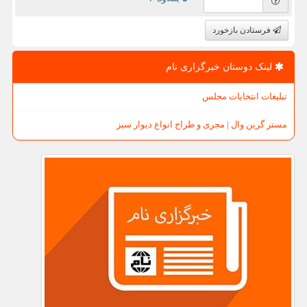
فرستادن بازخورد
لینک دوستان خبرگزاری نام
تبلیغات انتخابات مجلس
مستر گرین وال | مجری و طراح انواع دیوار سبز