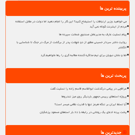
پربیننده ترین ها
می خواهید وزیر ارتباطات را استیضاح کنید؟ این کار را انجام دهید اما دولت در مقابل استفاده
مردم از اینترنت کوتاه نمی آید
پیام تسلیت عارف به مدیرعامل صندوق ضمانت سپرده ها
روایت دختر سردار حسینی مطلق از دو شهادت پدر از برگشت از مرگ در جنگ تا شناسایی با
انگشتر
خط و نشان نبویان برای تیم مذاکره کننده مطالبه گری را رها نخواهیم کرد
پربحث ترین ها
عراقچی در پیامی درگذشت ابوالقاسم قاسم زاده را تسلیت گفت
پروژه استعفای رییس جمهور باردیگر روی میز تندروها
آیا تسلط ایران بر تنگه هرمز تنها با قدرت نظامی میسر است؟
پشت پرده ادعای یک روحانی در رابطه با ۲۸ بار استعفای مسعود پزشکیان
جدیدترین ها