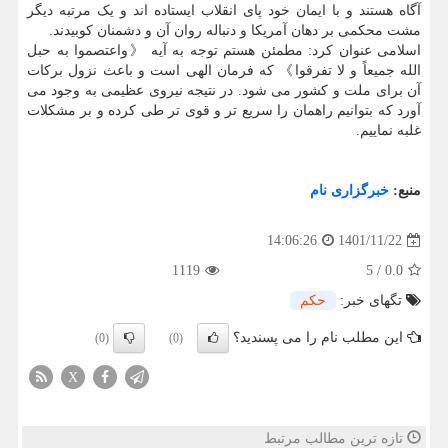
آگاه هستند و با ایمان خود پای انقلاب ایستاده اند و یک مرتبه دیگر
مشت محکمی بر دهان آمریکا و دنباله روان آن و دشمنان کوبیدند.
اسلامی عنوان کرد: مطمئن هستم توجه به آیه 《واعتصموا به حبل
الله جمیعاً و لا تفرقوا》 که فرمان الهی است و باعث نزول برکات
آن برای ملت و کشور می شود. در نتیجه نیروی عظیمی به وجود می
آورد که بتوانیم راهمان را سریع تر و قوی تر طی کرده و بر مشکلات
غلبه نماییم.
منبع:
خبرگزاری نام
1401/11/22
14:06:26
1119
5
/
0.0
تگهای خبر:
حكم
این مطلب نام را می پسندید؟
(0)
(0)
X
تازه ترین مطالب مرتبط