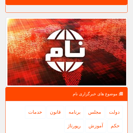
موضوع های خبرگزاری نام
دولت
مجلس
برنامه
قانون
خدمات
حكم
آموزش
رپورتاژ