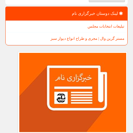
لینک دوستان خبرگزاری نام
تبلیغات انتخابات مجلس
مستر گرین وال | مجری و طراح انواع دیوار سبز