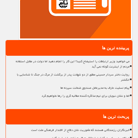
پربیننده ترین ها
می خواهید وزیر ارتباطات را استیضاح کنید؟ این کار را انجام دهید اما دولت در مقابل استفاده
مردم از اینترنت کوتاه نمی آید
روایت دختر سردار حسینی مطلق از دو شهادت پدر از برگشت از مرگ در جنگ تا شناسایی با
انگشتر
پیام تسلیت عارف به مدیرعامل صندوق ضمانت سپرده ها
خط و نشان نبویان برای تیم مذاکره کننده مطالبه گری را رها نخواهیم کرد
پربحث ترین ها
خبرنگاران رزمندگانی هستند که مأموریت شان دفاع از اقتدار فرهنگی ملت است