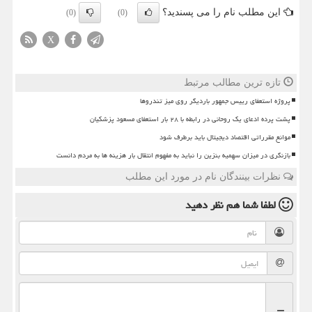
این مطلب نام را می پسندید؟
(0)
(0)
X
تازه ترین مطالب مرتبط
پروژه استعفای رییس جمهور باردیگر روی میز تندروها
پشت پرده ادعای یک روحانی در رابطه با ۲۸ بار استعفای مسعود پزشکیان
موانع مقرراتی اقتصاد دیجیتال باید برطرف شود
بازنگری در میزان سهمیه بنزین را نباید به مفهوم انتقال بار هزینه ها به مردم دانست
نظرات بینندگان نام در مورد این مطلب
لطفا شما هم
نظر دهید