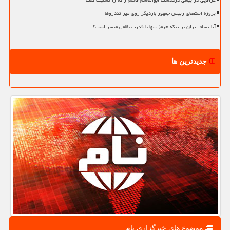
عراقچی در پیامی درگذشت ابوالقاسم قاسم زاده را تسلیت گفت
پروژه استعفای رییس جمهور باردیگر روی میز تندروها
آیا تسلط ایران بر تنگه هرمز تنها با قدرت نظامی میسر است؟
جدیدترین ها
موضوع های خبرگزاری نام