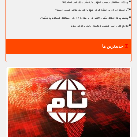
پروژه استعفای رییس جمهور باردیگر روی میز تندروها
آیا تسلط ایران بر تنگه هرمز تنها با قدرت نظامی میسر است؟
پشت پرده ادعای یک روحانی در رابطه با ۲۸ بار استعفای مسعود پزشکیان
موانع مقرراتی اقتصاد دیجیتال باید برطرف شود
جدیدترین ها