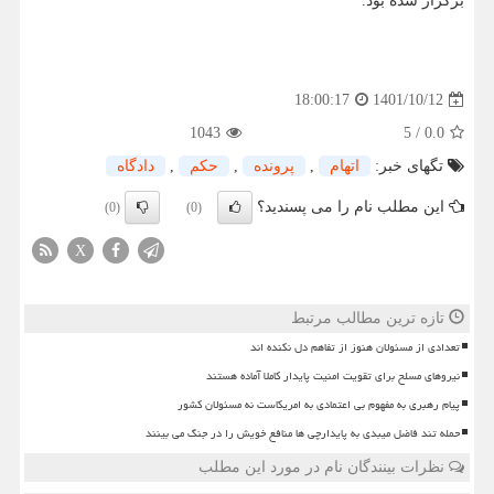
برگزار شده بود.
1401/10/12
18:00:17
1043
5
/
0.0
تگهای خبر:
اتهام
,
پرونده
,
حكم
,
دادگاه
این مطلب نام را می پسندید؟
(0)
(0)
X
تازه ترین مطالب مرتبط
تعدادی از مسئولان هنوز از تفاهم دل نکنده اند
نیروهای مسلح برای تقویت امنیت پایدار کاملا آماده هستند
پیام رهبری به مفهوم بی اعتمادی به امریکاست نه مسئولان کشور
حمله تند فاضل میبدی به پایدارچی ها منافع خویش را در جنگ می بینند
نظرات بینندگان نام در مورد این مطلب