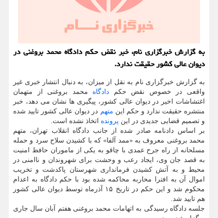
به گزارش خبرگزاری نام، خبر نقض حکم دادگاه محمد بروغنی در
دیوان عالی کشور حقیقت ندارد.
به گزارش خبرگزاری نام به نقل از میزان، به دنبال انتشار خبری غیر
واقعی در خصوص نقض حکم
دادگاه
محمد بروغنی از متهمان
اغتشاشات اخیر در دیوان عالی کشور، پیگیری ها نشان می دهد، خبر
منتشره حقیقت ندارد و حکم این
متهم
در دیوان عالی کشور تایید شده
و تصمیم قضایی جدیدی در این
پرونده
اتخاذ نشده است.
بر اساس دادنامه صادر شده از جانب دادگاه انقلاب تهران، متهم
محمد بروغنی معروف به «ممد آلفا» که با کشیدن سلاح سرد و حمله
مسلحانه از راه جرح عمدی با چاقو به یکی از ماموران حافظ امنیت
به قصد جان وی، ایجاد رعب و وحشت برای شهروندان و ناامنی در
محیط و به آتش کشیدن فرمانداری شهرستان پاکدشت و تخریب
اموال آن به افترا محاربه محاکمه شده بود با حکم دادگاه به اعدام
محکوم شد و این حکم در تاریخ ۱۵ آذرماه توسط دیوان عالی کشور
هم تایید شد.
جلسه دادگاه رسیدگی به اتهامات محمد بروغنی هفتم آبان سال جاری