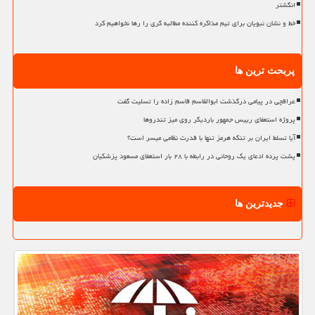
انگشتر
خط و نشان نبویان برای تیم مذاکره کننده مطالبه گری را رها نخواهیم کرد
پربحث ترین ها
عراقچی در پیامی درگذشت ابوالقاسم قاسم زاده را تسلیت گفت
پروژه استعفای رییس جمهور باردیگر روی میز تندروها
آیا تسلط ایران بر تنگه هرمز تنها با قدرت نظامی میسر است؟
پشت پرده ادعای یک روحانی در رابطه با ۲۸ بار استعفای مسعود پزشکیان
جدیدترین ها