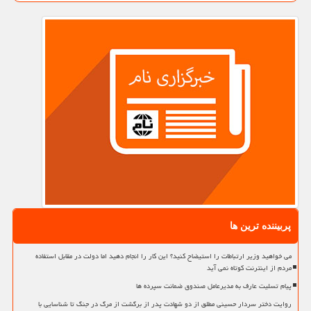
پربیننده ترین ها
می خواهید وزیر ارتباطات را استیضاح کنید؟ این کار را انجام دهید اما دولت در مقابل استفاده
مردم از اینترنت کوتاه نمی آید
پیام تسلیت عارف به مدیرعامل صندوق ضمانت سپرده ها
روایت دختر سردار حسینی مطلق از دو شهادت پدر از برگشت از مرگ در جنگ تا شناسایی با