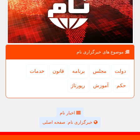
موضوع های خبرگزاری نام
دولت
مجلس
برنامه
قانون
خدمات
حكم
آموزش
رپورتاژ
اخبار نام
خبرگزاری نام: صفحه اصلی