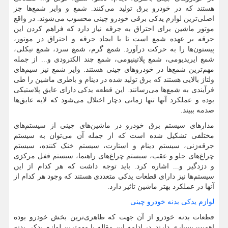
هستند که در خودرو برق تولید می‌کنند. شمع و وایر شمع‌ها جز
اصلی‌ترین لوازم یدکی برقی خودرو چینی محسوب می‌شوند. در واقع
موتور ماشین برای احتراق به جرقه نیاز دارد که فراهم کردن این
جرقه بر عهده شمع است تا با ایجاد جرقه و احتراق در موتور،
پیستون‌ها را به حرکت در‌آورد. شمع گرم، شمع سرد، شمع نیکلی،
شمع ایریدیومی، شمع پلاتینیومی، شمع‌ چند الکترودی و... از جمله
مهم‌‌ترین شمع‌ها در خودروهای چینی هستند. وایر شمع نیز سیم‌های
ولتاژ بالایی هستند که برق تولید شده در دینام و باطری ماشین را طی
فرآیندی به شمع‌ها می‌رسانند. این قطعه یدکی دارای عایق پلاستیکی
بوده و عملکرد آنها تنها زمانی دچار اختلال می‌شود که لایه عایق‌ها
صدمه ببیند.
مدارهای سیستم برق خودرو در ماشین‌های چینی از سیستم‌های
مختلفی تشکیل شده است که از جمله آن می‌توان به سیستم
جرقه‌زنی، سیستم دینام و استارت، سیستم خنک کننده، سیستم
چراغ‌های جلو و عقب، سیستم چراغ‌های راهنما، سیستم قفل مرکزی
و دزدگیر و... اشاره کرد. باید توجه داشت که هر کدام از این
سیستم‌ها نیز دارای قطعات یدکی متعددی هستند که وجود هر کدام از
آنها در عملکرد بهتر ماشین تاثیر دارد.
لوازم یدکی بدنه خودرو چینی
قطعات بدنه خودرو از آن جهت که ظاهری‌ترین بخش خودرو بوده
اهمیت بسیاری دارند. در ادامه این مقاله با مهم‌ترین لوازم یدکی بدنه