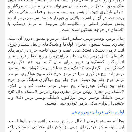
ترمز خودرو یکی از اصلی‌ترین سیستم‌ها در ماشین است که بدون
شک وجود اختلال در قطعات آن می‌تواند منجر به حوادث مرگبار و
جبران ناپذیری شود. از همین رو سیستم ترمز و قطعات یدکی به کار
برده شده در آن از اهمیت بالایی برخوردار هستند. سیستم ترمز از دو
بخش سیلندر اصلی و مکانیسم‌های مربوط به ترمز دیسکی یا
کاسه‌ای در چرخ‌ها تشکیل شده است.
پدال ترمز، بوستر ترمز، سیلندر اصلی ترمز و پیستون درون آن، میله
فشاری پشت پیستون، مخزن، لوله‌ها و شلنگ‌های رابط، سیلندر چرخ،
لنت ترمز، دیسک، تشتکی‌های عقب و جلو، کاسه چرخ در ترمزهای
کاسه‌ای، کابل ترمز دستی، کلید چراغ ترمز، چراغ اخطار ترمز، شیر
اندازه‌گیر، کفشک‌های ترمز برای مدل کاسه‌ای، فنر نگهدارنده
کفشک، پین نگهدارنده کفشک، پیچ سیلندر ترمز کوتاه، پیچ سیلندر
ترمز بلند، پیچ هواگیری سیلندر ترمز چرخ عقب، پیچ هواگیری سیلندر
ترمز چرخ جلو، پیچ دیسک چرخ جلو، پیچ هواگیری شیلنگ ترمز چرخ
جلو، پبچ ریگلاژ هیدرولیک، پیچ سیلدر ترمز عقب، فنر پدال کلاچ،
لاستیک زیر مخزن روغن ترمز، مخزن روغن ترمز، لاستیک پدال کلاج
ترمز، شیلنگ بوستر ترمز انرژکتور، شیلنگ بوستر ترمز
ABS
و...
بخشی از لوازم یدکی ترمز خودرو چینی هستند.
لوازم یدکی فرمان خودرو چینی
وظیفه سیستم فرمان انتقال چرخش دست راننده به چرخ‌ها است.
این سیستم در خودروهای چینی از بخش‌های مختلفی مانند غربیلک