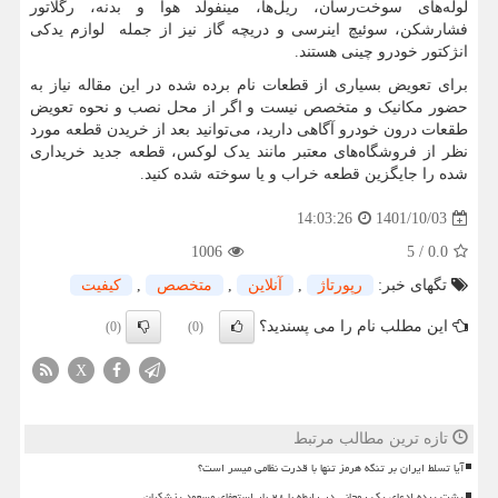
لوله‌های سوخت‌رسان، ریل‌ها، مینفولد هوا و بدنه، رگلاتور
فشارشکن، سوئیچ اینرسی و دریچه گاز نیز از جمله لوازم یدکی
انژکتور خودرو چینی هستند.
برای تعویض بسیاری از قطعات نام‌ برده شده در این مقاله نیاز به
حضور مکانیک و متخصص نیست و اگر از محل نصب و نحوه تعویض
طقعات درون خودرو آگاهی دارید، می‌توانید بعد از خریدن قطعه مورد
نظر از فروشگاه‌های معتبر مانند یدک لوکس، قطعه جدید خریداری
شده را جایگزین قطعه خراب و یا سوخته شده کنید.
1401/10/03
14:03:26
1006
5
/
0.0
تگهای خبر:
رپورتاژ
,
آنلاین
,
متخصص
,
كیفیت
این مطلب نام را می پسندید؟
(0)
(0)
X
تازه ترین مطالب مرتبط
آیا تسلط ایران بر تنگه هرمز تنها با قدرت نظامی میسر است؟
پشت پرده ادعای یک روحانی در رابطه با ۲۸ بار استعفای مسعود پزشکیان