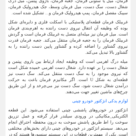
فرمان، میل یا ستونی فرمان، جعبه فرمان، بازوی پیتمن، میل درگ
شغال دست، سگ دست، میل فرمان وسط، جک هیدرولیک فرمان،
سیبک مفصل فرمان، پمپ هیدرولیک فرمان و... تشکیل شده است.
غربیلک فرمان قطعه‌ای پلاستیکی با اسکلت فلزی و دایره‌ای شکل
بوده که وظیفه آن انتفال نیروی دست راننده به اهرم‌بندی فرمان
است. میل فرمان نیز میله‌ای متصل به غربیلک فرمان است و گردش
غربیلک فرمان را به جعبه فرمان منتقل می‌کند. جعبه فرمان قدرت
نیروی گشتاور را اضافه کرده و گشتاور پایین دست راننده را به
گشتاور بالا تبدیل می‌کند.
میله درگ اهرمی است که وظیفه ایجاد ارتباط بین بازوی پیتمن و
شغال دست را بر عهده دارد. شغال دست اهرمی خمیده شکل است
که نیروی موجود را به سگ دست منتقل می‌کند. سگ دست نیز
قطعه‌ای به شکل
U
است. اگر مکانیزم فرمان باعث به حرکت
درآمدن شغال دست شود، سگ دست نیز می‌چرخد و از این طریق
چرخ‌های ماشین تغییر جهت می‌دهند.
لوازم یدکی انژکتور خودرو چینی
انژکتور در خودروهای پاششی چینی استفاده می‌شود. این قطعه
الکتریکی_مکانیکی در ورودی سیلندر قرار گرفته و عمل تزریق
سوخت را اط طریق پاشش سوخت به درون محفظه‌ احتراق انجام
می‌دهد. سیستم انژکتور در خودروهای چینی دارای بخش‌های مختلفی
است. یکی از مهمترین قطعات در این سیستم سنسورها هستند که در