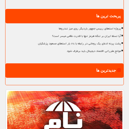
پربحث ترین ها
پروژه استعفای رییس جمهور باردیگر روی میز تندروها
آیا تسلط ایران بر تنگه هرمز تنها با قدرت نظامی میسر است؟
پشت پرده ادعای یک روحانی در رابطه با ۲۸ بار استعفای مسعود پزشکیان
موانع مقرراتی اقتصاد دیجیتال باید برطرف شود
جدیدترین ها