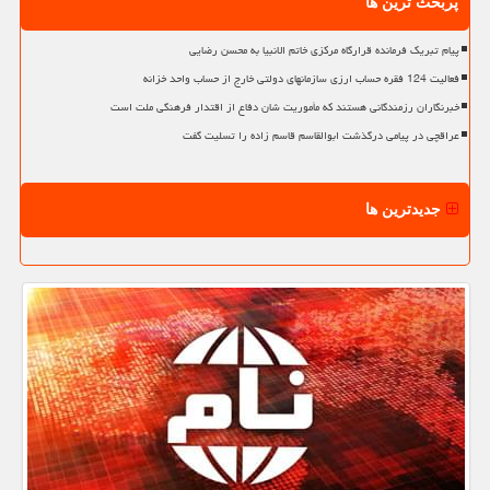
پربحث ترین ها
پیام تبریک فرمانده قرارگاه مرکزی خاتم الانبیا به محسن رضایی
فعالیت 124 فقره حساب ارزی سازمانهای دولتی خارج از حساب واحد خزانه
خبرنگاران رزمندگانی هستند که مأموریت شان دفاع از اقتدار فرهنگی ملت است
عراقچی در پیامی درگذشت ابوالقاسم قاسم زاده را تسلیت گفت
جدیدترین ها