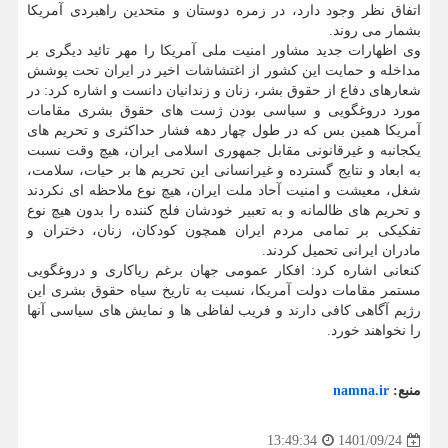
اتفاق نظر وجود دارد، در زمره دوستان و متحدین راهبردی آمریکا
بشمار می روند.
وی اظهارات جدید مشاور امنیت ملی آمریکا را مهر تائید دیگری بر
مداخله و حمایت این کشور از اغتشاشات اخیر در ایران تحت پوشش
شعارهای دفاع از حقوق بشر، زنان و زندانیان دانست و اشاره کرد: در
مورد دروغگویی و سیاسی بودن ژست های حقوق بشری مقامات
آمریکا همین بس که در طول چهار دهه فشار حداکثری و تحریم های
یکجانبه و غیرقانونی مقابل جمهوری اسلامی ایران، هیچ وقت نسبت
به ابعاد و نتایج گسترده و غیرانسانی این تحریم ها بر حیات، سلامت،
شغل، معیشت و امنیت آحاد ملت ایران، هیچ نوع ملاحظه ای نکردند
و تحریم های ظالمانه و به تعبیر خودشان فلج کننده را بدون هیچ نوع
تفکیکی بر تمامی مردم ایران همچون کودکان، زنان، دختران و
مادران ایرانی تحمیل کردند.
کنعانی اشاره کرد: افکار عمومی جهان برغم ریاکاری و دروغگویی
مستمر مقامات دولت آمریکا، نسبت به تاریخ سیاه حقوق بشری این
رژیم آگاهی کافی دارند و فریب لفاظی ها و نمایش های سیاسی آنها
را نخواهند خورد.
منبع:
namna.ir
1401/09/24
13:49:34