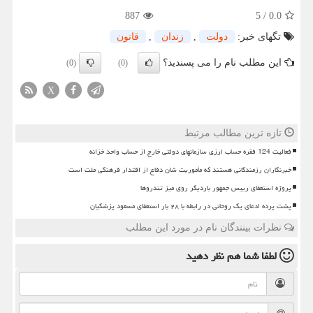
887
5
/
0.0
تگهای خبر:
دولت
,
زندان
,
قانون
این مطلب نام را می پسندید؟
(0)
(0)
X
تازه ترین مطالب مرتبط
فعالیت 124 فقره حساب ارزی سازمانهای دولتی خارج از حساب واحد خزانه
خبرنگاران رزمندگانی هستند که مأموریت شان دفاع از اقتدار فرهنگی ملت است
پروژه استعفای رییس جمهور باردیگر روی میز تندروها
پشت پرده ادعای یک روحانی در رابطه با ۲۸ بار استعفای مسعود پزشکیان
نظرات بینندگان نام در مورد این مطلب
لطفا شما هم
نظر دهید