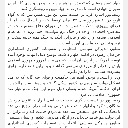
جهاد تبیین هستیم که تحقق آنها هم منوط به وجود و روی کار آمدن
مدیران جهادی است تا مبادرت به جهاد تبیین و روشنگری کنند.
رمضانپور اشاره کرد: در اهمیت تبیین این مورد همین بس که به گواه
تاریخ در ۲۰ شهریور سال ۳۲ ایران توسط متفقین اشغال شد، اما از
فردای پیروزی انقلاب دشمن چه در دوران دفاع مقدس، چه در
محاصره اقتصادی و چه در جنگ نرم نتوانست حتی زره ای به نظام
اسلامی صدمه وارد کند و بنابراین اینک به جنگ همه جانبه سخت و
نرم و تبیینی ضد ما روی آورده است.
معاون مدیرکل سیاسی، انتخابات و تقسیمات کشوری استانداری
خراسان رضوی در ادامه اظهار داشت: دومین دلیل التهاب بوجود آمده
توسط آمریکا در ایران، آن است که می بینند امروز جمهوری اسلامی
پایش را فراتر از مرزهای سیاسی گذاشته و بنابراین قصد دارند جلوی
پیشرفت سیاسی ما را هم بگیرند.
وی از انسجام بوجود آمده بین حاکمیت و قوای سه گانه که به مدد
تشکیل دولت سیزدهم در کشور شکل گرفته و زمینه ساز چالش در
قوای حاکمه آمریکا شده، بعنوان دلیل سوم این جنگ تمام عیار ضد
جمهوری اسلامی یاد کرد.
رمضانپور در قسمت دیگری به سنت سیاسی ایران با عنوان چرخش
نخبگان یاد کرد و اظهار داشت: هر دولتی بعد استقرار ترجیح می دهد
با نخبگانی که خود تشخیص می دهد به مردم خدمت کند و بنابراین در
این دولت هم شاهد جابجایی در ارکان مدیریتی کشور و استان هستیم.
معاون مدیرکل سیاسی، انتخابات و تقسیمات کشوری استانداری