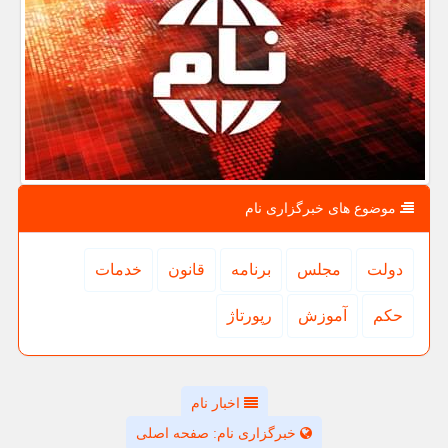
موضوع های خبرگزاری نام
دولت
مجلس
برنامه
قانون
خدمات
حكم
آموزش
رپورتاژ
اخبار نام
خبرگزاری نام: صفحه اصلی