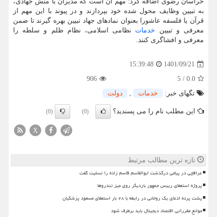
خراسان رضوی اضافه کرد: مهم آن است که مدیران با منش جهادی،
به تبیین وظایف محول شده خود بپردازند و در پیوند با این مهم از
قرآن یا فلسفه عاشورا بعنوان نمادهای جهاد تبیین بهره گیرند تا ضمن
معرفی و تبیین
خدمات
نظامی اسلامی، نظام ظلم و سلطه را
معرفی و افشاگری کنند.
1401/09/21
15:39:48
906
5
/
0.0
تگهای خبر:
خدمات
,
دولت
این مطلب نام را می پسندید؟
(0)
(0)
X
تازه ترین مطالب مرتبط
عراقچی در پیامی درگذشت ابوالقاسم قاسم زاده را تسلیت گفت
پروژه استعفای رییس جمهور باردیگر روی میز تندروها
پشت پرده ادعای یک روحانی در رابطه با ۲۸ بار استعفای مسعود پزشکیان
موانع مقرراتی اقتصاد دیجیتال باید برطرف شود