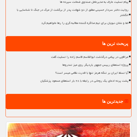
پیام تسلیت عارف به مدیرعامل صندوق ضمانت سپرده ها
روایت دختر سردار حسینی مطلق از دو شهادت پدر از برگشت از مرگ در جنگ تا شناسایی با
انگشتر
خط و نشان نبویان برای تیم مذاکره کننده مطالبه گری را رها نخواهیم کرد
پربحث ترین ها
عراقچی در پیامی درگذشت ابوالقاسم قاسم زاده را تسلیت گفت
پروژه استعفای رییس جمهور باردیگر روی میز تندروها
آیا تسلط ایران بر تنگه هرمز تنها با قدرت نظامی میسر است؟
پشت پرده ادعای یک روحانی در رابطه با ۲۸ بار استعفای مسعود پزشکیان
جدیدترین ها