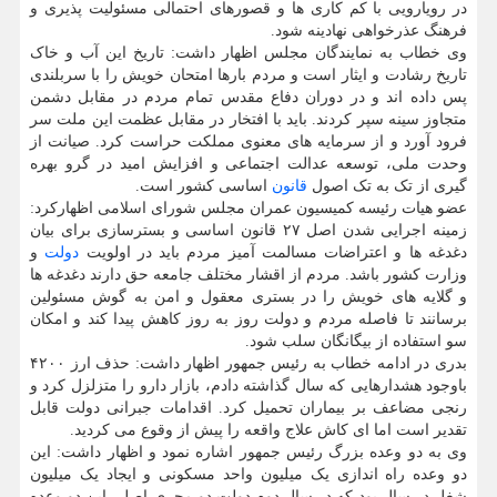
در رویارویی با کم کاری ها و قصورهای احتمالی مسئولیت پذیری و
فرهنگ عذرخواهی نهادینه شود.
وی خطاب به نمایندگان مجلس اظهار داشت: تاریخ این آب و خاک
تاریخ رشادت و ایثار است و مردم بارها امتحان خویش را با سربلندی
پس داده اند و در دوران دفاع مقدس تمام مردم در مقابل دشمن
متجاوز سینه سپر کردند. باید با افتخار در مقابل عظمت این ملت سر
فرود آورد و از سرمایه های معنوی مملکت حراست کرد. صیانت از
وحدت ملی، توسعه عدالت اجتماعی و افزایش امید در گرو بهره
گیری از تک به تک اصول
قانون
اساسی کشور است.
عضو هیات رئیسه کمیسیون عمران مجلس شورای اسلامی اظهارکرد:
زمینه اجرایی شدن اصل ۲۷ قانون اساسی و بسترسازی برای بیان
دغدغه ها و اعتراضات مسالمت آمیز مردم باید در اولویت
دولت
و
وزارت کشور باشد. مردم از اقشار مختلف جامعه حق دارند دغدغه ها
و گلایه های خویش را در بستری معقول و امن به گوش مسئولین
برسانند تا فاصله مردم و دولت روز به روز کاهش پیدا کند و امکان
سو استفاده از بیگانگان سلب شود.
بدری در ادامه خطاب به رئیس جمهور اظهار داشت: حذف ارز ۴۲۰۰
باوجود هشدارهایی که سال گذاشته دادم، بازار دارو را متزلزل کرد و
رنجی مضاعف بر بیماران تحمیل کرد. اقدامات جبرانی دولت قابل
تقدیر است اما ای کاش علاج واقعه را پیش از وقوع می کردید.
وی به دو وعده بزرگ رئیس جمهور اشاره نمود و اظهار داشت: این
دو وعده راه اندازی یک میلیون واحد مسکونی و ایجاد یک میلیون
شغل در سال بود که در سال دوم دولت دو مجری اصلی این دو وعده