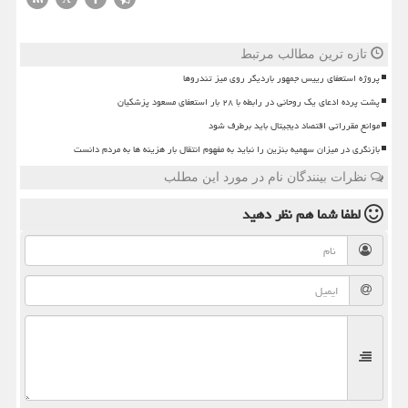
تازه ترین مطالب مرتبط
پروژه استعفای رییس جمهور باردیگر روی میز تندروها
پشت پرده ادعای یک روحانی در رابطه با ۲۸ بار استعفای مسعود پزشکیان
موانع مقرراتی اقتصاد دیجیتال باید برطرف شود
بازنگری در میزان سهمیه بنزین را نباید به مفهوم انتقال بار هزینه ها به مردم دانست
نظرات بینندگان نام در مورد این مطلب
لطفا شما هم
نظر دهید