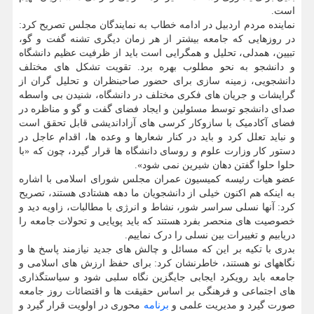
است.
نماینده مردم اردبیل در ادامه خطاب به نمایندگان مجلس تصریح کرد:
در روزهایی که جامعه بیشتر از هر زمان دیگری تشنه گفت و گو،
تبیین، همدلی، تحلیل و همگرایی است باید از ظرفیت عظیم دانشگاه
و دانشجو به نحو مطلوب بهره برد. تقویت تشکل های مختلف
دانشجویی، زمینه سازی برای حضور صاحبنظران و تحلیل گران از
گرایشات و جریان های فکری مختلف در دانشگاه، شنیدن بی واسطه
صدای دانشجو توسط مسئولین و ایجاد فضای گفت و گو و مناظره در
فضای آکادمیک با سازوکار کرسی های آزاداندیشی قابل تحقق است
و نباید تعلل کرد و باید در کنار شعارها و وعده ها، اقدام عاجل در
دستور کار وزارت علوم و روسای دانشگاه ها قرار گیرد، چون که «با
حلوا حلوا گفتن دهان شیرین نمی شود».
عضو هیات رئیسه کمیسیون عمران مجلس شورای اسلامی با اشاره
به اینکه هم اکنون خیلی از دانشجویان ما دهه هشتادی هستند، تصریح
کرد: آنها نسلی سراسر شور، نشاط و انرژی با مطالبات، زاویه دید و
خصوصیت های منحصر بفرد هستند که باید پویایی و تحولات جامعه را
دریابیم و تغییرات بین نسلی را درک نماییم.
بدری با تکیه بر این که مسائل و چالش های جدید نیازمند پاسخ ها و
نگاههای نو هستند، خاطرنشان کرد: برای حفظ ارزش های اسلامی و
جامعه باید رویکرد ایجابی جایگزین نگاه سلبی شود و سیاستگذاری
های اجتماعی و فرهنگی بر اساس حقیقت ها و اقتضائات روز جامعه
صورت گیرد و مدیریت علمی و
برنامه
محوری در اولویت قرار گیرد و