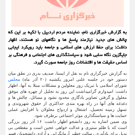
به گزارش خبرگزاری نام، نماینده مردم اردبیل با تکیه بر این که
چالش های جدید نیازمند پاسخ ها و نگاههای نو هستند، اظهار
داشت: برای حفظ ارزش های اسلامی و جامعه باید رویکرد ایجابی
جایگزین نگاه سلبی شود و سیاستگذاری های اجتماعی و فرهنگی بر
اساس حقیقت ها و اقتضائات روز جامعه صورت گیرد.
به گزارش خبرگزاری نام به نقل از ایسنا، صدیف بدری در نطق میان
دستور خود در جلسه علنی امروز یکشنبه (۲۰ آذر ماه)
مجلس
شورای اسلامی با تبریک روز معلولین و مشکلات مبتلا به آنها، اظهار
داشت: امیدوارم گرامیداشت این روز به تجلیل از چهره های موفق
معلول و گرفتن تصاویر یادگاری محدود نشود و مسائل، چالش ها و
دغدغه های آنها در راه بهره مندی حداکثری از حقوق شهروندی و
تسهل زمینه تحصیل، اشتغال و ازدواج معلولان با افزایش عملی
حمایت ها و سیاستگذاری موثر اجتماعی برطرف شود.
وی ضمن اشاره به روز دانشجو اظهار داشت: ۱۶ آذر روز بزرگی
است که با ظلم ستیزی و عدالت خواهی عجین است و مقطعی بی
بدیل برای یادآوری رسالت خطیر آرمانگرایی و آزادی دانشجویان فهیم