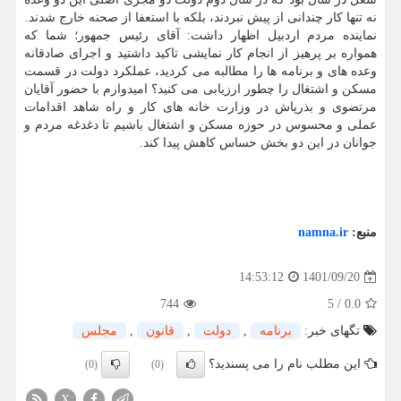
نه تنها کار چندانی از پیش نبردند، بلکه با استعفا از صحنه خارج شدند.
نماینده مردم اردبیل اظهار داشت: آقای رئیس جمهور؛ شما که
همواره بر پرهیز از انجام کار نمایشی تاکید داشتید و اجرای صادقانه
وعده های و برنامه ها را مطالبه می کردید، عملکرد دولت در قسمت
مسکن و اشتغال را چطور ارزیابی می کنید؟ امیدوارم با حضور آقایان
مرتضوی و بذرپاش در وزارت خانه های کار و راه شاهد اقدامات
عملی و محسوس در حوزه مسکن و اشتغال باشیم تا دغدغه مردم و
جوانان در این دو بخش حساس کاهش پیدا کند.
منبع:
namna.ir
1401/09/20
14:53:12
744
5
/
0.0
تگهای خبر:
برنامه
,
دولت
,
قانون
,
مجلس
این مطلب نام را می پسندید؟
(0)
(0)
X