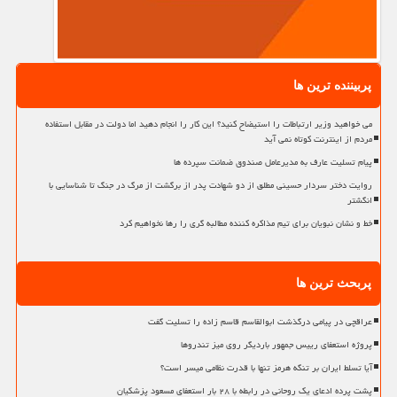
پربیننده ترین ها
می خواهید وزیر ارتباطات را استیضاح کنید؟ این کار را انجام دهید اما دولت در مقابل استفاده
مردم از اینترنت کوتاه نمی آید
پیام تسلیت عارف به مدیرعامل صندوق ضمانت سپرده ها
روایت دختر سردار حسینی مطلق از دو شهادت پدر از برگشت از مرگ در جنگ تا شناسایی با
انگشتر
خط و نشان نبویان برای تیم مذاکره کننده مطالبه گری را رها نخواهیم کرد
پربحث ترین ها
عراقچی در پیامی درگذشت ابوالقاسم قاسم زاده را تسلیت گفت
پروژه استعفای رییس جمهور باردیگر روی میز تندروها
آیا تسلط ایران بر تنگه هرمز تنها با قدرت نظامی میسر است؟
پشت پرده ادعای یک روحانی در رابطه با ۲۸ بار استعفای مسعود پزشکیان