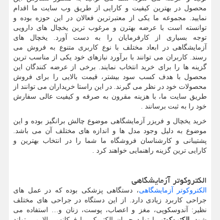
محصول در بهترین کیفیت و کارایی از طریق وب سایت ما اقدام
نمایید. مجموعه ما یکی از معتبرترین فعالان در این حوزه بوده و
توانسته است با عرضه بهترن و مرغوب ترین یخچال های دارویی
توجه بسیاری از کارفرمایان را به دست آورد. یخچال های
آزمایشگاهی در ابعاد مختلف با نوع کاربری متنوع به فروش می
رسند. کاربران می توانند با برآورد نیازهای خود یکی از مناسب ترین
گزینه ها را برای خرید انتخاب نمایند. برخی از عرضه کنندگان این
محصول با هدف کسب سود بیشتر، قیمت بالایی را برای فروش
محصولات خود در نظر می گیرند. در این راستا خریداران می توانند از
طریق سایت ما، با هزینه مقرون به صرفه و کیفیت عالی سفارش
خود را به ثبت برسانند
.
خرید یخچال و فریزر آزمایشگاهی موضوع چالش برانگیز بوده و این
موضوع به دلیل وجود مدل ها و اندازه های مختلف آن می باشد.
پشتیبانی و کارشناسان فروشگاه ما شما را در انتخاب بهترین و
کارایی ترین گزینه راهنمایی خواهند کرد
.
الکتروکوتر آزمایشگاهی
الکتروکوتر آزمایشگاهی
، دستگاهی پزشکی بوده که در عمل های
جراحی کاربرد زیادی دارد. از این دستگاه در جراحی های مختلف
نظیر: آندوسکوپی، مغز و اعصاب، پوست، زنان و… استفاده می
شود
.
الکتروکوتر
با تولید جریان الکتریکی با فرکانس بالا می تواند