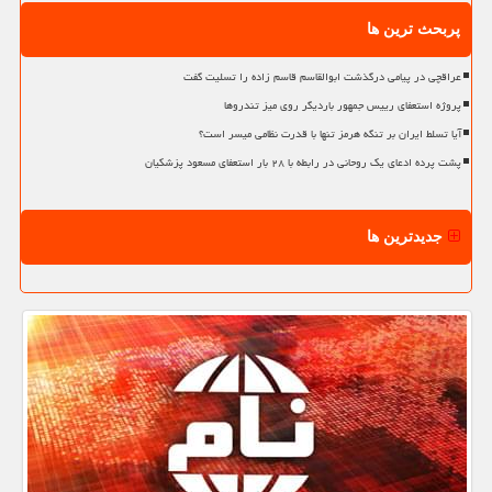
پربحث ترین ها
عراقچی در پیامی درگذشت ابوالقاسم قاسم زاده را تسلیت گفت
پروژه استعفای رییس جمهور باردیگر روی میز تندروها
آیا تسلط ایران بر تنگه هرمز تنها با قدرت نظامی میسر است؟
پشت پرده ادعای یک روحانی در رابطه با ۲۸ بار استعفای مسعود پزشکیان
جدیدترین ها