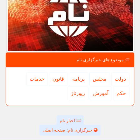
موضوع های خبرگزاری نام
دولت
مجلس
برنامه
قانون
خدمات
حكم
آموزش
رپورتاژ
اخبار نام
خبرگزاری نام: صفحه اصلی