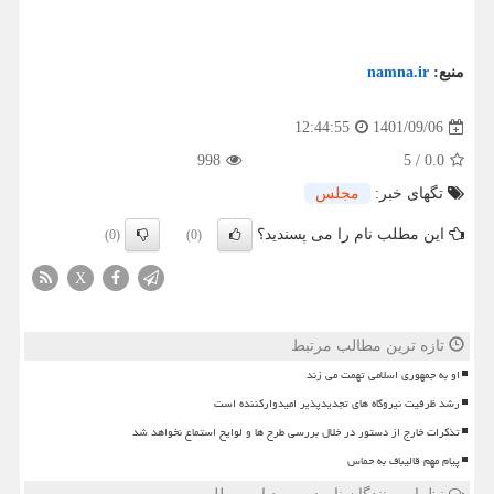
منبع:
namna.ir
1401/09/06
12:44:55
998
5
/
0.0
تگهای خبر:
مجلس
این مطلب نام را می پسندید؟
(0)
(0)
X
تازه ترین مطالب مرتبط
او به جمهوری اسلامی تهمت می زند
رشد ظرفیت نیروگاه های تجدیدپذیر امیدوارکننده است
تذکرات خارج از دستور در خلال بررسی طرح ها و لوایح استماع نخواهد شد
پیام مهم قالیباف به حماس