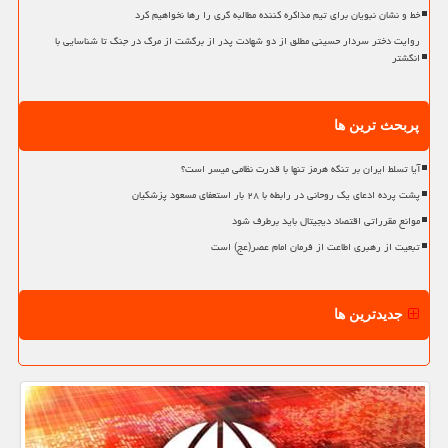
خط و نشان نبویان برای تیم مذاکره کننده مطالبه گری را رها نخواهیم کرد
روایت دختر سردار حسینی مطلق از دو شهادت پدر از برگشت از مرگ در جنگ تا شناسایی با
انگشتر
پربحث ترین ها
آیا تسلط ایران بر تنگه هرمز تنها با قدرت نظامی میسر است؟
پشت پرده ادعای یک روحانی در رابطه با ۲۸ بار استعفای مسعود پزشکیان
موانع مقرراتی اقتصاد دیجیتال باید برطرف شود
تبعیت از رهبری اطاعت از فرمان امام عصر(عج) است
جدیدترین ها