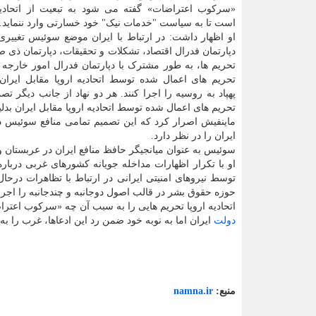
«سرکوب اعتراضات» گفته می شود به تبعیت از اتحادیه ا
است تا به سیاست "خدمات نیک" خود خسارتی وارد ننماید.
او اظهار داشت: در ارتباط با ایران موضع سوئیس تغییر
دپارتمان فدرال اقتصاد، تشکلات و تحقیقات، دپارتمان ذی ص
تحریم ها، به طور مشترک با دپارتمان فدرال امور خارجه 
تحریم های اعمال شده توسط اتحادیه اروپا مقابل ایران
پهپاد به روسیه را اجرا کنند. هر دو نهاد از جانب دیگر تص
تحریم های اعمال شده توسط اتحادیه اروپا مقابل ایران بدلی
ماینفیش اصرار کرد که این تصمیم تمامی منافع سوئیس
ایران را در نظر دارد.
سوئیس به عنوان میانجیگر حافظ منافع ایران در عربستان و
او با تکرار اظهارات مداخله جویانه کشورهای غربی درب
توسط نیروهای امنیتی ایرانی در ارتباط با تظاهرات درحا
حوزه حقوق بشر در قالب اصول دوجانبه و چندجانبه را اجرا 
اتحادیه اروپا تحریم هایی را به سبب آن چه «سرکوب اعتر
دولت
ایران اما به نوبه خود ضمن رد این ادعاها، غرب را به
منبع:
namna.ir