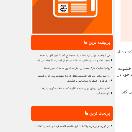
پربیننده ترین ها
باره ی
می خواهید وزیر ارتباطات را استیضاح کنید؟ این کار را انجام
دهید اما دولت در مقابل استفاده مردم از اینترنت کوتاه نمی آید
پیام تسلیت عارف به مدیرعامل صندوق ضمانت سپرده ها
ز خشونت
 خود در
روایت دختر سردار حسینی مطلق از دو شهادت پدر از برگشت
از مرگ در جنگ تا شناسایی با انگشتر
خط و نشان نبویان برای تیم مذاکره کننده مطالبه گری را رها
ی کند.
نخواهیم کرد
پربحث ترین ها
عراقچی در پیامی درگذشت ابوالقاسم قاسم زاده را تسلیت گفت