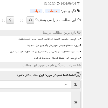
1401/09/04
13:29:30
تگهای خبر:
خدمات
,
دولت
این مطلب نام را می پسندید؟
(0)
(0)
تازه ترین مطالب مرتبط
عراقچی در پیامی درگذشت ابوالقاسم قاسم زاده را تسلیت گفت
پروژه استعفای رییس جمهور باردیگر روی میز تندروها
پشت پرده ادعای یک روحانی در رابطه با ۲۸ بار استعفای مسعود پزشکیان
موانع مقرراتی اقتصاد دیجیتال باید برطرف شود
نظرات بینندگان نام در مورد این مطلب
لطفا شما هم
در مورد این مطلب
نظر دهید