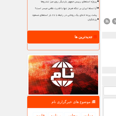
پروژه استعفای رییس جمهور باردیگر روی میز تندروها
آیا تسلط ایران بر تنگه هرمز تنها با قدرت نظامی میسر است؟
پشت پرده ادعای یک روحانی در رابطه با ۲۸ بار استعفای مسعود
پزشکیان
جدیدترین ها
موضوع های خبرگزاری نام
دولت
مجلس
برنامه
قانون