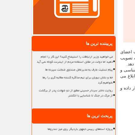
پربیننده ترین ها
ریت اعضای
می خواهید وزیر ارتباطات را استیضاح کنید؟ این کار را انجام
ه تصویب
دهید اما دولت در مقابل استفاده مردم از اینترنت کوتاه نمی آید
دهد.
پیام تسلیت عارف به مدیرعامل صندوق ضمانت سپرده ها
رشناسی و
لاغ می
خط و نشان نبویان برای تیم مذاکره کننده مطالبه گری را رها
نخواهیم کرد
ر داده و
روایت دختر سردار حسینی مطلق از دو شهادت پدر از برگشت
از مرگ در جنگ تا شناسایی با انگشتر
پربحث ترین ها
پروژه استعفای رییس جمهور باردیگر روی میز تندروها