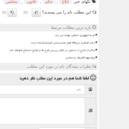
تگهای خبر:
ابلاغ
,
حكم
,
قانون
,
مجلس
این مطلب نام را می پسندید؟
(0)
(0)
تازه ترین مطالب مرتبط
او به جمهوری اسلامی تهمت می زند
رشد ظرفیت نیروگاه های تجدیدپذیر امیدوارکننده است
تذکرات خارج از دستور در خلال بررسی طرح ها و لوایح استماع نخواهد شد
پیام مهم قالیباف به حماس
نظرات بینندگان نام در مورد این مطلب
لطفا شما هم
در مورد این مطلب
نظر دهید