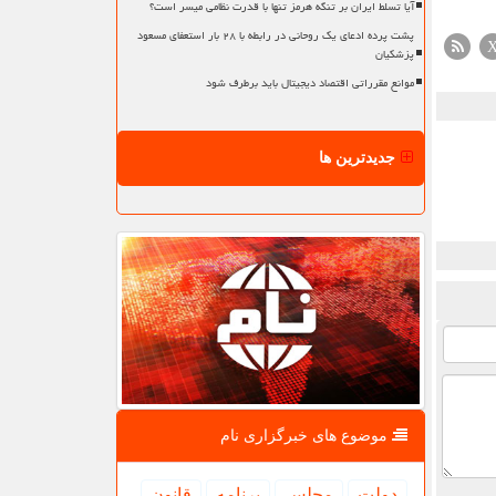
آیا تسلط ایران بر تنگه هرمز تنها با قدرت نظامی میسر است؟
پشت پرده ادعای یک روحانی در رابطه با ۲۸ بار استعفای مسعود
پزشکیان
موانع مقرراتی اقتصاد دیجیتال باید برطرف شود
جدیدترین ها
موضوع های خبرگزاری نام
دولت
مجلس
برنامه
قانون