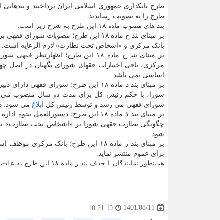
طرح را به تصویب رساندند.
بند های مصوب ماده ۱۸ این طرح به شرح زیر است:
بر مبنای بند ح ماده ۱۸ این طرح؛ مصوبات شورای فق
بانک مرکزی و «اشخاص تحت نظارت» لازم الرعایه است.
بر مبنای بند خ ماده ۱۸ این طرح؛ اظهارنظر فقه
مرکزی، نافی اختیارات فقهای شورای نگهبان در اصل چهارم
اساسی نمی باشد.
بر مبنای بند د ماده ۱۸ این طرح؛ شورای 
شورا، با حکم رئیس کل برای مدت دو سال منصوب می شو
شورای فقهی می رسد و توسط رئیس کل
ابلاغ
می شود. دب
بر مبنای بند ذ ماده ۱۸ این طرح؛ دستور
چگونگی نظارت فقهی شورا بر «اشخاص تحت نظارت» توسط
شود.
بر مبنای بند ر ماده ۱۸ این طرح؛ ­بان
برای عموم منتشر نماید.
همینطور نمایندگان با حذف بند ز ماده ۱۸ این طرح به علت تضعیف جایگاه شورای فقهی موافقت کردند.
1401/08/11
10:21:10