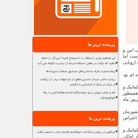
پربیننده ترین ها
ی امن و
است اما
می خواهید وزیر ارتباطات را استیضاح کنید؟ این کار را انجام
دهید اما دولت در مقابل استفاده مردم از اینترنت کوتاه نمی آید
اروپایی
پیام تسلیت عارف به مدیرعامل صندوق ضمانت سپرده ها
 ای بود
روایت دختر سردار حسینی مطلق از دو شهادت پدر از برگشت
از مرگ در جنگ تا شناسایی با انگشتر
ماتیک و
خط و نشان نبویان برای تیم مذاکره کننده مطالبه گری را رها
همینطور
نخواهیم کرد
و با توسل به زور به ساختمان دیپلماتیک و کنسولی ایران در تیرانا در تاریخ ۱۷ شهریور ماه
کشورمان
 اعتراض
پربحث ترین ها
 ۱۹۶۳ وین در مورد روابط دیپلماتیک و
عراقچی در پیامی درگذشت ابوالقاسم قاسم زاده را تسلیت گفت
از سو استفاده از اماکن