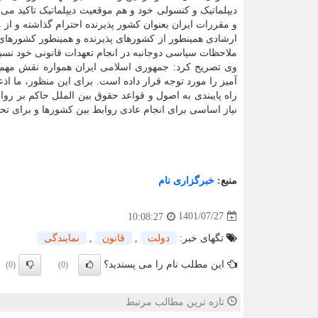
دیپلماتیک و کنسولی خود و هم موقعیت دیپلماتیک تاکید می 
و مقررات ایران بعنوان کشور پذیرنده احترام گذاشته و از م
ارشادی همینطور از کشورهای پذیرنده و همینطور کشورهای
ملاحظات سیاسی دوجانبه در انجام تعهدات قانونی خود نسبت 
وی تصریح کرد: جمهوری اسلامی ایران همواره نقش مهم هی
آمیز را مورد توجه قرار داده است. برای این منظور، ما اذعا
راه پایبندی به اصول و قواعد حقوق بین الملل حاکم بر رو
نیاز اساسی برای انجام عادی روابط بین کشورها و برای 
منبع:
خبرگزاری نام
1401/07/27
10:08:27
تگهای خبر:
دولت
,
قانون
,
نمایندگی
این مطلب نام را می پسندید؟
(0)
(0)
تازه ترین مطالب مرتبط