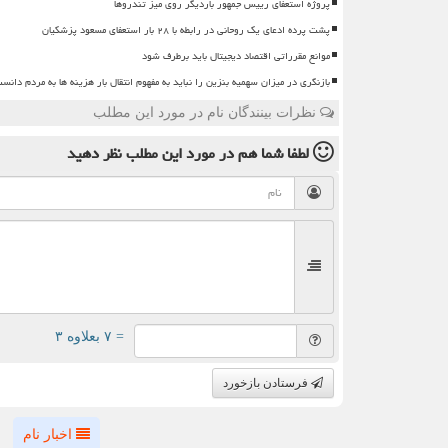
پروژه استعفای رییس جمهور باردیگر روی میز تندروها
پشت پرده ادعای یک روحانی در رابطه با ۲۸ بار استعفای مسعود پزشکیان
موانع مقرراتی اقتصاد دیجیتال باید برطرف شود
بازنگری در میزان سهمیه بنزین را نباید به مفهوم انتقال بار هزینه ها به مردم دانس
نظرات بینندگان نام در مورد این مطلب
لطفا شما هم
در مورد این مطلب
نظر دهید
= ۷ بعلاوه ۳
فرستادن بازخورد
اخبار نام