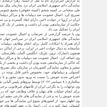
به گزارش خبرگزاری نام به نقل از ایسنا، زهرا ارشادی 
نمایندگی دائم جمهوری اسلامی ایران نزد سازمان ملل متح
طی سخنانی در کمیته ششم (کمیته حقوقی) مجمع عمومی
تصریح کرد: اعمال خشونت ضد دیپلمات ها و مراکز دیپلما
ایران در اروپا در حوادث اخیر، دارای ابعاد گسترده و بی سا
حکایت از سازماندهی بودن آن داشت و بخشی از یک کارزا
ایران را تشکیل می داد.
وی با عرضه گزارشی از تعرضات و اعمال خشونت ضد د
نمایندگی های جمهوری اسلامی ایران در سرتاسر جهان خا
آرام همراه با امکانات کامل برای انجام وظایف دیپلمات
متأسفانه به دنبال حوادث اخیر در ایران، برخی از اماکن د
همچون دانمارک، نروژ، بلژیک، انگلیس، آلمان، بلغارستان، 
وی اضافه کرد: اعمال خشونت ضد دیپلمات ها و مراکز دیپلما
که حاکی از سازماندهی شده بودن آن داشت و بخشی از یک ک
سفیر و معاون نمایندگی کشورمان در سازمان ملل تصریح ک
کنسولی و دیپلماتهای خود، بخصوص تأخیر قابل توجه در م
سالجاری ( ۸ سپتامبر ۲۰۲۲) توسط نیروهای پلیس آلبانی بعد از قطع یکجانبه روابط دوجانبه از جانب
وی توجهات را به نگرانی ایران از تلاشهای غیرقانونی برخ
برای انجام عملیات های پنهان و خلاف وظایف خود که در 
شدید خویش را به برخی از نمایندگی های خارجی مقیم ایرا