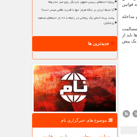
پروژه استعفای رییس جمهور باردیگر روی میز تندروها
 قوانین
آیا تسلط ایران بر تنگه هرمز تنها با قدرت نظامی میسر است؟
 مداخله
پشت پرده ادعای یک روحانی در رابطه با ۲۸ بار استعفای مسعود
پزشکیان
 مسالمت
 باید از
 یک پیش
جدیدترین ها
موضوع های خبرگزاری نام
دولت
مجلس
برنامه
قانون