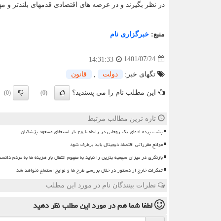
در نظر بگیرند و در عرصه های اقتصادی قدمهای بلندتر و مه
منبع:
خبرگزاری نام
1401/07/24
14:31:33
تگهای خبر:
دولت
,
قانون
این مطلب نام را می پسندید؟
(0)
(0)
تازه ترین مطالب مرتبط
پشت پرده ادعای یک روحانی در رابطه با ۲۸ بار استعفای مسعود پزشکیان
موانع مقرراتی اقتصاد دیجیتال باید برطرف شود
بازنگری در میزان سهمیه بنزین را نباید به مفهوم انتقال بار هزینه ها به مردم دانس
تذکرات خارج از دستور در خلال بررسی طرح ها و لوایح استماع نخواهد شد
نظرات بینندگان نام در مورد این مطلب
لطفا شما هم
در مورد این مطلب
نظر دهید