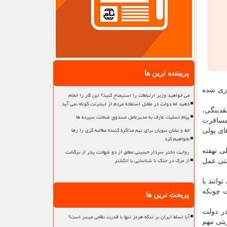
پربیننده ترین ها
ازی شده
می خواهید وزیر ارتباطات را استیضاح کنید؟ این کار را انجام
دهید اما دولت در مقابل استفاده مردم از اینترنت کوتاه نمی آید
قدینگی،
پیام تسلیت عارف به مدیرعامل صندوق ضمانت سپرده ها
 مسافرت
خط و نشان نبویان برای تیم مذاکره کننده مطالبه گری را رها
ای پولی
نخواهیم کرد
روایت دختر سردار حسینی مطلق از دو شهادت پدر از برگشت
 نهفته
از مرگ در جنگ تا شناسایی با انگشتر
ستی عمل
انند با
ت چونکه
پربحث ترین ها
در دولت
آیا تسلط ایران بر تنگه هرمز تنها با قدرت نظامی میسر است؟
یتی مهم