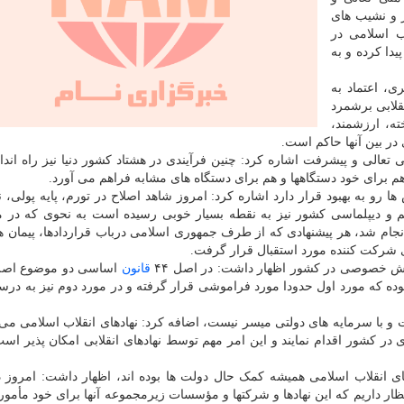
 و نشیب های
اب اسلامی در
یدا کرده و به
، اعتماد به
قلابی برشمرد
ته، ارزشمند،
در بین آنها حاکم است.
 تعالی و پیشرفت اشاره کرد: چنین فرآیندی در هشتاد کشور دنیا نیز راه اند
هم برای خود دستگاهها و هم برای دستگاه های مشابه فراهم می آورد.
ا رو به بهبود قرار دارد اشاره کرد: امروز شاهد اصلاح در تورم، پایه پولی، ن
یم و دیپلماسی کشور نیز به نقطه بسیار خوبی رسیده است به نحوی که در
ام شد، هر پیشنهادی که از طرف جمهوری اسلامی درباب قراردادها، پیمان ه
شرکت کننده مورد استقبال قرار گرفت.
خش خصوصی در کشور اظهار داشت: در اصل ۴۴
قانون
اساسی دو موضوع اصلی
ده که مورد اول حدودا مورد فراموشی قرار گرفته و در مورد دوم نیز به در
 با سرمایه های دولتی میسر نیست، اضافه کرد: نهادهای انقلاب اسلامی می تو
ر کشور اقدام نمایند و این امر مهم توسط نهادهای انقلابی امکان پذیر اس
ای انقلاب اسلامی همیشه کمک حال دولت ها بوده اند، اظهار داشت: امروز 
نتظار داریم که این نهادها و شرکتها و مؤسسات زیرمجموعه آنها برای خود مأمور