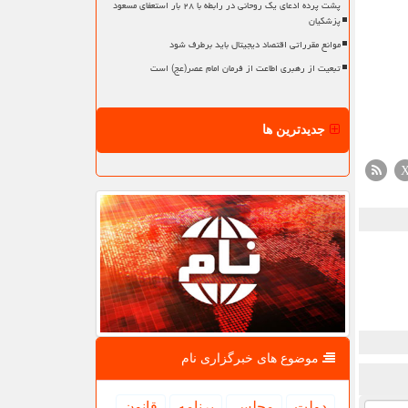
پشت پرده ادعای یک روحانی در رابطه با ۲۸ بار استعفای مسعود
پزشکیان
موانع مقرراتی اقتصاد دیجیتال باید برطرف شود
تبعیت از رهبری اطاعت از فرمان امام عصر(عج) است
جدیدترین ها
موضوع های خبرگزاری نام
دولت
مجلس
برنامه
قانون