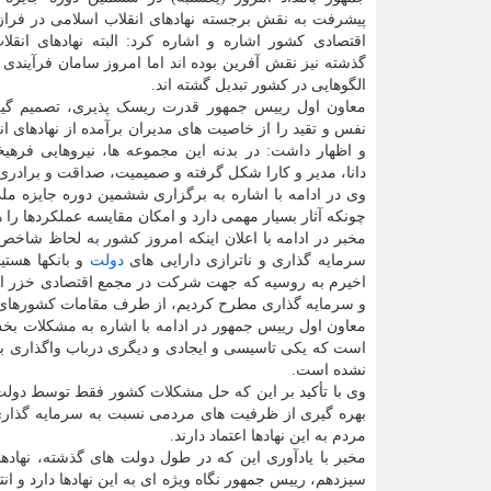
پیشرفت به نقش برجسته نهادهای انقلاب اسلامی در فراز
اقتصادی کشور اشاره و اشاره کرد: البته نهادهای انقل
گذشته نیز نقش آفرین بوده اند اما امروز سامان فرآیندی پ
الگوهایی در کشور تبدیل گشته اند.
معاون اول رییس جمهور قدرت ریسک پذیری، تصمیم گیری
نفس و تقید را از خاصیت های مدیران برآمده از نهادهای ان
و اظهار داشت: در بدنه این مجموعه ها، نیروهایی فرهیخ
دانا، مدیر و کارا شکل گرفته و صمیمیت، صداقت و برادری 
وی در ادامه با اشاره به برگزاری ششمین دوره جایزه ملی
چونکه آثار بسیار مهمی دارد و امکان مقایسه عملکردها را 
مخبر در ادامه با اعلان اینکه امروز کشور به لحاظ شاخص ه
سرمایه گذاری و ناترازی دارایی های
دولت
و بانکها هست
اخیرم به روسیه که جهت شرکت در مجمع اقتصادی خزر انج
و سرمایه گذاری مطرح کردیم، از طرف مقامات کشورهای 
معاون اول رییس جمهور در ادامه با اشاره به مشکلات ب
است که یکی تاسیسی و ایجادی و دیگری درباب واگذاری بو
نشده است.
وی با تأکید بر این که حل مشکلات کشور فقط توسط دولت و
بهره گیری از ظرفیت های مردمی نسبت به سرمایه گذاری د
مردم به این نهادها اعتماد دارند.
مخبر با یادآوری این که در طول دولت های گذشته، نهاده
سیزدهم، رییس جمهور نگاه ویژه ای به این نهادها دارد و ا