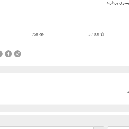
متری بردارند.
758
5
/
0.0
X
ت