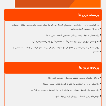
پربیننده ترین ها
می خواهید وزیر ارتباطات را استیضاح کنید؟ این کار را انجام دهید اما دولت در مقابل استفاده
مردم از اینترنت کوتاه نمی آید
پیام تسلیت عارف به مدیرعامل صندوق ضمانت سپرده ها
خط و نشان نبویان برای تیم مذاکره کننده مطالبه گری را رها نخواهیم کرد
روایت دختر سردار حسینی مطلق از دو شهادت پدر از برگشت از مرگ در جنگ تا شناسایی با
انگشتر
پربحث ترین ها
پروژه استعفای رییس جمهور باردیگر روی میز تندروها
آیا تسلط ایران بر تنگه هرمز تنها با قدرت نظامی میسر است؟
پشت پرده ادعای یک روحانی در رابطه با ۲۸ بار استعفای مسعود پزشکیان
موانع مقرراتی اقتصاد دیجیتال باید برطرف شود