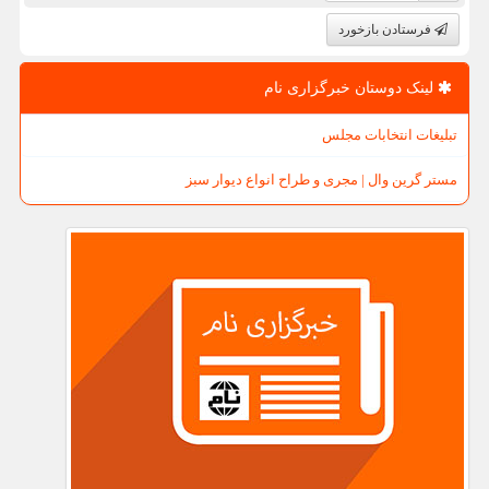
فرستادن بازخورد
لینک دوستان خبرگزاری نام
تبلیغات انتخابات مجلس
مستر گرین وال | مجری و طراح انواع دیوار سبز