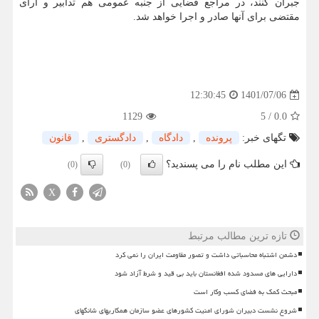
جبران کنند، در مراجع قضایی از جنبه عمومی هم تدابیر و آرای
مقتضی برای آنها صادر و اجرا خواهد شد.
1401/07/06
12:30:45
1129
5
/
0.0
تگهای خبر:
پرونده
,
دادگاه
,
دادگستری
,
قانون
این مطلب نام را می پسندید؟
(0)
(0)
X
تازه ترین مطالب مرتبط
دشمن اشتباه محاسباتی داشت و تصور مقاومت ایران را نمی کرد
دارایی های مسدود شده افغانستان باید بی قید و شرط آزاد شود
مبحث کمک به فضای کسب وکار است
شروع نشست دبیران شورای امنیت کشورهای عضو سازمان همکاریهای شانگهای