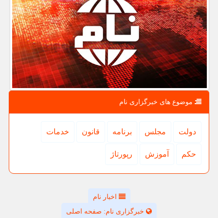
موضوع های خبرگزاری نام
دولت
مجلس
برنامه
قانون
خدمات
حكم
آموزش
رپورتاژ
اخبار نام
خبرگزاری نام: صفحه اصلی