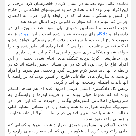
نماینده عالی قوه قضاییه در استان کرمان خاطرنشان کرد: برخی از
این افراد لیدر بوده اند و تعدادی هم به سرویسهای اطلاعاتی در خارج
از کشور وابستگی داشته اند که در رابطه با این افراد، به اقتضای
جرمی که انجام داده اند مجازات قانونی لازم اعمال خواهد شد.
حجت الاسلام و المسلمین حمیدی بیان نمود: شعبات ویژه ای در
دادسراها و
دادگاه
های مربوطه تعیین شده است و این
پرونده
ها به
صورت خارج از نوبت، با سرعت و دقت لازم رسیدگی خواهد شد و
احکام قضایی متناسب با جرایمی که انجام داده اند صادر شده و اجرا
خواهد شد و مشکلی برای صدور و اجرای احکام این افراد نداریم.
وی خاطرنشان کرد: برپایه تفکیک های انجام شده، بخشی از این
افراد اتباع خارجی بوده اند که در این مسائل حضور داشته اند که در
رابطه با آنها باید تدبیر لازم صورت گیرد و بخشی هم لیدرها و افراد
وابسته به سازمان های اطلاعاتی خارج از کشور بودند که در رابطه با
آنها باید به اقتضای وضعیت آنها اقدام گردد.
رییس کل دادگستری استان کرمان افزود: عده ای هم سیاهی لشکر
بوده اند که عموما جوان بوده اند و فریب لیدرها و وابستگان به
سرویسهای اطلاعاتی کشورهای بیگانه را خورده اند که این افراد در
صورتیکه سابقه شرارت نداشته باشند و یا در مسائل مشابه قبلی
دخالت نداشته باشند، تدبیر قضایی در رابطه با آنها؛ ارشاد، هدایت،
راهنمایی واخذ تعهد است.
حجت الاسلام و المسلمین حمیدی اظهار داشت: لیدرها و کسانی که
جایی را تخریب کرده اند علاوه بر این که باید خسارت های وارده را