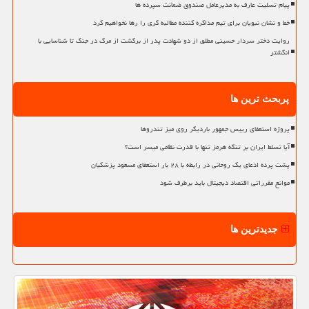
پیام تسلیت عارف به مدیرعامل صندوق ضمانت سپرده ها
خط و نشان نبویان برای تیم مذاکره کننده مطالبه گری را رها نخواهیم کرد
روایت دختر سردار حسینی مطلق از دو شهادت پدر از برگشت از مرگ در جنگ تا شناسایی با
انگشتر
پربحث ترین ها
پروژه استعفای رییس جمهور باردیگر روی میز تندروها
آیا تسلط ایران بر تنگه هرمز تنها با قدرت نظامی میسر است؟
پشت پرده ادعای یک روحانی در رابطه با ۲۸ بار استعفای مسعود پزشکیان
موانع مقرراتی اقتصاد دیجیتال باید برطرف شود
جدیدترین ها