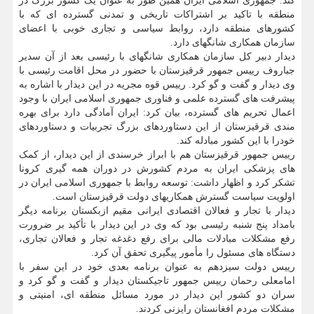
کند. جمهوری اسلامی ایران همین طور به عنوان یک کشور بزرگ در
منطقه با تاکید بر اشتراکات تاریخی و تمدنی گسترده ای که با
کشورهای منطقه دارد، روابط سیاسی و تجاری خوبی با اعضای
سازمان همکاری شانگهای دارد.
دیدار دبیر کل سازمان همکاری شانگهای با رئیسی بعد از آن سدیر
جباروف رییس جمهور قرقیزستان با حضور در محل اقامت رئیسی با
وی دیدار و گفت و گو کرد. رییس قوه مجریه در این دیدار با اشاره به
پیشرفت های گسترده علمی و فناوری جمهوری اسلامی ایران با وجود
اعمال تحریم های گسترده، بیان کرد: ایران آمادگی دارد برای بهره
مندی قرقیزستان از این دستاوردهای بزرگ تجربیات و دستاوردهای
خودرا با این کشور مبادله کند.
رییس جمهور قرقیزستان هم با ابراز خرسندی از این دیدار، از کمک
های پزشکی ایران به مردم کشورش در دوران همه گیری کرونا
تشکر کرد و اظهار داشت: توسعه روابط با جمهوری اسلامی ایران در
اولویت سیاست گسترش همکاریهای دولت قرقیزستان است.
دیدار با تجار و فعالان اقتصادی ایرانی مقیم ازبکستان برنامه دیگر
بامداد پنج شنبه رئیسی بود که وی در این دیدار با تأکید بر ضرورت
رفع مشکلات مبادلات مالی برای رفع دغدغه تجار و فعالان تجاری،
دستگاه های مسئول را مأمور پیگیری تحقق آن کرد.
رییس دولت سیزدهم به عنوان برنامه بعدی خود در این سفر با
امامعلی رحمان رییس جمهور تاجیکستان دیدار و گفت و گو کرد و
سران دو کشور این دیدار در مورد مسائل منطقه ای، امنیتی و
مشکلات مردم افغانستان رایزنی کردند.