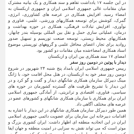
در این جلسه ۱۷ یادداشت تفاهم و سند همکاری و یک بیانیه مشترک
میان مقامات عالی جمهوری اسلامی ایران و جمهوری ازبکستان به
امضاء رسید. افزایش همکاری در عرصه های کشاورزی، انرژی،
گمرک، کوشش برای توسعه همکاریهای ورزشی، علمی، فناوری و
نوآوری، افزایش تبادلات فرهنگی، همکاری در حوزه بهداشت و
درمان، عملیاتی سازی حمل و نقل بین المللی بوسیله بندر چابهار،
همکاریهای محیط زیستی، توسعه صنعت توریسم و تسهیل صدور
روادید برای تجار، اعضای محافل علمی و گروههای توریستی موضوع
اسناد همکاری امضاءشده میان مقامات دو کشور بود.
امضای ۱۷ سند همکاری بین ایران و ازبکستان
دیدار با پوتین در دومین روز سفر
رییس جمهوری اسلامی ایران بامداد پنج شنبه ۲۴ شهریور در شروع
دومین روز سفر خود به ازبکستان، در هتل محل اقامت خود، با ژانگ
مینگ دبیرکل سازمان همکاری شانگهای دیدار و گفت و گو کرد و در
این دیدار با تشریح ظرفیت های گسترده کشورمان در حوزه های
سیاسی، فناوری، اقتصادی و ترانزیتی، از آمادگی جمهوری اسلامی
ایران برای همکاری با سازمان همکاری شانگهای و کشورهای عضو در
عرصه های مختلف آگاهی داد.
همین طور دبیرکل سازمان همکاری شانگهای در این دیدار با اشاره به
اقدامات دبیرخانه این سازمان برای عضویت دائمی جمهوری اسلامی
ایران در این اتحادیه منطقه ای اظهار داشت: ایران کشوری بزرگ و
موثر است که می تواند نقش به سزایی در امنیت منطقه و جهان ایفا