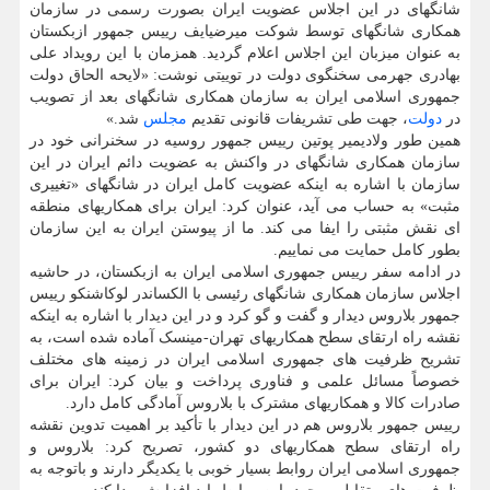
شانگهای در این اجلاس عضویت ایران بصورت رسمی در سازمان
همکاری شانگهای توسط شوکت میرضیایف رییس جمهور ازبکستان
به عنوان میزبان این اجلاس اعلام گردید. همزمان با این رویداد علی
بهادری جهرمی سخنگوی دولت در توییتی نوشت: «لایحه الحاق دولت
جمهوری اسلامی ایران به سازمان همکاری شانگهای بعد از تصویب
در
دولت
، جهت طی تشریفات قانونی تقدیم
مجلس
شد.»
همین طور ولادیمیر پوتین رییس جمهور روسیه در سخنرانی خود در
سازمان همکاری شانگهای در واکنش به عضویت دائم ایران در این
سازمان با اشاره به اینکه عضویت کامل ایران در شانگهای «تغییری
مثبت» به حساب می آید، عنوان کرد: ایران برای همکاریهای منطقه
ای نقش مثبتی را ایفا می کند. ما از پیوستن ایران به این سازمان
بطور کامل حمایت می نماییم.
در ادامه سفر رییس جمهوری اسلامی ایران به ازبکستان، در حاشیه
اجلاس سازمان همکاری شانگهای رئیسی با الکساندر لوکاشنکو رییس
جمهور بلاروس دیدار و گفت و گو کرد و در این دیدار با اشاره به اینکه
نقشه راه ارتقای سطح همکاریهای تهران-مینسک آماده شده است، به
تشریح ظرفیت های جمهوری اسلامی ایران در زمینه های مختلف
خصوصاً مسائل علمی و فناوری پرداخت و بیان کرد: ایران برای
صادرات کالا و همکاریهای مشترک با بلاروس آمادگی کامل دارد.
رییس جمهور بلاروس هم در این دیدار با تأکید بر اهمیت تدوین نقشه
راه ارتقای سطح همکاریهای دو کشور، تصریح کرد: بلاروس و
جمهوری اسلامی ایران روابط بسیار خوبی با یکدیگر دارند و باتوجه به