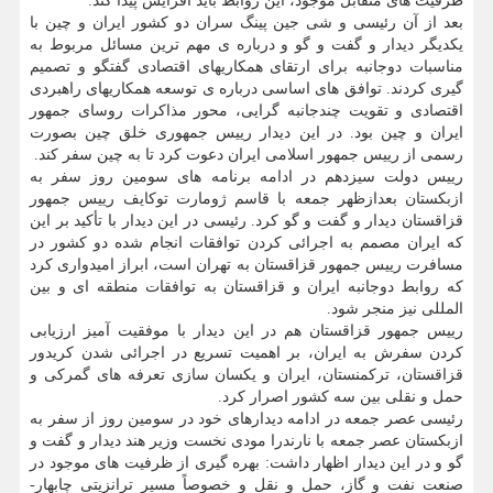
ظرفیت های متقابل موجود، این روابط باید افزایش پیدا کند.
بعد از آن رئیسی و شی جین پینگ سران دو کشور ایران و چین با
یکدیگر دیدار و گفت و گو و درباره ی مهم ترین مسائل مربوط به
مناسبات دوجانبه برای ارتقای همکاریهای اقتصادی گفتگو و تصمیم
گیری کردند. توافق های اساسی درباره ی توسعه همکاریهای راهبردی
اقتصادی و تقویت چندجانبه گرایی، محور مذاکرات روسای جمهور
ایران و چین بود. در این دیدار رییس جمهوری خلق چین بصورت
رسمی از رییس جمهور اسلامی ایران دعوت کرد تا به چین سفر کند.
رییس دولت سیزدهم در ادامه برنامه های سومین روز سفر به
ازبکستان بعدازظهر جمعه با قاسم ژومارت توکایف رییس جمهور
قزاقستان دیدار و گفت و گو کرد. رئیسی در این دیدار با تأکید بر این
که ایران مصمم به اجرائی کردن توافقات انجام شده دو کشور در
مسافرت رییس جمهور قزاقستان به تهران است، ابراز امیدواری کرد
که روابط دوجانبه ایران و قزاقستان به توافقات منطقه ای و بین
المللی نیز منجر شود.
رییس جمهور قزاقستان هم در این دیدار با موفقیت آمیز ارزیابی
کردن سفرش به ایران، بر اهمیت تسریع در اجرائی شدن کریدور
قزاقستان، ترکمنستان، ایران و یکسان سازی تعرفه های گمرکی و
حمل و نقلی بین سه کشور اصرار کرد.
رئیسی عصر جمعه در ادامه دیدارهای خود در سومین روز از سفر به
ازبکستان عصر جمعه با نارندرا مودی نخست وزیر هند دیدار و گفت و
گو و در این دیدار اظهار داشت: بهره گیری از ظرفیت های موجود در
صنعت نفت و گاز، حمل و نقل و خصوصاً مسیر ترانزیتی چابهار-