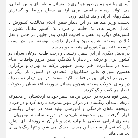
آسیای میانه و همین طور همکاری در مسائل منطقه ای و بین المللی،
می تواند زمینه مناسبی برای ارتقای سطح روابط و گسترش
همکاریهای ایران و هند فراهم آورد.
نخست وزیر هند هم در این دیدار ضمن اعلام مخالفت کشورش با
اعمال تحریم های یک جانبه از طرف یک کشور مقابل کشور یا
کشورهای دیگر، به نقش و اهمیت کلیدی بندر چابهار در حمل و نقل
کالا در منطقه اشاره نمود و اظهار داشت: توسعه این بندر سبب
توسعه اقتصادی کشورهای منطقه خواهد شد.
در بخش دیگری از این سفر، رئیسی و رجب طیب ادوغان سران دو
کشور ایران و ترکیه در دیدار با یکدیگر، ضمن مرور توافقات انجام
شده در مسافرت اخیر رییس جمهور ترکیه به تهران و برگزاری
هفتمین شورای عالی همکاریهای اقتصادی دو کشور، بار دیگر بر
تسریع در اجرای این توافقات تاکید نمودند. در این دیدار دو طرف
درباره ی تحولات منطقه همچون مسائل سوریه، افغانستان و تحولات
قفقاز هم گفت و گو کردند.
رییس قوه مجریه در آخرین برنامه سفر خود به ازبکستان از مجموعه
تاریخی میدان ریگستان در مرکز شهر سمرقند بازدید کرد و در جریان
تاریخچه بناهای فرهنگی و آموزشی تولید شده در میدان ریگستان
قرار گرفت. این مجموعه تاریخی در دوره سلسله تیموریان با
معماری ایرانی-اسلامی بنا نهاده شده و نام آن به رودخانه ای اشاره
دارد که قبل از ساخت این میدان، خشک می شود و تنها ریگ های آن
بجا می ماند.