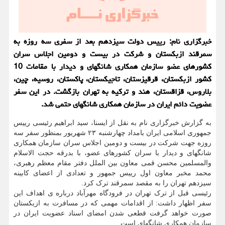
خبرگزاری نام: رییس دولت سیزدهم بعد از سفری سه روزه به
سمرقند ازبکستان و شرکت در بیست و دومین اجلاس سران
کشورهای عضو سازمان همکاری شانگهای و دیدار با مقامات 10
کشور ازبکستان، قرقیزستان، تاجیکستان، پاکستان، روسیه، چین،
بلاروس، قزاقستان، هند و ترکیه به تهران بازگشت. در این سفر
عضویت دائم ایران در سازمان همکاری شانگهای حتمی شد.
به گزارش خبرگزاری نام به نقل از ایسنا، سید ابراهیم رئیسی رییس
جمهوری اسلامی ایران بامداد چهارشنبه ۲۳ شهریور بمنظور سفر سه
روزه جهت شرکت در بیست و دومین اجلاس سران سازمان همکاری
شانگهای و دیدار با سران کشورهای عضو، با بدرقه حجت الاسلام
والمسلمین محسن قمی معاون بین الملل دفتر مقام معظم رهبری،
محمد مخبر معاون اول رییس جمهور و تعدادی از اعضای کابینه
سیزدهم تهران را به مقصد سمرقند ترک کرد.
رئیسی قبل از ترک تهران در فرودگاه مهرآباد درباره ی اهداف این
سفر اظهار داشت: از اقدامات مهمی که در مسافرت به ازبکستان
صورت خواهد گرفت قطعی شدن امضای اسناد عضویت ایران در
سازمان همکاری شانگهای است.