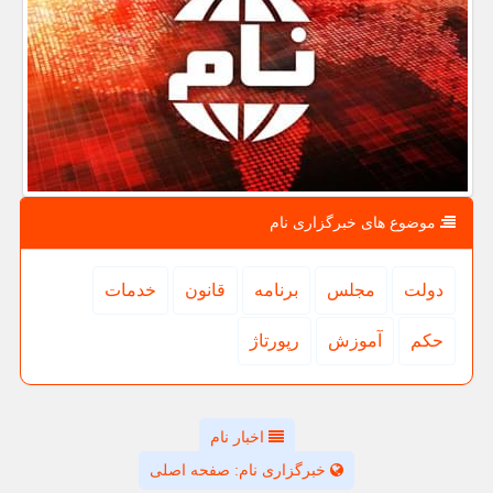
موضوع های خبرگزاری نام
دولت
مجلس
برنامه
قانون
خدمات
حكم
آموزش
رپورتاژ
اخبار نام
خبرگزاری نام: صفحه اصلی