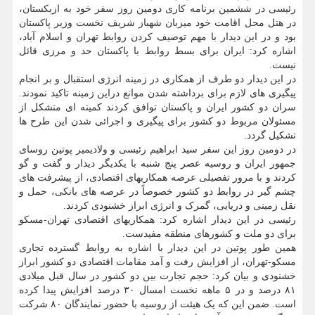
رئیسی در ششمین برنامه کاری دومین روز سفر خود به ازبکستان،
در هتل محل اقامت خود میزبان شهباز شریف نخست وزیر پاکستان
بود و در این دیدار با مهم توصیف کردن روابط تهران و اسلام آباد،
اشاره کرد: ایران برای بسط روابط با پاکستان حد و مرزی قائل
نیست.
در این دیدار دو طرف از همکاری در زمینه انرژی استقبال و بر انجام
پیگیری های لازم برای برداشته شدن موانع دراین زمینه تاکید نمودند.
سران دو کشور ایران و پاکستان توافق کردند کمیته ای متشکل از
مسئولان مربوط دو کشور برای پیگیری و اجرائی شدن این طرح ها
تشکیل گردد.
در دومین روز این سفر سید ابراهیم رئیسی و ولادیمیر پوتین روسای
جمهور ایران و روسیه عصر پنج شنبه با یکدیگر دیدار و گفت و گو
کردند و با مرور تفصیلی عرصه همکاریهای اقتصادی، از پیشرفت های
چشم گیر در روابط دو کشور خصوصاً در عرصه های بانکی، حمل و
نقل زمینی و دریایی، گمرک و انرژی ابراز خشنودی کردند.
رئیسی در این دیدار اشاره کرد: همکاریهای اقتصادی تهران-مسکو
برای دو ملت و کشورهای منطقه مفیدست.
همین طور پوتین در این دیدار با اشاره به روابط گسترده تجاری
مسکو-تهران، از افزایش رفت و آمد مقامات اقتصادی دو کشور ابراز
خشنودی و بیان کرد: حجم تجارت بین دو کشور در سال قبل میلادی
۸۱ درصد و در ۵ ماهه نخست امسال ۳۰ درصد افزایش پیدا کرده
است. ضمن این که یک هیئت از روسیه با حضور نمایندگان ۸۰ شرکت