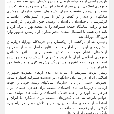
بازدید رئیسی از مجموعه تاریخی میدان ریگستان شهر سمرقند رییس
جمهوری اسلامی ایران بعد از اختتام این سفر سه روزه و شرکت در
بیست و دومین نشست سران کشورهای عضو سازمان همکاری
شانگهای و دیدار و گفت و گو با سران کشورهای ازبکستان،
قرقیزستان، تاجیکستان، پاکستان، روسیه، چین، بلاروس، قزاقستان،
هند و ترکیه، شامگاه جمعه سمرقند را به مقصد تهران ترک کرد و
بامدادان شنبه با استقبال محمد مخبر معاون اول رییس جمهور وارد
فرودگاه مهرآباد شد.
رئیسی بعد از بازگشت از ازبکستان و در فرودگاه مهرآباد درباره ی
دستاوردهای این سفر اظهار داشت: نتایج حاصل شده از سفر به
ازبکستان، نشان میدهد که تلاش دشمن برای به انزوا کشاندن
جمهوری اسلامی ایران با تهدید و تحریم با شکست روبه رو شده
است و امروز همه کشورها مشتاق گسترش همکاری ها و روابط خود
با ایران هستند.
رییس دولت سیزدهم با اشاره به اعلام ارتقاء عضویت جمهوری
اسلامی ایران در سازمان شانگهای در نشست سمرقند اظهار داشت:
عضویت رسمی ایران در سازمان شانگهای زمینه خوبی را جهت
ارتباط با زیرساخت های اقتصادی منطقه برای فعالان اقتصای ایران
فراهم می آورد و از همه فعالان اقتصادی و بنگاه های تولیدی می
خواهم باتوجه به اقبال کشورهای منطقه برای همکاری با ایران و
استفاده از کالاهای ساخت ایران، کار و تلاش خودرا در راه بهره
گرفتن از این فرصت، مضاعف کنند.
بازگشت رئیسی از ازبکستان