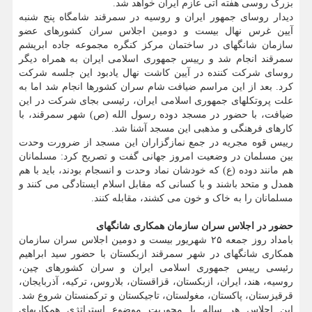
بزرگ روسی هفته آتی عازم ایران خواهد شد.
دیدار روسای جمهور ایران و روسیه در سمرقند شامگاه پنج شنبه
آیین غرس نهال بیست و دومین اجلاس سران کشورهای عضو
سازمان شانگهای در ساختمان مرکز کنگره مجموعه جاده ابریشم
سمرقند انجام شد و رییس جمهوری اسلامی ایران به همراه دیگر
روسای شرکت کننده در آیین کاشت نهال یادبود این جلسه شرکت
کرد. بعد از این مراسم ضیافت شام سران کشورها انجام شد اما به
علت پروتکلهای جمهوری اسلامی ایران، رئیسی بجای شرکت در این
ضیافت، با حضور در مسجد دوده رسول الله (ص) شهر سمرقند، با
کارهای فرهنگی و مذهبی این مسجد آشنا شد.
رییس قوه مجریه در جمع نمازگزاران این مسجد از ضرورت وحدت
بین مسلمان در وضعیت امروز جهانی گفت و تصریح کرد: مسلمانان
هم مانند دوده (ع) که خودشان نماد وحدت و انسجام بودند، باید با هم
همدل و متحد باشند و با کسانی که مقابل اسلام ایستادگی می کنند و
مسلمانان را به خاک و خون می کشند، مقابله کنند.
حضور در اجلاس سران سازمان همکاری شانگهای
بامداد روز جمعه ۲۵ شهریور بیست و دومین اجلاس سران سازمان
همکاری شانگهای در شهر سمرقند ازبکستان با حضور سید ابراهیم
رئیسی رییس جمهوری اسلامی ایران و سران کشورهای چین،
روسیه، هند، ایران، ازبکستان، قزاقستان، بلاروس، ترکیه، آذربایجان،
قرقیزستان، پاکستان، مغولستان، تاجیکستان و ترکمنستان شروع شد.
این اجلاس هر ساله با محوریت موضوع استراتژی همکاریهای