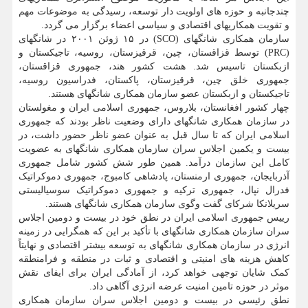
چندجانبه و حوزه های اولویت دار توسعه، رسیدگی به موضوعات مهم
و تقویت همکاریهای اقتصادی و سیاسی اعضاء برگزار می گردد.
سازمان همکاری شانگهای (SCO) در ۱۵ ژوئن ۲۰۰۱ در شانگهای
(PRC) توسط قزاقستان، چین، قرقیزستان، روسیه، تاجیکستان و
ازبکستان تاسیس شد. هشت کشور هند، جمهوری قزاقستان،
جمهوری خلق چین، قرقیزستان، پاکستان، فدراسیون روسیه،
تاجیکستان و ازبکستان عضو سازمان همکاری شانگهای هستند.
چهار کشور افغانستان، بلاروس، جمهوری اسلامی ایران و مغولستان
در سازمان همکاری شانگهای دارای وضعیت ناظر بودند که جمهوری
اسلامی ایران که تا سال قبل به عنوان عضو ناظر حضور داشت، در
بیست و یکمین اجلاس سران سازمان همکاری شانگهای به عضویت
کامل این سازمان درآمد. همین طور شش کشور شامل جمهوری
آذربایجان، جمهوری ارمنستان، پادشاهی کامبوج، جمهوری دموکراتیک
فدرال نپال، جمهوری ترکیه و جمهوری دموکراتیک سوسیالیستی
سریلانکا شرکای گفت وگوی سازمان همکاری شانگهای هستند.
رییس جمهوری اسلامی ایران در نطق خود در بیست و دومین اجلاس
سران سازمان همکاری شانگهای با تأکید بر این که همگرایی در زمینه
انرژی در سازمان همکاری شانگهای به توسعه بیشتر اقتصادی و نهایتاً
کاهش هزینه های امنیتی و اقتصادی و ثبات در منطقه و فرامنطقه
کمک شایان توجهی خواهد کرد، از آمادگی ایران برای ایفای نقش
موثر در حوزه تامین امنیت عرضه انرژی آگاهی داد.
نطق رئیسی در بیست و دومین اجلاس سران سازمان همکاری