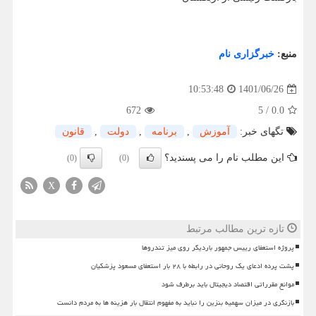
منبع:
خبرگزاری نام
1401/06/26
10:53:48
672
5
/
0.0
تگهای خبر:
آموزش
,
برنامه
,
دولت
,
قانون
این مطلب نام را می پسندید؟
(0)
(0)
X
تازه ترین مطالب مرتبط
پروژه استعفای رییس جمهور باردیگر روی میز تندروها
پشت پرده ادعای یک روحانی در رابطه با ۲۸ بار استعفای مسعود پزشکیان
موانع مقرراتی اقتصاد دیجیتال باید برطرف شود
بازنگری در میزان سهمیه بنزین را نباید به مفهوم انتقال بار هزینه ها به مردم دانست