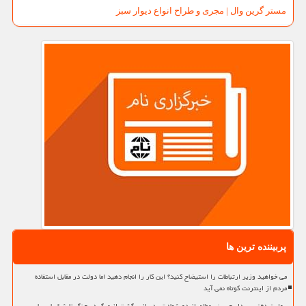
مستر گرین وال | مجری و طراح انواع دیوار سبز
پربیننده ترین ها
می خواهید وزیر ارتباطات را استیضاح کنید؟ این کار را انجام دهید اما دولت در مقابل استفاده
مردم از اینترنت کوتاه نمی آید