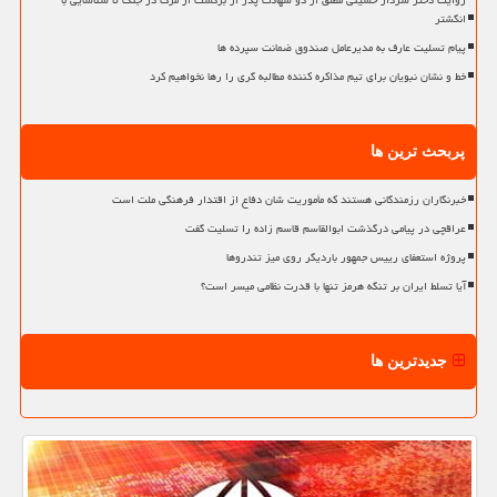
روایت دختر سردار حسینی مطلق از دو شهادت پدر از برگشت از مرگ در جنگ تا شناسایی با
انگشتر
پیام تسلیت عارف به مدیرعامل صندوق ضمانت سپرده ها
خط و نشان نبویان برای تیم مذاکره کننده مطالبه گری را رها نخواهیم کرد
پربحث ترین ها
خبرنگاران رزمندگانی هستند که مأموریت شان دفاع از اقتدار فرهنگی ملت است
عراقچی در پیامی درگذشت ابوالقاسم قاسم زاده را تسلیت گفت
پروژه استعفای رییس جمهور باردیگر روی میز تندروها
آیا تسلط ایران بر تنگه هرمز تنها با قدرت نظامی میسر است؟
جدیدترین ها