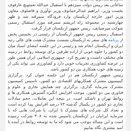
ساعاتی بعد رییس دولت سیزدهم با استقبال عبدالله نعمتویچ عارفوف
نخست وزیر، ابراهیم عبدالرحمانوف وزیر نوآوری و فاضلوف معاون
وزیر امور خارجه ازبکستان وارد فرودگاه سمرقند شد و ظهر
چهارشنبه در مجموعه راه ابریشم سمرقند مورد استقبال رسمی
شوکت میرضیایف، رییس جمهور ازبکستان قرار گرفت.
استقبال رسمی رییس جمهور ازبکستان از رئیسی در نخستین بخش
از
برنامه
های سفر به ازبکستان نشست مشترک هیئت های عالی رتبه
ایران و ازبکستان انجام شد و رئیسی در این جلسه امضای اسناد میان
دو کشور را جلوه خوبی از اراده طرفین برای توسعه روابط در زمینه
های مختلف دانست و تصریح کرد: جمهوری اسلامی ایران همین طور
در عرصه کشاورزی تجربیات خوبی دارد و کشاورزی می تواند یکی از
زمینه های خوب همکاری بین دو کشور باشد.
رییس جمهور ازبکستان هم در این جلسه عنوان کرد: برگزاری
کمیسیون مشترک همکاریهای اقتصادی دو کشور، تاسیس کمیسیون
مشترک سرمایه گذاری، برگزاری چند همایش تجاری و علوم و
فناوری بین دو کشور، موجب افزایش انگیزه گسترش همکاری ها و
روابط تهران و تاشکند است. در نتیجه این تعاملات، حجم مبادلات
تجاری دو کشور در یکسال گذشته ۷۳ درصد افزایش پیدا کرده است
و تعداد کل شرکت های مشترک با ایران، یا شرکت هایی که با
سرمایه ایرانیان در ازبکستان تاسیس شده به ۳۰۸ شرکت رسیده
است و این مساله موجب می شود که ما به توسعه روابط در آینده با
امید بیشتری نگاه نماییم.