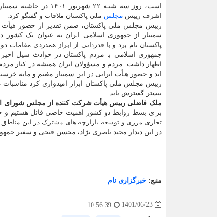
است، روز سه شنبه ۲۲ شهریور ۱۴۰۱ در 
اشرف رییس
مجلس
ملی پاکستان ملاقات و گفتگو کرد.
رییس مجلس ملی پاکستان، ضمن تقدیر از حضور هیأت ای
سمینار از جمهوری اسلامی ایران به عنوان یک کشور د
پاکستان نام برد و با قدردانی از ابراز همدردی مقامات دول
جمهوری اسلامی با مردم پاکستان در حوادث سیل اخیر 
اظهار داشت: مردم و مسؤولان ایران همیشه در کنار مردم 
اند و حضور هیأت ایرانی در این سمینار مغتنم و مایه خرس
رییس مجلس ملی پاکستان ابراز امیدواری کرد مناسبات د
بیشتر گسترش یابد.
ملک فاضلی رییس هیأت شرکت کننده از مجلس شورای ا
برای بسط روابط دو کشور اهمیت خاصی قائل هستیم و خوا
تجاری مرزی و توسعه بازارچه های مشترک در این مناطق 
در این دیدار مجید ناصری نژاد، محسن فتحی و سفیر جمهوری
منبع:
خبرگزاری نام
1401/06/23
10:56:39