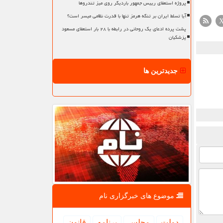
پروژه استعفای رییس جمهور باردیگر روی میز تندروها
آیا تسلط ایران بر تنگه هرمز تنها با قدرت نظامی میسر است؟
پشت پرده ادعای یک روحانی در رابطه با ۲۸ بار استعفای مسعود
پزشکیان
جدیدترین ها
موضوع های خبرگزاری نام
دولت
مجلس
برنامه
قانون