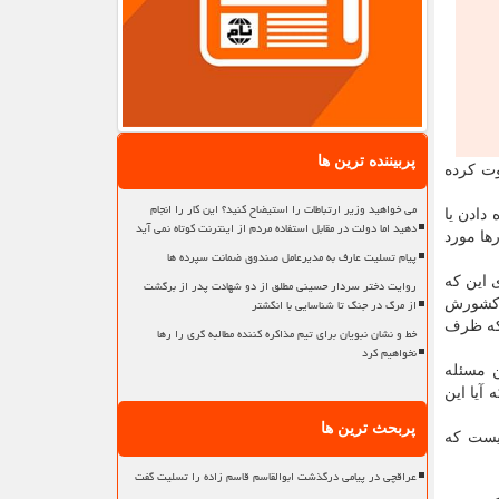
پربیننده ترین ها
وت کرده
می خواهید وزیر ارتباطات را استیضاح کنید؟ این کار را انجام
دادن یا
دهید اما دولت در مقابل استفاده مردم از اینترنت کوتاه نمی آید
رها مورد
پیام تسلیت عارف به مدیرعامل صندوق ضمانت سپرده ها
 این که
روایت دختر سردار حسینی مطلق از دو شهادت پدر از برگشت
از مرگ در جنگ تا شناسایی با انگشتر
ه کشورش
 که ظرف
خط و نشان نبویان برای تیم مذاکره کننده مطالبه گری را رها
نخواهیم کرد
ن مسئله
آیا این
پربحث ترین ها
یست که
عراقچی در پیامی درگذشت ابوالقاسم قاسم زاده را تسلیت گفت