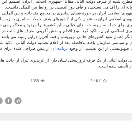
طرح شده از طرف دولت آلبانی مقابل جمهوری اسلامی ایران، تصمیم این 
یه ای را اقدامی نسنجیده و فاقد دور اندیشی در روابط بین المللی دانست.
هوری اسلامی ایران در حوزه فضای سایبری در مجامع چندجانبه و بین المللی در
مهوری اسلامی ایران به عنوان یکی از کشورهای هدف حملات سایبری به زیرس
زاری برای حمله به زیرساخت های حیاتی سایر کشورها را مردود و محکوم می ش
وری اسلامی ایران، تاکید کرد: نوع اقدام و نقش آفرینی طرف های ثالث در 
انگر اعمال نفوذ کشورهای حامی تروریسم و فتنه آفرین دراین زمینه می باشد.
ی و سیاسی سازمان یافته بلافاصله بعد از اعلام تصمیم دولت آلبانی، تاکید ش
ی صهیونیستی از این تصمیم، از وجود
برنامه
ای از پیش طراحی شده برای ف
دولت آلبانی از یک فرقه تروریستی نشان دار، از اثرپذیری تیرانا از جانب های
راز تأسف شده است.
1058
5
/
0.0
X