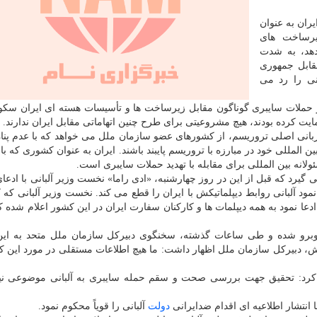
یران به عنوان
یرساخت های
هد، به شدت
قابل جمهوری
نی را رد می
اً در حملات سایبری گوناگون مقابل زیرساخت ها و تأسیسات هسته ای ایران سک
ایت کرده بودند، هیچ مشروعیتی برای طرح چنین اتهاماتی مقابل ایران ندارند.
قربانی اصلی تروریسم، از کشورهای عضو سازمان ملل می خواهد که با عدم پناه 
 المللی خود در مبارزه با تروریسم پایبند باشند. ایران به عنوان کشوری که با
ه بین المللی برای مقابله با تهدید حملات سایبری است.
یرد که قبل از این در روز چهارشنبه، «ادی راما» نخست وزیر آلبانی با ادعای
م نمود آلبانی روابط دیپلماتیکش با ایران را قطع می کند. نخست وزیر آلبانی ک
ا نمود به همه دیپلمات ها و کارکنان سفارت ایران در این کشور اعلام شده
 روبرو شده و طی ساعات گذشته، سخنگوی دبیرکل سازمان ملل متحد به ای
ش، دبیرکل سازمان ملل اظهار داشت: ما هیچ اطلاعات مستقلی در مورد این که 
ه کرد: تحقیق جهت بررسی صحت و سقم حمله سایبری به آلبانی موضوعی ن
انتشار اطلاعیه ای اقدام ضدایرانی
دولت
آلبانی را قویاً محکوم نمود.