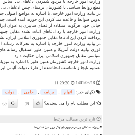
وزارت امور خارجه با مردود شمردن ادعاهای بی اساس م
قطع روابط سیاسی با کشورمان برمبنای چنین ادعاهای بی پا
در بیانیه وزارت امور خارجه، با اشاره به مواضع اصولی جم
تدوین ضوابط و قاعده مند کردن این حوزه، آمده است: ج
حیاتی خود، هرگونه استفاده از فضای سایبری به عنوان اب
وزارت امور خارجه با رد ادعاهای اثبات نشده مقابل جمه
پرداخته کردن این ادعاها مقابل جمهوری اسلامی ایران، نش
در بیانیه وزارت امور خارجه با اشاره به تحرکات رسانه ا
فوری بیانیه دولت آمریکا و همین طور استقبال رسانه ها
سیاسی مقابل جمهوری اسلامی ایران حکایت دارد.
وزارت امور خارجه کشورمان همین طور با اشاره به میزبانی 
تصمیم نابجا و نامناسب اتخاذشده از طرف دولت آلبانی اب
1401/06/18
11:29:20
تگهای خبر:
اتهام
,
برنامه
,
حامی
,
دولت
این مطلب نام را می پسندید؟
(0)
(0)
تازه ترین مطالب مرتبط
پروژه استعفای رییس جمهور باردیگر روی میز تندروها
پشت پرده ادعای یک روحانی در رابطه با ۲۸ بار استعفای مسعود پزشکیان