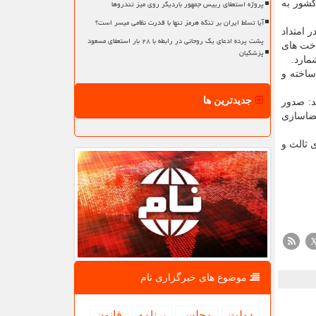
پروژه استعفای رییس جمهور باردیگر روی میز تندروها
کشور به
آیا تسلط ایران بر تنگه هرمز تنها با قدرت نظامی میسر است؟
 امتداد
پشت پرده ادعای یک روحانی در رابطه با ۲۸ بار استعفای مسعود
اخت های
پزشکیان
مارد.
ساخته و
جدیدترین ها
د: صدور
ضاسازی
 ثالث و
موضوع های خبرگزاری نام
دولت
مجلس
برنامه
قانون