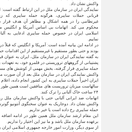
واکنش نشان داد.
نمایندگی ایران در سازمان ملل در این ارتباط گفته است: ا
قربانی حملات سایبری، هرگونه حمله سایبری که ز
غیرنظامی را در همه اشکال و مظاهر آن هدف قرار د
محکوم می کند. اتهامات بی اساس آمریکا و انگلیس م
اسلامی ایران در خصوص حمله سایبری ادعایی به آلبا
نماییم.
در ادامه این بیانیه آمده است: آمریکا و انگلیس که قبل
بودند و حتی بطور مستقیم یا غیرمستقیم از این اقدامات حم
به گفته نمایندگی ایران در سازمان ملل، ایران به عنوان 
پشتیبانی از گروههای تروریستی در قلمرو خود، به تعهدات بین
حمله سایبری قرار گرفته، بخش مهمی از کوشش های مسئولان
واکنش نمایندگی ایران در سازمان ملل بعد از آن صورت می گ
ایران اخیراً حملات سایبری به این کشور انجام داده، اعلا
سالهاست میزبان تروریست های منافقین است همین طور ادع
۲۴ ساعت خاک آلبانی را ترک کنند.
اتهامات ضد ایرانی آلبانی حتی با واکنش سازمان ملل
واکنش نشان داد. دوجاریک به عنوان سخنگوی آنتونیو گوتر
حمله سایبری رخ داده است یا خیر نداریم.
این مقام ارشد سازمان ملل همین طور در ادامه اضاف
برعهده سازمان ملل باشد و ما نیز این اختیار را نداریم.
از سوی دیگر، وزارت امور خارجه جمهوری اسلامی ایران با 