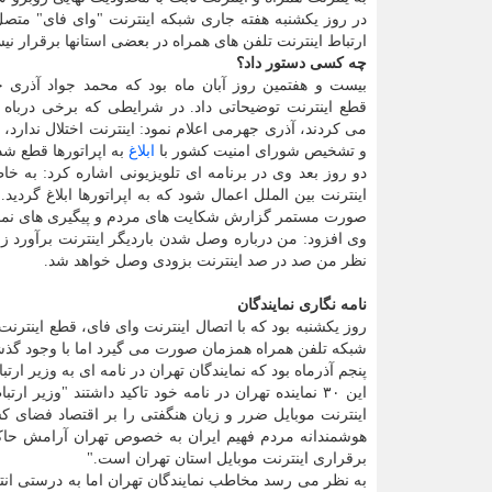
در روز یكشنبه هفته جاری شبكه اینترنت "وای فای" متصل
ارتباط اینترنت تلفن های همراه در بعضی استان‎ها برقرار نیست.
چه كسی دستور داد؟
بیست و هفتمین روز آبان ماه بود كه محمد جواد آذری ج
قطع اینترنت توضیحاتی داد. در شرایطی كه برخی درباه 
می كردند، آذری جهرمی اعلام نمود: اینترنت اختلال ندارد، 
و تشخیص شورای امنیت كشور با
ابلاغ
به اپراتورها قطع ش
دو روز بعد وی در برنامه ای تلویزیونی اشاره كرد: به 
اینترنت بین الملل اعمال شود كه به اپراتورها ابلاغ گردی
صورت مستمر گزارش شكایت های مردم و پیگیری های نما
وی افزود: من درباره وصل شدن باردیگر اینترنت برآورد ز
نظر من صد در صد اینترنت بزودی وصل خواهد شد.
نامه نگاری نمایندگان
روز یكشنبه بود كه با اتصال اینترنت وای فای، قطع اینترن
شبكه تلفن همراه همزمان صورت می گیرد اما با وجود گذش
پنجم آذرماه بود كه نمایندگان تهران در نامه ای به وزیر ا
این ۳۰ نماینده تهران در نامه خود تاكید داشتند "وز
اینترنت موبایل ضرر و زیان هنگفتی را بر اقتصاد فضا
هوشمندانه مردم فهیم ایران به خصوص تهران آرامش حاكم گ
برقراری اینترنت موبایل استان تهران است."
به نظر می رسد مخاطب نمایندگان تهران اما به درستی ان