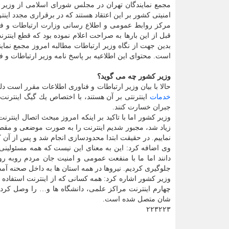
مجمع نمایندگان تهران در مجلس شورای اسلامی از وزیر ار
امنیتی كشور بر این اعتقاد هستند كه در برقراری مجدد اینت
مركز روابط عمومی و اطلاع رسانی وزارت ارتباطات و فن
قبل از این بارها به صراحت اعلام نموده بود كه قطع اینتر
بدین جهت از نگاه وزیر ارتباطات مطالبه امروز مجمع نما
است. محتوای این اطلاعیه بر پاسخ نامه وزیر ارتباطات و
وزیر كشور چه می گوید؟
حالا با بیان وزیر ارتباطات و فناوری اطلاعات مقرر است دل
خدمات
اینترنتی بر آن هستند، با اختصاص یك گیگ اینترنت
جبران خسارت كنند.
وزیر كشور اما با تاكید بر اینكه امروز مبحث اتصال اینت
زیاد شد، مجبور شدیم اینترنت را به صورت موضعی و مقطعی
نماییم. در حقیقت ابتدا محدودسازی انجام شد و پس از آن
وی اضافه كرد: این به معنای این نیست كه همه مسئولینی 
دانند اما ما با منفعت عمومی و امنیت جان مردم روبه رو ب
جلوگیری كردیم. نیروها در همه استان ها به داخل صحنه آ
وزیر كشور اشاره كرد: همه كسانی كه از اینترنت استفاده م
شان متصل شده است.
۲۲۳۲۲۳