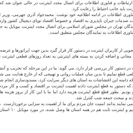
تباطات و فناوری اطلاعات برای اتصال مجدد اینترنت در حالی عنوان شد كه 
رنت باید جانب احتیاط را رعایت كرد.
اوری اطلاعات در ادامه اطلاعیه خود نوشت: محمدجواد آذری جهرمی، وزیر ا
نت صدمات جبران ناپذیری به اقتصاد و خصوصاً اقتصاد نوپای دیجیتال كشور وارد 
یندگان تهران در مجلس شورای اسلامی برای اتصال مجدد اینترنت موبایل به جا
 فناوری اطلاعات به نمایندگان مجلس منطبق است.
جویی از كاربران اینترنت در دستور كار قرار گیرد بدین جهت اپراتورها و عرضه 
 مجانی و اضافه كردن به بسته های اینترنتی به تعداد روزهای قطعی اینترنت 
رنت در دستور كار بررسی قرار دارد، می گوید: ما در این مرحله كه تخریب و آ
 قطع نماییم تا بدین سان عملیات روانی و تهییجی كه از خارج هدایت می شد
 كه دامنه این اغتشاشات به استان های دیگر سرایت كرد، مسدودسازی انجام شد
كه دستور به قطع اینترنت دادند اهمیت اینترنت بر اقتصاد و كسب و كار مردم
ودیم. بطور قطع قطع اینترنت هزینه دارد اما ما با این كار از بروز هزینه ها
مدند و مبحث جمعه شب كنترل شد.
ی نمایند بدانند امنیت جان مردم برای ما از اهمیت به سزایی برخوردارست. ما
چهارم اینترنت مراكز علمی، دانشگاه ها و… را وصل كردیم و 