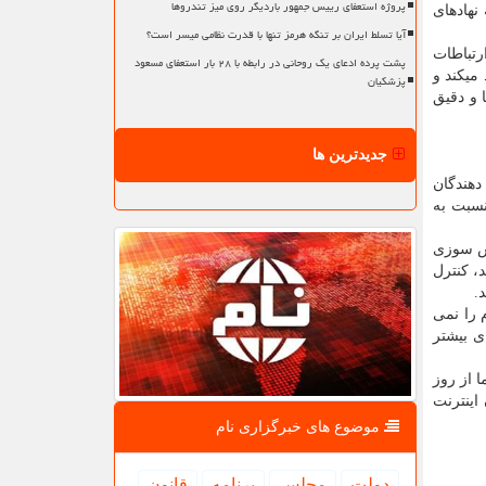
پروژه استعفای رییس جمهور باردیگر روی میز تندروها
نهادهای
آیا تسلط ایران بر تنگه هرمز تنها با قدرت نظامی میسر است؟
رتباطات
پشت پرده ادعای یک روحانی در رابطه با ۲۸ بار استعفای مسعود
میكند و
پزشکیان
 و دقیق
جدیدترین ها
دهندگان
نسبت به
تش سوزی
، كنترل
.
 را نمی
ی بیشتر
 از روز
اینترنت ثابت هم در همه استان ها وصل شده، در مورد موبایل ۱۰ استان اینترنت
موضوع های خبرگزاری نام
دولت
مجلس
برنامه
قانون