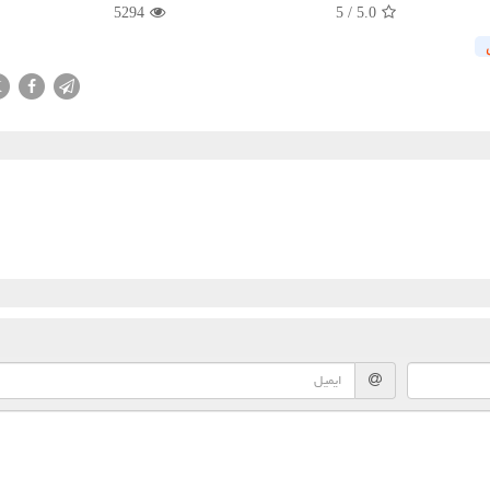
5294
5
/
5.0
X