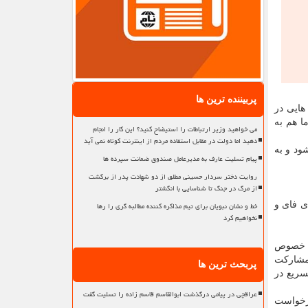
پربیننده ترین ها
هایی در
ا هم به
می خواهید وزیر ارتباطات را استیضاح کنید؟ این کار را انجام
دهید اما دولت در مقابل استفاده مردم از اینترنت کوتاه نمی آید
ود و به
پیام تسلیت عارف به مدیرعامل صندوق ضمانت سپرده ها
روایت دختر سردار حسینی مطلق از دو شهادت پدر از برگشت
از مرگ در جنگ تا شناسایی با انگشتر
خط و نشان نبویان برای تیم مذاکره کننده مطالبه گری را رها
ی فای و
نخواهیم کرد
 به خصوص
 مشاركت
پربحث ترین ها
سریع در
عراقچی در پیامی درگذشت ابوالقاسم قاسم زاده را تسلیت گفت
درخواست