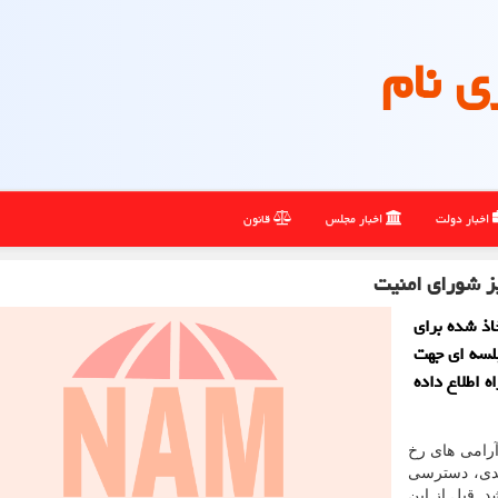
ی نام
اخبار دولت
اخبار مجلس
قانون
یز شورای امنیت
وز از تصمیم اتخاذ شده برای
جلسه ای جهت
 اطلاع داده
اآرامی های رخ
ندی، دسترسی
د. قبل از این