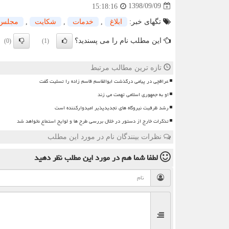
1398/09/09
15:18:16
تگهای خبر:
ابلاغ
,
خدمات
,
شكایت
,
مجلس
این مطلب نام را می پسندید؟
(0)
(1)
تازه ترین مطالب مرتبط
عراقچی در پیامی درگذشت ابوالقاسم قاسم زاده را تسلیت گفت
او به جمهوری اسلامی تهمت می زند
رشد ظرفیت نیروگاه های تجدیدپذیر امیدوارکننده است
تذکرات خارج از دستور در خلال بررسی طرح ها و لوایح استماع نخواهد شد
نظرات بینندگان نام در مورد این مطلب
لطفا شما هم
در مورد این مطلب
نظر دهید