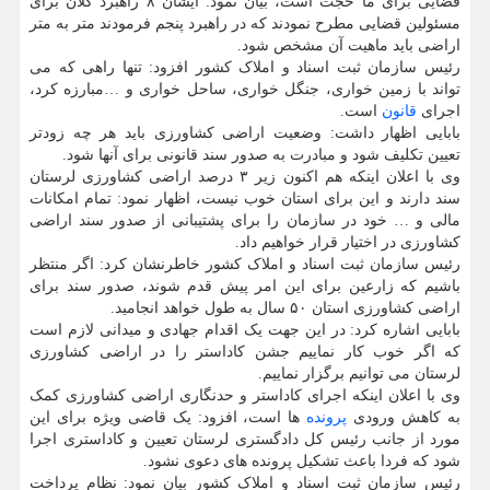
قضایی برای ما حجت است، بیان نمود: ایشان ۸ راهبرد کلان برای
مسئولین قضایی مطرح نمودند که در راهبرد پنجم فرمودند متر به متر
اراضی باید ماهیت آن مشخص شود.
رئیس سازمان ثبت اسناد و املاک کشور افزود: تنها راهی که می
تواند با زمین خواری، جنگل خواری، ساحل خواری و …مبارزه کرد،
اجرای
قانون
است.
بابایی اظهار داشت: وضعیت اراضی کشاورزی باید هر چه زودتر
تعیین تکلیف شود و مبادرت به صدور سند قانونی برای آنها شود.
وی با اعلان اینکه هم اکنون زیر ۳ درصد اراضی کشاورزی لرستان
سند دارند و این برای استان خوب نیست، اظهار نمود: تمام امکانات
مالی و … خود در سازمان را برای پشتیبانی از صدور سند اراضی
کشاورزی در اختیار قرار خواهیم داد.
رئیس سازمان ثبت اسناد و املاک کشور خاطرنشان کرد: اگر منتظر
باشیم که زارعین برای این امر پیش قدم شوند، صدور سند برای
اراضی کشاورزی استان ۵۰ سال به طول خواهد انجامید.
بابایی اشاره کرد: در این جهت یک اقدام جهادی و میدانی لازم است
که اگر خوب کار نماییم جشن کاداستر را در اراضی کشاورزی
لرستان می توانیم برگزار نماییم.
وی با اعلان اینکه اجرای کاداستر و حدنگاری اراضی کشاورزی کمک
به کاهش ورودی
پرونده
ها است، افزود: یک قاضی ویژه برای این
مورد از جانب رئیس کل دادگستری لرستان تعیین و کاداستری اجرا
شود که فردا باعث تشکیل پرونده های دعوی نشود.
رئیس سازمان ثبت اسناد و املاک کشور بیان نمود: نظام پرداخت