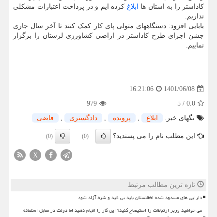
کاداستر را به استان ها
ابلاغ
کرده ایم و در پرداخت اعتبارات مشکلی
نداریم.
بابایی افزود: دستگاههای متولی پای کار کمک کنند تا آخر سال جاری
جشن اجرای طرح کاداستر در اراضی کشاورزی لرستان را برگزار
نماییم.
1401/06/08
16:21:06
979
5
/
0.0
تگهای خبر:
ابلاغ
,
پرونده
,
دادگستری
,
قاضی
این مطلب نام را می پسندید؟
(0)
(0)
X
تازه ترین مطالب مرتبط
دارایی های مسدود شده افغانستان باید بی قید و شرط آزاد شود
می خواهید وزیر ارتباطات را استیضاح کنید؟ این کار را انجام دهید اما دولت در مقابل استفاده