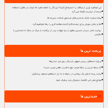
می خواهید وزیر ارتباطات را استیضاح کنید؟ این کار را انجام دهید اما دولت در مقابل استفاده
مردم از اینترنت کوتاه نمی آید
پیام تسلیت عارف به مدیرعامل صندوق ضمانت سپرده ها
خط و نشان نبویان برای تیم مذاکره کننده مطالبه گری را رها نخواهیم کرد
روایت دختر سردار حسینی مطلق از دو شهادت پدر از برگشت از مرگ در جنگ تا شناسایی با
انگشتر
پربحث ترین ها
پروژه استعفای رییس جمهور باردیگر روی میز تندروها
آیا تسلط ایران بر تنگه هرمز تنها با قدرت نظامی میسر است؟
پشت پرده ادعای یک روحانی در رابطه با ۲۸ بار استعفای مسعود پزشکیان
موانع مقرراتی اقتصاد دیجیتال باید برطرف شود
جدیدترین ها