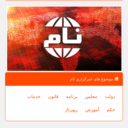
موضوع های خبرگزاری نام
دولت
مجلس
برنامه
قانون
خدمات
حكم
آموزش
رپورتاژ