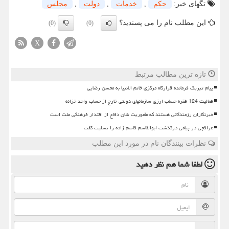
تگهای خبر:
حكم
,
خدمات
,
دولت
,
مجلس
این مطلب نام را می پسندید؟
(0)
(0)
X
تازه ترین مطالب مرتبط
پیام تبریک فرمانده قرارگاه مرکزی خاتم الانبیا به محسن رضایی
فعالیت 124 فقره حساب ارزی سازمانهای دولتی خارج از حساب واحد خزانه
خبرنگاران رزمندگانی هستند که مأموریت شان دفاع از اقتدار فرهنگی ملت است
عراقچی در پیامی درگذشت ابوالقاسم قاسم زاده را تسلیت گفت
نظرات بینندگان نام در مورد این مطلب
لطفا شما هم
نظر دهید