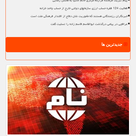
پیام تبریک فرمانده قرارگاه مرکزی خاتم الانبیا به محسن رضایی
فعالیت 124 فقره حساب ارزی سازمانهای دولتی خارج از حساب واحد خزانه
خبرنگاران رزمندگانی هستند که مأموریت شان دفاع از اقتدار فرهنگی ملت است
عراقچی در پیامی درگذشت ابوالقاسم قاسم زاده را تسلیت گفت
جدیدترین ها