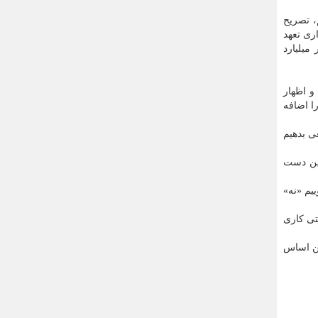
، تصریح
ری تعهد
میلیارد
و اظهار
ا اضافه
ی بدهیم
یین دست
یم «نه»
تی کاری
ین اساس