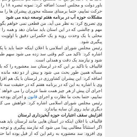
باور 
حرکت نماییم، حتما برمبنای مسئله محوری پیشران ها را 
مشکلات حوزه آب در برنامه هفتم توسعه دیده می شود
وی تصریح کرد: به نظر می آید، من قطعی نمی خواهم بگو
مهم و چالشی که در این استان باید سامان دهد و همه ر
محلی با یک وحدت رویه و یک حکمرانی دقیق با اولویت
پیگیری شود.
رئیس مجلس شورای اسلامی با اعلان اینکه حتما باید ب
اشاره کرد: تاکید می کنم وقتی سد زده می شود سهم طبیع
شود و نیازمند یک دقت و همدلی است.
مساله همین طور بحث می شود و بیش از دو دهه مانده ا
اضافه کرد: این پیشران کشاورزی در لرستان با یک هم افز
اجرای آن پیش از هر چیز همت شما عزیزان را می خواهد که
نماییم، حتما بحث ما نظارت و اجرای
قانون
و اجرای بودجه
رئیس مجلس شورای اسلامی اشاره کرد: خواهش می کنم
دیگری نباید روی آن سایه بیاندازد.
افزایش سقف اعتبارات حوزه آبخیزداری لرستان
قالیباف با اعلان اینکه در استان هایی مانند لرستان باید هم
اگر استثنائاً مطالبی پیدا می شود که نیازمند پیگیری و تو
وی افزود: سد معشوره به رغم این که از قبل بوده اما حت