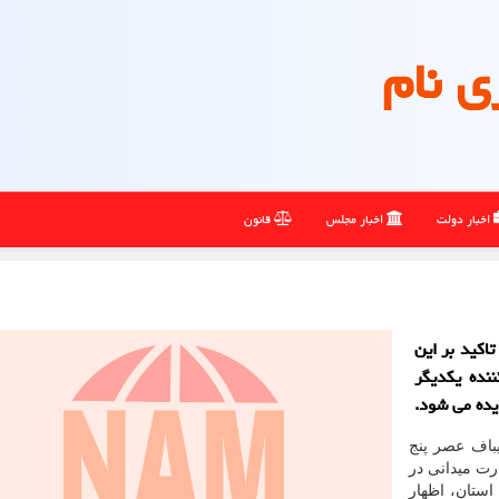
ی نام
اخبار دولت
اخبار مجلس
قانون
اکید بر این
نده یکدیگر
یده می شود.
یباف عصر پنج
رت میدانی در
استان، اظهار