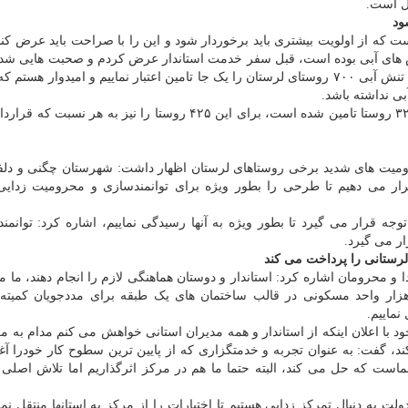
ل است.
ت که از اولویت بیشتری باید برخوردار شود و این را با صراحت باید عرض کنم
روستای دیگر را هم اضافه نماییم که در مجموع مسئله رفع تنش آبی ۷۰۰ روستای لرستان را یک جا تامین اعتبار نماییم و امیدوار
بی نداشته باشد.
وی اشاره کرد: همه اعتبارات مورد نیاز رفع تنش آبی آن ۳۲۵ روستا تامین شده است، برای این ۴۲۵ روستا را نیز به ه
یت های شدید برخی روستاهای لرستان اظهار داشت: شهرستان چگنی و دلفا
رار می دهیم تا طرحی را بطور ویژه برای توانمندسازی و محرومیت زدایی
توجه قرار می گیرد تا بطور ویژه به آنها رسیدگی نماییم، اشاره کرد: توانمن
ار می گیرد.
 محرومان اشاره کرد: استاندار و دوستان هماهنگی لازم را انجام دهند، ما م
د در صورت تامین زمین در استان، اعتبار ساخت ۵ هزار واحد مسکونی در قالب ساختمان های یک طبقه برای مددجویان کم
نماییم.
 اعلان اینکه از استاندار و همه مدیران استانی خواهش می کنم مدام به مر
ند، گفت: به عنوان تجربه و خدمتگزاری که از پایین ترین سطوح کار خودرا آغا
است که حل می کند، البته حتما ما هم در مرکز اثرگذاریم اما تلاش اصلی 
ت به دنبال تمرکز زدایی هستیم تا اختیارات را از مرکز به استانها منتقل نمای