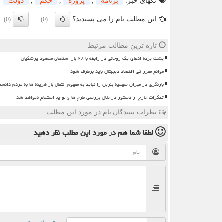
تگهای خبر:
برنامه
,
پروژه
,
حكم
,
دولت
این مطلب نام را می پسندید؟
(0)
(0)
تازه ترین مطالب مرتبط
پشت پرده ادعای یک روحانی در رابطه با ۲۸ بار استعفای مسعود پزشکیان
موانع مقرراتی اقتصاد دیجیتال باید برطرف شود
بازنگری در میزان سهمیه بنزین را نباید به مفهوم انتقال بار هزینه ها به مردم دانس
تذکرات خارج از دستور در خلال بررسی طرح ها و لوایح استماع نخواهد شد
نظرات بینندگان نام در مورد این مطلب
لطفا شما هم
در مورد این مطلب
نظر دهید