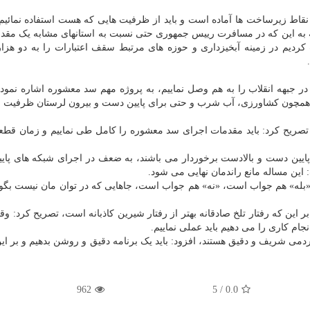
نقاط زیرساخت ها آماده است و باید از ظرفیت هایی که هست استفاده نمائیم
ه به این که در مسافرت رییس جمهوری حتی نسبت به استانهای مشابه یک مقدا
دیم در زمینه آبخیزداری و حوزه های مرتبط سقف اعتبارات را به دو هزار 
 در جبهه انقلاب را به هم وصل نماییم، به پروژه مهم سد معشوره اشاره نمود 
مچون کشاورزی، آب شرب و حتی برای پایین دست و بیرون لرستان ظرفیت ر
، تصریح کرد: باید مقدمات اجرای سد معشوره را کامل طی نماییم و زمان قطع
 پایین دست و بالادست برخوردار می باشند، به ضعف در اجرای شبکه های پا
ین مساله مانع راندمان نهایی می شود.
ود: «بله» هم جواب است، «نه» هم جواب است، جاهایی که در توان مان نیست بگوی
 این که رفتار تلخ صادقانه بهتر از رفتار شیرین کاذبانه است، تصریح کرد: وق
نجام کاری را می دهیم باید عملی نماییم.
می شریف و دقیق هستند، افزود: باید یک برنامه دقیق و روشن بدهیم و بر ا
962
5
/
0.0