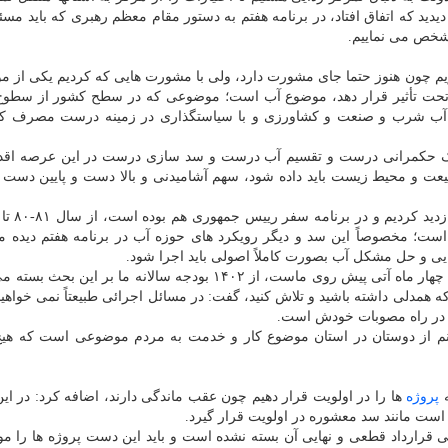
دولت و مجلس است؛ اضافه کرد: نمونه تبصره ۱۸ را دیدید که اتفاق افتاد، در برنامه هفتم به دستور مقام معظم رهبری که بای
مشخص می نماییم.
یم چون هنوز حتما جای مشورت دارد، ولی با مشورت هایی که کردیم یکی از 
ا تحت تأثیر قرار دهد، موضوع آب است؛ موضوعی که در سطح کشور از سطوح
 آب شرب و صنعت و کشاورزی و با سیاستگذاری در زمینه درست مصرف کرد
ا یک حکمرانی درست و تقسیم آب درست و سد سازی درست در این عرصه اقدا
ت و محیط زیست باید داده شود، سهم آشامیدنی و بالا دست و پایین دست با
قالیباف با تاکید بر این که در 
ست؛ مخصوصاً این سد و دیگر رویکرد های حوزه آب در برنامه هفتم دیده 
ایی و حل مشکل آب بصورت کاملاً اصولی باید اجرا شود.
وی با اشاره به این که در برنامه هفتم که در حقیقت سه تا چهار ماه آتی پیش روی ماست، از ۱۴۰۲ بودجه سالانه ما 
 همدلی داشته باشید و تلاش کنید، گفت: در مسائل اجرائی طبیعتاً نمی خواهی
 در راه مصوبات خودش است.
 از دوستان در استان موضوع کار و خدمت به مردم موضوعی است که هیچ
ه
پروژه
ها را در اولویت قرار دهیم چون عقب ماندگی دارند، اضافه کرد: در این 
جه است مانند سد معشوره در اولویت قرار گیرد.
ی قرارداد قطعی و نهایی آن بسته نشده است و باید این دست پروژه ها را مو