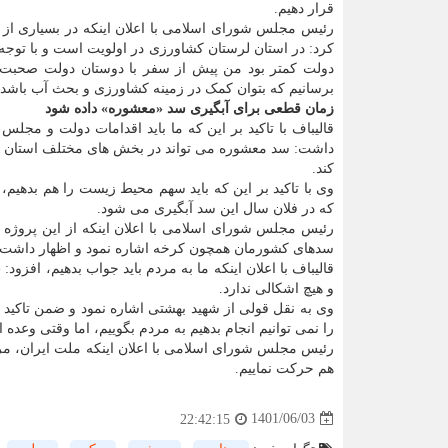
قرار دهیم.
رئیس مجلس شورای اسلامی با اعلان اینکه در بسیاری از 
کرد: در استان لرستان کشاورزی در اولویت است و با توج
دولت کمتر بود من پیش از سفر با دوستان دولت صحبت کر
برسانیم که بتوان کمک در زمینه کشاورزی و بحث آب باشد.
زمان قطعی برای آبگیری سد «معشوره» داده شود
قالیباف با تاکید بر این که ما باید اقدامات دولت و مجلس
داشت: سد معشوره می تواند در بخش های مختلف استان ه
کند.
وی با تاکید بر این که باید سهم محیط زیست را هم بدهیم
که در فلان سال این سد آبگیری می شود.
رئیس مجلس شورای اسلامی با اعلان اینکه از این پروژه
سدهای کشورمان همچون کرخه اشاره نمود و اظهار داشت: ا
قالیباف با اعلان اینکه ما به مردم باید جواب بدهیم، افز
و هیچ اشکالی ندارد.
وی به نقل قولی از شهید بهشتی اشاره نمود و ضمن تاکید بر
را نمی توانیم انجام بدهیم به مردم بگوییم، اما وقتی وعده ا
رئیس مجلس شورای اسلامی با اعلان اینکه ملت ایران، مرد
هم حرکت نماییم.
1401/06/03
22:42:15