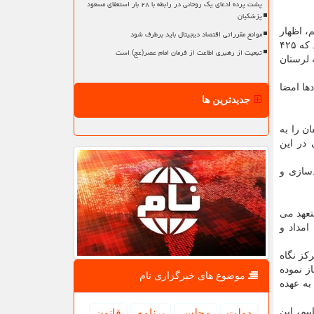
پشت پرده ادعای یک روحانی در رابطه با ۲۸ بار استعفای مسعود
پزشکیان
، اظهار
موانع مقرراتی اقتصاد دیجیتال باید برطرف شود
داشت: تا الان ۳۲۵ روستای لرستان در برنامه کار رفع تنش های آبی بوده است، قبل سفر خدمت استاندار عرض کردم و صحبت هایی شد که ۴۲۵
تبعیت از رهبری اطاعت از فرمان امام عصر(عج) است
 هستم که لرستان
ر نسبت که قراردادها امضا
جدیدترین ها
ن را به
 در این
دسازی و
تعهد می
یته امداد و
کز نگاه
ز نموده
موضوع های خبرگزاری نام
به عهده
یم، این
دولت
مجلس
برنامه
قانون