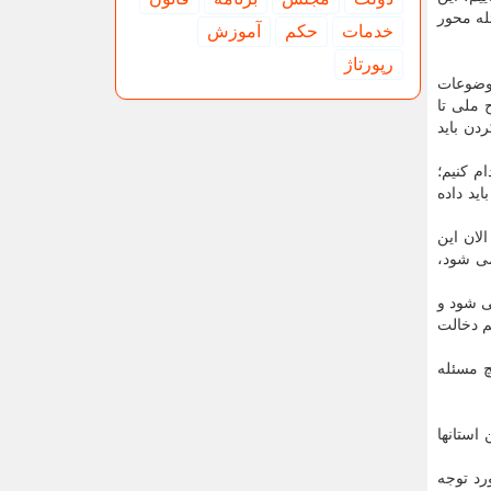
د مسئله محور
خدمات
حكم
آموزش
رپورتاژ
موضوعات
 ملی تا
ن باید
م کنیم؛
ید داده
لرستان سد معشوره را که بازدید کردیم و در برنامه سفر رییس جمهوری هم بوده است، از سال ۸۱-۸۰ تا الان این
می شود،
بر این بحث بسته می شود و
م دخالت
 مسئله
استانها
رد توجه