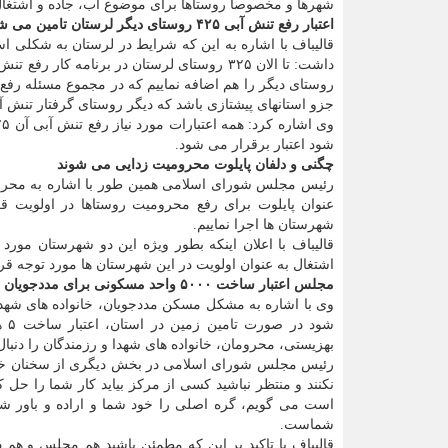
شهرها و مخصوصاً روستاها برای موضوع آب، جاده و اشتغا
اعتبار رفع تنش آبی ۴۲۵ روستای دیگر لرستان تامین می شود
قالیباف با اشاره به این که شرایط در لرستان به شکلی اس
جزو استانهای پیشتازی باشد که دیگر روستای گرفتار تنش آ
شود اعتبار برقرار می شود.
چگنی و دلفان پایلوت محرومیت زدایی می شوند
رئیس مجلس شورای اسلامی همین طور با اشاره به محروم
عنوان پایلوت برای رفع محرومیت روستاها در اولویت ق
شهرستان ها اجرا نماییم.
قالیباف با اعلان اینکه بطور ویژه این دو شهرستان مورد 
اشتغال به عنوان اولویت در این شهرستان ها مورد توجه قر
مجلس اعتبار ساخت ۵۰۰۰ واحد مسکونی برای مددجویان لرستانی را پرداخت می کند
وی با اشاره به مشکل مسکن مددجویان، خانواده های شهدا و
شو
بهزیستی، محرومان، خانواده های شهدا و رزمندگان را دنبال 
رئیس مجلس شورای اسلامی در بخش دیگری از سخنان خود با
نکنند و منتظر نباشید کسی از مرکز بیاید کار شما را حل ک
است می گویم، گره اصلی را خود شما و اراده و باور شم
شماست.
قالیباف با تاکید بر این که مطمئن باشید هم مجلس و هم دول