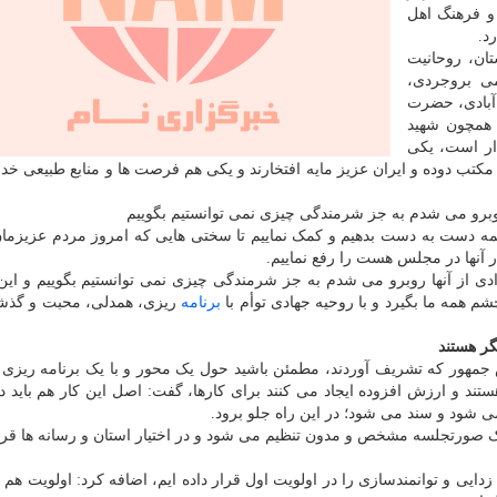
و فرهنگ اهل
د.
ان، روحانیت
ی بروجردی،
آبادی، حضرت
 همچون شهید
ار است، یکی
مکتب دوده و ایران عزیز مایه افتخارند و یکی هم فرصت ها و منابع طبیعی خدا
ا روبرو می شدم به جز شرمندگی چیزی نمی توانستیم بگوییم
ه دست به دست بدهیم و کمک نماییم تا سختی هایی که امروز مردم عزیزمان
ر آنها در مجلس هست را رفع نماییم.
عدادی از آنها روبرو می شدم به جز شرمندگی چیزی نمی توانستیم بگوییم و ای
م همه ما بگیرد و با روحیه جهادی توأم با
برنامه
ریزی، همدلی، محبت و گذش
ر هستند
یس جمهور که تشریف آوردند، مطمئن باشید حول یک محور و با یک برنامه ری
ند و ارزش افزوده ایجاد می کنند برای کارها، گفت: اصل این کار هم باید در
 شود و سند می شود؛ در این راه جلو برود.
ک صورتجلسه مشخص و مدون تنظیم می شود و در اختیار استان و رسانه ها قرا
یی و توانمندسازی را در اولویت اول قرار داده ایم، اضافه کرد: اولویت هم ب