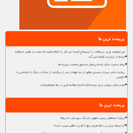
پربیننده ترین ها
می خواهید وزیر ارتباطات را استیضاح کنید؟ این کار را انجام دهید اما دولت در مقابل استفاده
مردم از اینترنت کوتاه نمی آید
پیام تسلیت عارف به مدیرعامل صندوق ضمانت سپرده ها
روایت دختر سردار حسینی مطلق از دو شهادت پدر از برگشت از مرگ در جنگ تا شناسایی با
انگشتر
خط و نشان نبویان برای تیم مذاکره کننده مطالبه گری را رها نخواهیم کرد
پربحث ترین ها
پروژه استعفای رییس جمهور باردیگر روی میز تندروها
آیا تسلط ایران بر تنگه هرمز تنها با قدرت نظامی میسر است؟