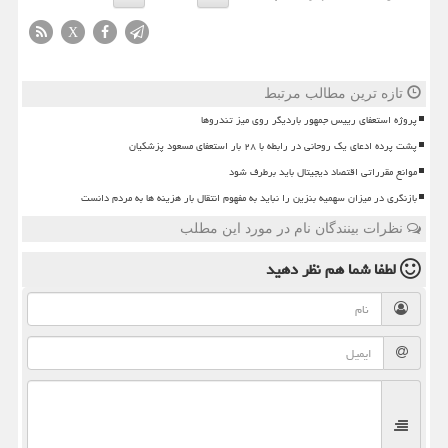
X
تازه ترین مطالب مرتبط
پروژه استعفای رییس جمهور باردیگر روی میز تندروها
پشت پرده ادعای یک روحانی در رابطه با ۲۸ بار استعفای مسعود پزشکیان
موانع مقرراتی اقتصاد دیجیتال باید برطرف شود
بازنگری در میزان سهمیه بنزین را نباید به مفهوم انتقال بار هزینه ها به مردم دانست
نظرات بینندگان نام در مورد این مطلب
لطفا شما هم
نظر دهید