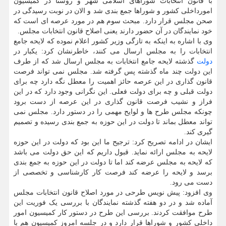
با قانون انتخابات شوراهای اسلامی شهر و روستا در کمیسیون
امورداخلی کشور و شوراها جمع بندی شد و الان در نوبت رسیدگی در
صحن مجلس قرار دارد. مبحث سوم هم در مورد عرصه ای است که
خود نمایندگان در آن حضور دارند یعنی اصلاح قانون انتخابات مجلس.
وی با اشاره به اینکه به تازگی وزیر کشور اعلام نموده که لایحه جامع
انتخابات را به مجلس ارسال می کنند، خاطرنشان کرد: یکبار در
دولت
گذشته لایحه جامع انتخابات به مجلس ارسال شد که از طرف
این دولت چند ماه گذشته پس گرفته شد. مجلس نمی تواند فرصت
قانون گذاری در این عرصه حائز اهمیت را معطل نگه دارد چه برای
دولت قبلی و چه برای دولت فعلی. این نگرانی وجود دارد که در این
فراز و نشیب فرصت قانون گذاری در این عرصه از دست برود
چونکه مجلس طرح ها و لوایح مهمی را در دستور دارد. مجلس نمی
تواند معطل بماند تا دولت در این حوزه به جمع بندی رسیده و تصمیم
گیری کند.
ایشان در ادامه تصریح کرد: ترجیح ما این بود که دولت در این حوزه
لایحه به مجلس ارائه نماید. قبول داریم که این حق دولت می باشد
که لایحه به مجلس عرضه کند اما تا دولت در این حوزه به جمع بندی
برسد و لایحه را عرضه کند فرصت کار کارشناسی و تخصصی از
دست می رود.
وی افزود: پیش نویس طرحی در مورد اصلاح قانون انتخابات مجلس
آماده شد و در دو هفته گذشته نمایندگان با بررسی یک فوریت این
طرح موافقت کردند. بررسی این طرح در دستور کار کمیسیون امور
داخلی کشور و شوراها قرار دارد و در جلسه امروز کمیسیون هم با