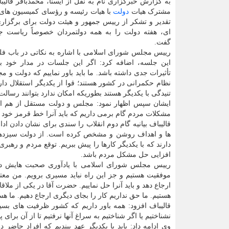
به گزارش خبرگزاری نام به نقل از ایسنا، محمدباقر قال
مشترک هیات
دولت
با هیات رئیسه و رؤسای کمیسیون های
تقدیر و تشکر از رییس جمهور و هیئت دولت برای برگزار
ای، هفته دولت را به همه دولتمردان خصوصاً ریاست ج
گفت.
رییس مجلس شورای اسلامی با اشاره به نکاتی در باب فل
این جلسه، اضافه کرد: اگر این جلسات در مدار خود بیف
تأثیرات جدی داشته باشد. ما باید باور نماییم که دولت و 
نظام حکمرانی در کشور هستند؛ قوا از یکدیگر استقلال دا
تنیدگی با یکدیگر هستند بطوریکه امکان ندارد بتوانند رسال
ایشان سپس اظهار نمود: مجلس و دولت مستقل از هم اما 
مشکلات مردم گام برمی داریم که باید آنرا خط قرمز خود بد
قالیباف بیانیه گام دوم انقلاب را سندی برای نشان دادن اد
ها و اهداف روشن و مشخص کرده است. از دولت سیزدهم و 
دارند که با یکدیگر کارها را پیش ببریم. توقع مردم و رهبر
افزایی حل مشکل مردم باشد.
رییس مجلس شورای اسلامی با یادآوری صحبت هایش در 
موفقیت هستیم و جز این راه نباید مسیری برویم. من مع
ارجاع دهد و باید آنرا حل نماییم. حضرت آقا در یکی از ملاق
هستیم. ما حق نداریم کار را بجای دیگری ارجاع دهیم. ما هس
قالیباف افزود: همه باور داریم که کشور ظرفیت های بسیاری
نشناختیم یا اگر شناختیم به سراغ آنها نرفتیم تا از آن برای 
وی ادامه داد: باید با یکدیگر عهد ببندیم که افراد حاض