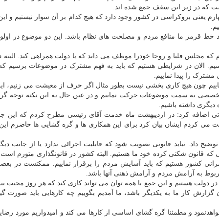
ست که در زیر این سقف جمع شده اند.
هارم یعنی بروکراسی در کشور وجود دارد که هیچ کدام بر آن سوار نیستیم و ای
م.
 باید خط قرمز ما منافع مردم و مصلحت های نظام باشد. این دو موضوع در اولو
که مجلس قلبا و روحا خودرا موظف می داند که با دولت همراهی کند. البته 
م. الان در شرایطی هستیم که باید به فهم مشترک در موضوعات برسیم که
شترک را پیدا نماییم.
ماییم چون هیچ کاری بخشی نیست بطور مثال اگر حرف از معیشت می زنیم، ای
ن تخصصی به سمت موضوعات حرکت نماییم و در عین حال به این نکته توجه گرد
 دیگری داشته باشیم.
اتی اضافه کرد: در اردیبهشت ماه خدمت آقای رئیسی مطرح کردم که این ج
بت می کردم ایشان بیان کرد برای این همکاری ها و گره گشایی ها حاضرم ای
، توضیح داد: نباید قانونی تصویب شود که قابلیت اجرائی ندارد یا از جانب دیگ
که قانون شکنی کرده خود ما هستیم. البته کشور در قانونگذاری متورم است 
رانی کشور هستیم که باید آسایش مردم را برقرار نماییم. ممکنست در بعض
ربوط به آرامش مردم و آرامش ذهنی آنها باشد.
ولت هستیم و این جمع با همه توان می تواند کاری کند که هر روز محبت بین
زارش کار ما به یکدیگر باشد، ما آمدیم بگوییم چه کارهایی باید صورت گی
واهدنمود و مطمئنا گره گشای اساسی از کارها می کند و امیدواریم مورد رضا