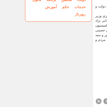
دولت و
خدمات
حكم
آموزش
رپورتاژ
زی وزیر
تی نژاد
کمیسیون
 حسینی
ر و سید
 مردم و