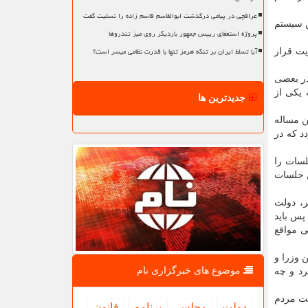
عراقچی در پیامی درگذشت ابوالقاسم قاسم زاده را تسلیت گفت
ن سیستم
پروژه استعفای رییس جمهور باردیگر روی میز تندروها
آیا تسلط ایران بر تنگه هرمز تنها با قدرت نظامی میسر است؟
یت قرار
در بعضی
 یکی از
جدیدترین ها
ن مساله
د که در
لسات را
ن جلسات
ر، دولت
پس باید
ی مواقع
 وزرا و
موضوع های خبرگزاری نام
رد و چه
یت مردم
دولت
مجلس
برنامه
قانون