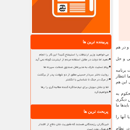
پربیننده ترین ها
و در هم
می خواهید وزیر ارتباطات را استیضاح کنید؟ این کار را انجام
دهید اما دولت در مقابل استفاده مردم از اینترنت کوتاه نمی آید
می و حل
پیام تسلیت عارف به مدیرعامل صندوق ضمانت سپرده ها
ت برنامه
روایت دختر سردار حسینی مطلق از دو شهادت پدر از برگشت
 انتظار
از مرگ در جنگ تا شناسایی با انگشتر
 این هم
خط و نشان نبویان برای تیم مذاکره کننده مطالبه گری را رها
نخواهیم کرد
کوم به
ص دیگری
ایدها ما
پربحث ترین ها
آنها را
خبرنگاران رزمندگانی هستند که مأموریت شان دفاع از اقتدار
فرهنگی ملت است
در نظام