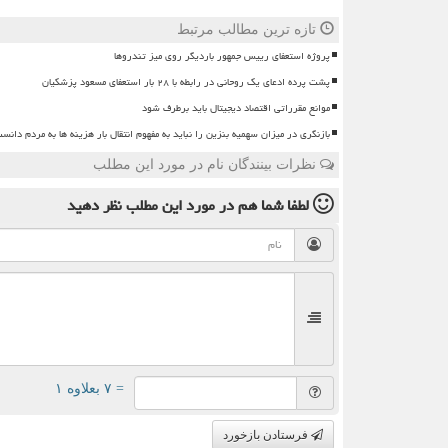
تازه ترین مطالب مرتبط
پروژه استعفای رییس جمهور باردیگر روی میز تندروها
پشت پرده ادعای یک روحانی در رابطه با ۲۸ بار استعفای مسعود پزشکیان
موانع مقرراتی اقتصاد دیجیتال باید برطرف شود
بازنگری در میزان سهمیه بنزین را نباید به مفهوم انتقال بار هزینه ها به مردم دانس
نظرات بینندگان نام در مورد این مطلب
لطفا شما هم
در مورد این مطلب
نظر دهید
= ۷ بعلاوه ۱
فرستادن بازخورد