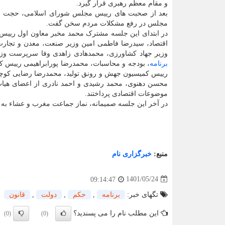
و مقام معظم رهبری قرار گیرد.
بعد از صحبت های رییس مجلس شورای اسلامی، حجت الا
مجلس در رفع مشکلات مردم سخن گفت.
در ابتدای این جلسه مشترک محمد مخبر معاون اول رییس 
اقتصاد، سیدرضا فاطمی امین وزیر صنعت، معدن و تجارت،
وزیر جهاد کشاورزی، محمدهادی زاهدی وفا سرپرست وزار
برنامه
، بودجه و محاسبات، محمدرضا پورابراهیمی رییس
رییس کمیسیون جهش و رونق تولید، محمدرضا رضایی کوچ
محسن دهنوی، محمد رشیدی و احمد نادری از اعضای هیات
موضوعات اقتصادی پرداختند.
در آخر این جلسه صمیمانه، نماز جماعت مغرب و عشاء به 
منبع:
خبرگزاری نام
1401/05/24
09:14:47
تگهای خبر:
برنامه
,
حكم
,
دولت
,
قانون
این مطلب نام را می پسندید؟
(0)
(0)