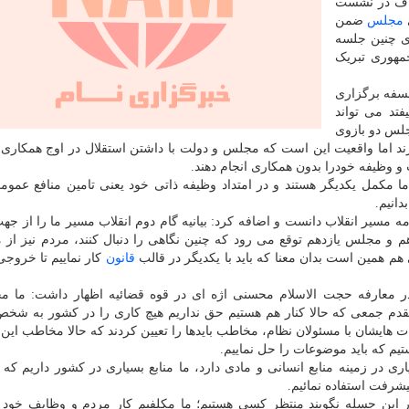
یباف در نشست
مجلس
ضمن
ی چنین جلسه
مهوری تبریک
سفه برگزاری
تد می تواند
مجلس دو بازوی
رند اما واقعیت این است که مجلس و دولت با داشتن استقلال در اوج همکاری 
ت و وظیفه خودرا بدون همکاری انجام دهند.
مکمل یکدیگر هستند و در امتداد وظیفه ذاتی خود یعنی تامین منافع عمو
انیم.
امه مسیر انقلاب دانست و اضافه کرد: بیانیه گام دوم انقلاب مسیر ما را از جه
مجلس یازدهم توقع می رود که چنین نگاهی را دنبال کنند، مردم نیز از ما
ی هم همین است بدان معنا که باید با یکدیگر در قالب
قانون
کار نماییم تا خروجی
معارفه حجت الاسلام محسنی اژه ای در قوه قضائیه اظهار داشت: ما مح
تقدم جمعی که حالا کنار هم هستیم حق نداریم هیچ کاری را در کشور به شخ
ات هایشان با مسئولان نظام، مخاطب بایدها را تعیین کردند که حالا مخاطب این ب
تیم که باید موضوعات را حل نماییم.
 در زمینه منابع انسانی و مادی دارد، ما منابع بسیاری در کشور داریم که یا 
پیشرفت استفاده نمائیم.
ر در این جسله نگویند منتظر کسی هستیم؛ ما مکلفیم کار مردم و وظایف خود 