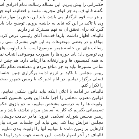
حکمرانی را پیش ببریم. این مساله رسالت تمام افرادی ا
بگفته قالیباف، به جز قوای مجریه، مقننه و قضائیه، قوه چ
بر هر سه قوه اثرگذار می باشد، باید این بخش را مهار نمایی
وی با تاکید بر این که نباید به حاشیه برویم، توضیح داد:
گیرد که برای تحقق آن به فهم مشترک نیاز داریم.
قالیباف اظهار داشت: بارها خدمت آقای رئیسی عرض کردم 
مواقع و در بعضی موضوعات به این فهم مشترک نمی رسی
رسالت های این جلسه همین موضوع است. باید اولویت های م
وی توضیح داد: باید حوزه ها را بصورت موضوعی انتخاب ن
به همه کمیسیون ها و وزارتخانه ها ارتباط دارد. هم چنی
تمامی مسیرها نباید به جز منافع مردم و مصلحت نظام نگاه
رییس مجلس با تاکید بر لزوم ادامه برگزاری چنین جلس
فصلی برگزار نماییم، در ایام اخیر که با رییس جمهور صح
را تکرار کنم.
قالیباف در ادامه با اعلان اینکه نباید قانون شکنی نماییم
قوانین مصوب محلس را اجرا نکند؛ این یعنی نخستین کسی 
اولویت ها را به درستی مشخص نماییم، ما دو بازوی حکم
تصمیماتی بگیریم که کار به آسایش مردم نداشته باشد و م
رییس مجلس شورای اسلامی افزود: ما در خدمت دوستان در د
مجلس افزایش پیدا کند. پس نباید این جلسات صرف بیان گ
کارهایی بر زمین مانده تا بتوانیم آنها را اولویت بندی نماییم.
قالیباف در آخر اظهار داشت: این جلسه جهت خودرا پیدا خ