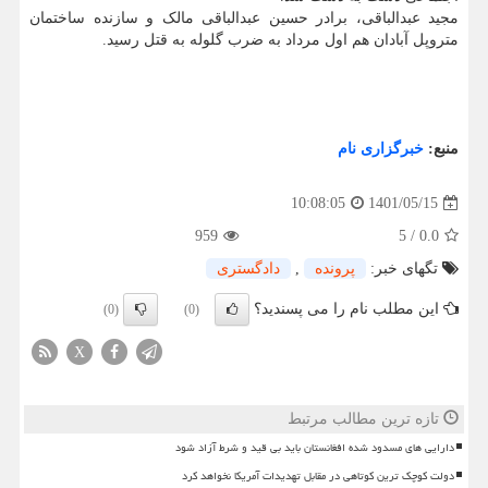
مجید عبدالباقی، برادر حسین عبدالباقی مالک و سازنده ساختمان
متروپل آبادان هم اول مرداد به ضرب گلوله به قتل رسید.
منبع:
خبرگزاری نام
1401/05/15
10:08:05
959
5
/
0.0
تگهای خبر:
پرونده
,
دادگستری
این مطلب نام را می پسندید؟
(0)
(0)
X
تازه ترین مطالب مرتبط
دارایی های مسدود شده افغانستان باید بی قید و شرط آزاد شود
دولت کوچک ترین کوتاهی در مقابل تهدیدات آمریکا نخواهد کرد