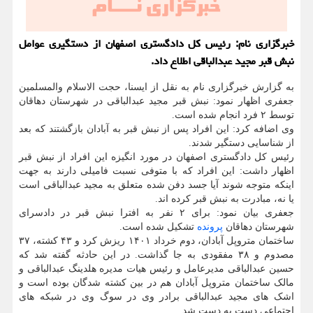
خبرگزاری نام: رئیس کل دادگستری اصفهان از دستگیری عوامل
نبش قبر مجید عبدالباقی اطلاع داد.
به گزارش خبرگزاری نام به نقل از ایسنا، حجت الاسلام والمسلمین
جعفری اظهار نمود: نبش قبر مجید عبدالباقی در شهرستان دهاقان
توسط ۲ فرد انجام شده است.
وی اضافه کرد: این افراد پس از نبش قبر به آبادان بازگشتند که بعد
از شناسایی دستگیر شدند.
رئیس کل دادگستری اصفهان در مورد انگیزه این افراد از نبش قبر
اظهار داشت: این افراد که با متوفی نسبت فامیلی دارند به جهت
اینکه متوجه شوند آیا جسد دفن شده متعلق به مجید عبدالباقی است
یا نه، مبادرت به نبش قبر کرده اند.
جعفری بیان نمود: برای ۲ نفر به افترا نبش قبر در دادسرای
شهرستان دهاقان
پرونده
تشکیل شده است.
ساختمان متروپل آبادان، دوم خرداد ۱۴۰۱ ریزش کرد و ۴۳ کشته، ۳۷
مصدوم و ۳۸ مفقودی به جا گذاشت. در این حادثه گفته شد که
حسین عبدالباقی مدیرعامل و رئیس هیات مدیره هلدینگ عبدالباقی و
مالک ساختمان متروپل آبادان هم در بین کشته شدگان بوده است و
اشک های مجید عبدالباقی برادر وی در سوگ وی در شبکه های
اجتماعی دست به دست شد.