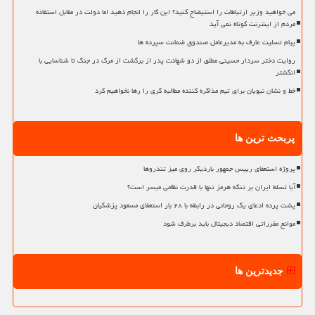
می خواهید وزیر ارتباطات را استیضاح کنید؟ این کار را انجام دهید اما دولت در مقابل استفاده
مردم از اینترنت کوتاه نمی آید
پیام تسلیت عارف به مدیرعامل صندوق ضمانت سپرده ها
روایت دختر سردار حسینی مطلق از دو شهادت پدر از برگشت از مرگ در جنگ تا شناسایی با
انگشتر
خط و نشان نبویان برای تیم مذاکره کننده مطالبه گری را رها نخواهیم کرد
پربحث ترین ها
پروژه استعفای رییس جمهور باردیگر روی میز تندروها
آیا تسلط ایران بر تنگه هرمز تنها با قدرت نظامی میسر است؟
پشت پرده ادعای یک روحانی در رابطه با ۲۸ بار استعفای مسعود پزشکیان
موانع مقرراتی اقتصاد دیجیتال باید برطرف شود
جدیدترین ها