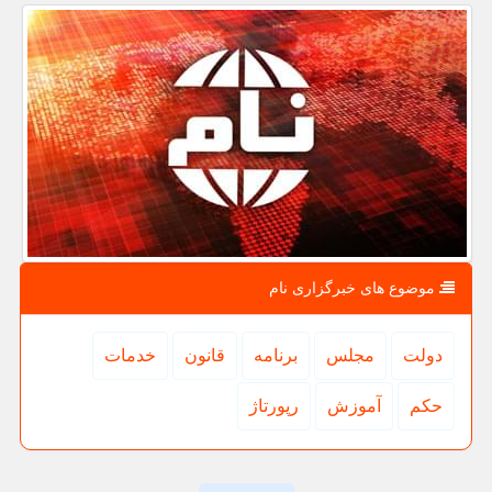
موضوع های خبرگزاری نام
دولت
مجلس
برنامه
قانون
خدمات
حكم
آموزش
رپورتاژ