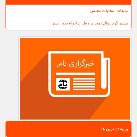
تبلیغات انتخابات مجلس
مستر گرین وال | مجری و طراح انواع دیوار سبز
پربیننده ترین ها