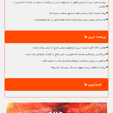
روایت دختر سردار حسینی مطلق از دو شهادت پدر از برگشت از مرگ در جنگ تا شناسایی با
انگشتر
پیام تسلیت عارف به مدیرعامل صندوق ضمانت سپرده ها
خط و نشان نبویان برای تیم مذاکره کننده مطالبه گری را رها نخواهیم کرد
پربحث ترین ها
فعالیت 124 فقره حساب ارزی سازمانهای دولتی خارج از حساب واحد خزانه
خبرنگاران رزمندگانی هستند که مأموریت شان دفاع از اقتدار فرهنگی ملت است
عراقچی در پیامی درگذشت ابوالقاسم قاسم زاده را تسلیت گفت
پروژه استعفای رییس جمهور باردیگر روی میز تندروها
جدیدترین ها