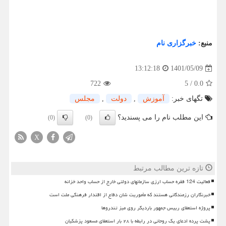
منبع:
خبرگزاری نام
1401/05/09
13:12:18
722
5
/
0.0
تگهای خبر:
آموزش
,
دولت
,
مجلس
این مطلب نام را می پسندید؟
(0)
(0)
X
تازه ترین مطالب مرتبط
فعالیت 124 فقره حساب ارزی سازمانهای دولتی خارج از حساب واحد خزانه
خبرنگاران رزمندگانی هستند که مأموریت شان دفاع از اقتدار فرهنگی ملت است
پروژه استعفای رییس جمهور باردیگر روی میز تندروها
پشت پرده ادعای یک روحانی در رابطه با ۲۸ بار استعفای مسعود پزشکیان