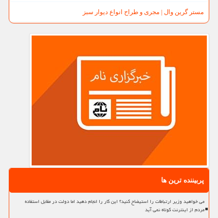
مستر گرین وال | مجری و طراح انواع دیوار سبز
پربیننده ترین ها
می خواهید وزیر ارتباطات را استیضاح کنید؟ این کار را انجام دهید اما دولت در مقابل استفاده
مردم از اینترنت کوتاه نمی آید