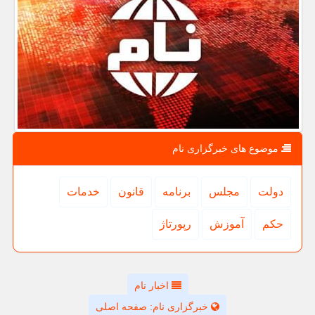
موضوع های خبرگزاری نام
دولت
مجلس
برنامه
قانون
خدمات
حكم
آموزش
رپورتاژ
اخبار نام
خبرگزاری نام: صفحه اصلی