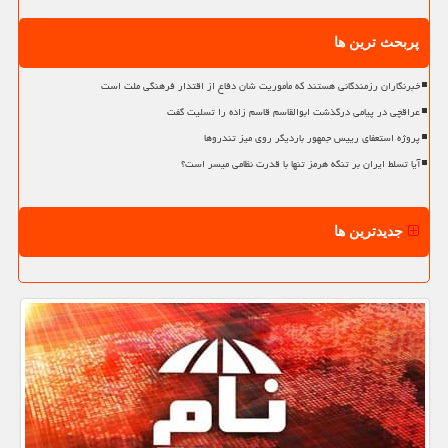
پربحث ترین ها
خبرنگاران رزمندگانی هستند که مأموریت شان دفاع از اقتدار فرهنگی ملت است
عراقچی در پیامی درگذشت ابوالقاسم قاسم زاده را تسلیت گفت
پروژه استعفای رییس جمهور باردیگر روی میز تندروها
آیا تسلط ایران بر تنگه هرمز تنها با قدرت نظامی میسر است؟
جدیدترین ها