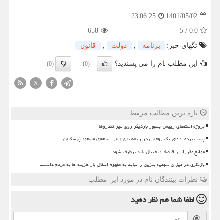
1401/05/02
23:06:25
658
5
/
0.0
تگهای خبر:
برنامه
,
دولت
,
قانون
این مطلب نام را می پسندید؟
(0)
(0)
X
تازه ترین مطالب مرتبط
پروژه استعفای رییس جمهور باردیگر روی میز تندروها
پشت پرده ادعای یک روحانی در رابطه با ۲۸ بار استعفای مسعود پزشکیان
موانع مقرراتی اقتصاد دیجیتال باید برطرف شود
بازنگری در میزان سهمیه بنزین را نباید به مفهوم انتقال بار هزینه ها به مردم دانست
نظرات بینندگان نام در مورد این مطلب
لطفا شما هم
نظر دهید