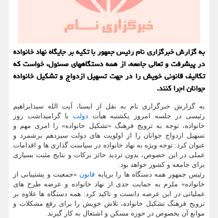
به گزارش خبرگزاری نام رئیس جمهور با تکیه بر جایگاه نهاد خانواده
در پیشرفت و تعالی جامعه، از همه دستگاههای مسئول، خواست که
تکالیف قانونی خویش را در جهت تسهیل ازدواج و تشکیل خانواده
جوانان اجرا کنند.
به گزارش خبرگزاری نام به نقل از ایسنا، آیت الله سیدابراهیم
رئیسی در جلسه امروز یکشنبه هیأت
دولت
با گرامیداشت روز
خانواده، توجه به ترویج فرهنگ «تشکیل خانواده» را امری مهم و
تسهیل ازدواج جوانان را از اولویت های دولت سیزدهم برشمرد و
عنوان کرد: توجه ویژه به نهاد خانواده در سیاست گذاری ها و اقدامات
عملی در این خصوص، بدون تردید حائز برکات و نتایج مثبت بسیاری
برای جامعه و کشور خواهد بود.
رئیس جمهور همه دستگاه ها را برپایه
قانون
«جمعیت و پشتیبانی از
خانواده» ملزم به حمایت جدی از نهاد خانواده و عرضه طرح های
عملیاتی در این عرصه دانست و تاکید کرد: همه دستگاه ها علاوه بر
ترویج فرهنگ تشکیل خانواده، تلاش خویش را برای رفع مشکلات و
موانع آن بخصوص در حوزه مسکن و اشتغال به کار گیرند.