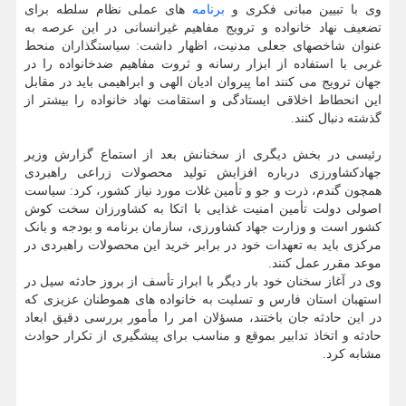
وی با تبیین مبانی فکری و
برنامه
های عملی نظام سلطه برای
تضعیف نهاد خانواده و ترویج مفاهیم غیرانسانی در این عرصه به
عنوان شاخصهای جعلی مدنیت، اظهار داشت: سیاستگذاران منحط
غربی با استفاده از ابزار رسانه و ثروت مفاهیم ضدخانواده را در
جهان ترویج می کنند اما پیروان ادیان الهی و ابراهیمی باید در مقابل
این انحطاط اخلاقی ایستادگی و استقامت نهاد خانواده را بیشتر از
گذشته دنبال کنند.
رئیسی در بخش دیگری از سخنانش بعد از استماع گزارش وزیر
جهادکشاورزی درباره افزایش تولید محصولات زراعی راهبردی
همچون گندم، ذرت و جو و تأمین غلات مورد نیاز کشور، کرد: سیاست
اصولی دولت تأمین امنیت غذایی با اتکا به کشاورزان سخت کوش
کشور است و وزارت جهاد کشاورزی، سازمان برنامه و بودجه و بانک
مرکزی باید به تعهدات خود در برابر خرید این محصولات راهبردی در
موعد مقرر عمل کنند.
وی در آغاز سخنان خود بار دیگر با ابراز تأسف از بروز حادثه سیل در
استهبان استان فارس و تسلیت به خانواده های هموطنان عزیزی که
در این حادثه جان باختند، مسؤلان امر را مأمور بررسی دقیق ابعاد
حادثه و اتخاذ تدابیر بموقع و مناسب برای پیشگیری از تکرار حوادث
مشابه کرد.