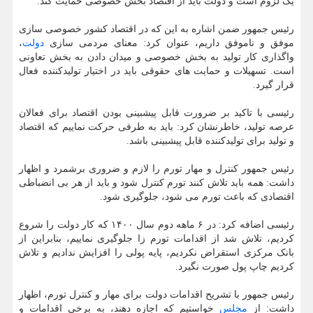
یک لزوم است و دولت باید از اقتصاد بخش خصوصی حمایت کند.
رئیس جمهور ضمن اشاره به این که در اقتصاد کشور خصوصی سازی
موفق و ناموفق داریم، عنوان کرد: معنای مردمی سازی
دولت
،
واگذاری کار تولید به بخش خصوصی و میدان دادن به بخش تعاونی
است. تسهیلات و حمایت های حقوقی باید در اختیار تولیدکننده فعال
قرار گیرد.
رئیسی با تاکید بر ضرورت قابل پیشبینی بودن اقتصاد برای فعالان
عرصه تولید، خاطرنشان کرد: باید به طرفی حرکت نماییم که اقتصاد
و تولید برای تولیدکننده قابل پیشبینی باشد.
رئیس جمهور کنترل و مهار تورم را لازم و ضروری برشمرد و اظهار
داشت: همه باید تلاش کنند تورم کنترل شود و باید از هر بی انضباطی
اقتصادی که باعث تورم می شود، جلوگیری شود.
رئیسی اضافه کرد: در ۶ ماهه دوم سال ۱۴۰۰ که کار دولت را شروع
کردیم، تلاش شد از اقدامات تورم زا جلوگیری نماییم، بنابراین از
بانک مرکزی استقراض نکردیم، پایه پولی را افزایش ندادیم و تلاش
کردیم چاپ پول صورت نگیرد.
رئیس جمهور با تشریح اقدامات دولت برای مهار و کنترل تورم، اظهار
داشت: از
مجلس
خواستیم که اجازه دهند، به برخی اقدامات و