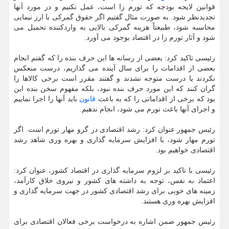
قوانین لایحه بودجه که تورم زا است، عمل نکنیم و در مورد آنها
تجدیدنظر شود. به صورت مثال گفتیم اگر حقوق گمرکی با ارز نیمایی
محاسبه شود، طبیعتاً هزینه گمرکی بالایی به واردکننده تحمیل می
شود و آثار تورم زا در اقتصاد بوجود می آورد.
رئیسی تاکید کرد: بعضی از رسانه ها این حرف بنده را که گفتم انجام
بعضی از اقدامات را برای سال آینده می گذاریم، درست منعکس
نکردند یا درست متوجه نشدند و گفتند مقرر است برخی کالاها را
گران کنند که این مورد حرف بنده نبود، بلکه مفهوم سخن بنده این
بود که برخی از اقداماتی را که به باعث
قانون
باید آنها را اجرا نماییم
و اجرای آنها باعث تورم می شود، انجام ندهیم.
رئیس جمهور عنوان کرد: رشد اقتصادی در گرو مهار تورم است. اگر
تورم مهار شود، با افزایش سرمایه گذاری و بهره وری شاهد رشد
اقتصادی خواهیم بود.
رئیسی با تاکید بر لزوم سرمایه گذاری در اقتصاد کشور، عنوان کرد:
اعتماد به نفس، توجه به داشته های کشور و نیروی خلاق کارآمد،
زمینه های خوبی برای رشد اقتصادی کشور در جهت سرمایه گذاری و
افزایش بهره وری هستند.
رئیس جمهور ضمن اشاره به درخواست برخی فعالان اقتصادی برای