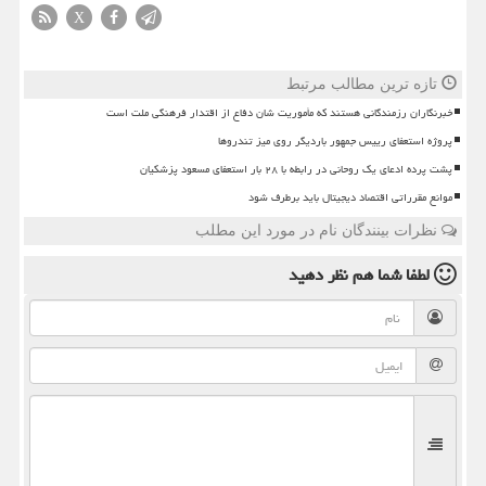
X
تازه ترین مطالب مرتبط
خبرنگاران رزمندگانی هستند که مأموریت شان دفاع از اقتدار فرهنگی ملت است
پروژه استعفای رییس جمهور باردیگر روی میز تندروها
پشت پرده ادعای یک روحانی در رابطه با ۲۸ بار استعفای مسعود پزشکیان
موانع مقرراتی اقتصاد دیجیتال باید برطرف شود
نظرات بینندگان نام در مورد این مطلب
لطفا شما هم
نظر دهید