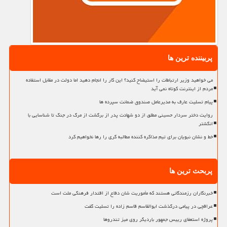
پربیننده ترین ها
می خواهید وزیر ارتباطات را استیضاح کنید؟ این کار را انجام دهید اما دولت در مقابل استفاده
مردم از اینترنت کوتاه نمی آید
پیام تسلیت عارف به مدیرعامل صندوق ضمانت سپرده ها
روایت دختر سردار حسینی مطلق از دو شهادت پدر از برگشت از مرگ در جنگ تا شناسایی با
انگشتر
خط و نشان نبویان برای تیم مذاکره کننده مطالبه گری را رها نخواهیم کرد
پربحث ترین ها
خبرنگاران رزمندگانی هستند که مأموریت شان دفاع از اقتدار فرهنگی ملت است
عراقچی در پیامی درگذشت ابوالقاسم قاسم زاده را تسلیت گفت
پروژه استعفای رییس جمهور باردیگر روی میز تندروها