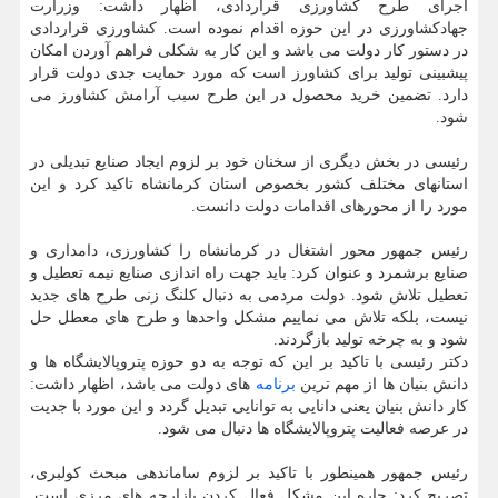
اجرای طرح کشاورزی قراردادی، اظهار داشت: وزرارت
جهادکشاورزی در این حوزه اقدام نموده است. کشاورزی قراردادی
در دستور کار دولت می باشد و این کار به شکلی فراهم آوردن امکان
پیشبینی تولید برای کشاورز است که مورد حمایت جدی دولت قرار
دارد. تضمین خرید محصول در این طرح سبب آرامش کشاورز می
شود.
رئیسی در بخش دیگری از سخنان خود بر لزوم ایجاد صنایع تبدیلی در
استانهای مختلف کشور بخصوص استان کرمانشاه تاکید کرد و این
مورد را از محورهای اقدامات دولت دانست.
رئیس جمهور محور اشتغال در کرمانشاه را کشاورزی، دامداری و
صنایع برشمرد و عنوان کرد: باید جهت راه اندازی صنایع نیمه تعطیل و
تعطیل تلاش شود. دولت مردمی به دنبال کلنگ زنی طرح های جدید
نیست، بلکه تلاش می نماییم مشکل واحدها و طرح های معطل حل
شود و به چرخه تولید بازگردند.
دکتر رئیسی با تاکید بر این که توجه به دو حوزه پتروپالایشگاه ها و
دانش بنیان ها از مهم ترین
برنامه
های دولت می باشد، اظهار داشت:
کار دانش بنیان یعنی دانایی به توانایی تبدیل گردد و این مورد با جدیت
در عرصه فعالیت پتروپالایشگاه ها دنبال می شود.
رئیس جمهور همینطور با تاکید بر لزوم ساماندهی مبحث کولبری،
تصریح کرد: چاره این مشکل فعال کردن بازارچه های مرزی است.