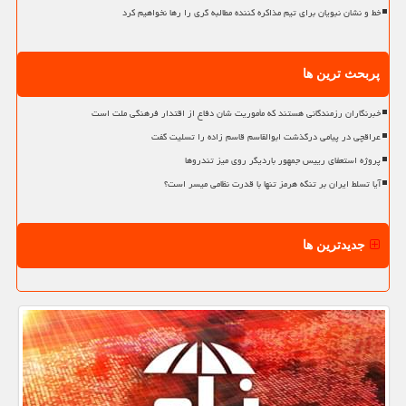
خط و نشان نبویان برای تیم مذاکره کننده مطالبه گری را رها نخواهیم کرد
پربحث ترین ها
خبرنگاران رزمندگانی هستند که مأموریت شان دفاع از اقتدار فرهنگی ملت است
عراقچی در پیامی درگذشت ابوالقاسم قاسم زاده را تسلیت گفت
پروژه استعفای رییس جمهور باردیگر روی میز تندروها
آیا تسلط ایران بر تنگه هرمز تنها با قدرت نظامی میسر است؟
جدیدترین ها