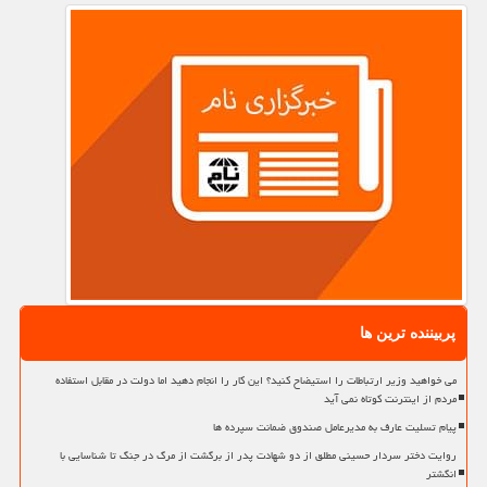
پربیننده ترین ها
می خواهید وزیر ارتباطات را استیضاح کنید؟ این کار را انجام دهید اما دولت در مقابل استفاده
مردم از اینترنت کوتاه نمی آید
پیام تسلیت عارف به مدیرعامل صندوق ضمانت سپرده ها
روایت دختر سردار حسینی مطلق از دو شهادت پدر از برگشت از مرگ در جنگ تا شناسایی با
انگشتر