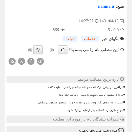
منبع:
namna.ir
1401/04/15
14:27:57
866
5
/
0.0
تگهای خبر:
خدمات
,
دولت
این مطلب نام را می پسندید؟
(0)
(0)
X
تازه ترین مطالب مرتبط
عراقچی در پیامی درگذشت ابوالقاسم قاسم زاده را تسلیت گفت
پروژه استعفای رییس جمهور باردیگر روی میز تندروها
پشت پرده ادعای یک روحانی در رابطه با ۲۸ بار استعفای مسعود پزشکیان
موانع مقرراتی اقتصاد دیجیتال باید برطرف شود
نظرات بینندگان نام در مورد این مطلب
لطفا شما هم
نظر دهید