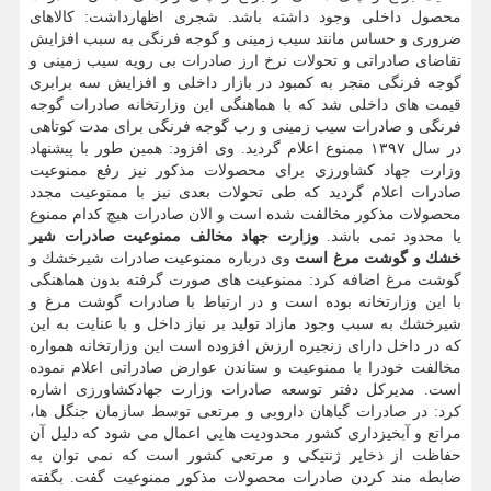
محصول داخلی وجود داشته باشد. شجری اظهارداشت: كالاهای
ضروری و حساس مانند سیب زمینی و گوجه فرنگی به سبب افزایش
تقاضای صادراتی و تحولات نرخ ارز صادرات بی رویه سیب زمینی و
گوجه فرنگی منجر به كمبود در بازار داخلی و افزایش سه برابری
قیمت های داخلی شد كه با هماهنگی این وزارتخانه صادرات گوجه
فرنگی و صادرات سیب زمینی و رب گوجه فرنگی برای مدت كوتاهی
در سال ۱۳۹۷ ممنوع اعلام گردید. وی افزود: همین طور با پیشنهاد
وزارت جهاد كشاورزی برای محصولات مذكور نیز رفع ممنوعیت
صادرات اعلام گردید كه طی تحولات بعدی نیز با ممنوعیت مجدد
محصولات مذكور مخالفت شده است و الان صادرات هیچ كدام ممنوع
یا محدود نمی باشد.
وزارت جهاد مخالف ممنوعیت صادرات شیر
خشك و گوشت مرغ است
وی درباره ممنوعیت صادرات شیرخشك و
گوشت مرغ اضافه كرد: ممنوعیت های صورت گرفته بدون هماهنگی
با این وزارتخانه بوده است و در ارتباط با صادرات گوشت مرغ و
شیرخشك به سبب وجود مازاد تولید بر نیاز داخل و با عنایت به این
كه در داخل دارای زنجیره ارزش افزوده است این وزارتخانه همواره
مخالفت خودرا با ممنوعیت و ستاندن عوارض صادراتی اعلام نموده
است. مدیركل دفتر توسعه صادرات وزارت جهادكشاورزی اشاره
كرد: در صادرات گیاهان دارویی و مرتعی توسط سازمان جنگل ها،
مراتع و آبخیزداری كشور محدودیت هایی اعمال می شود كه دلیل آن
حفاظت از ذخایر ژنتیكی و مرتعی كشور است كه نمی توان به
ضابطه مند كردن صادرات محصولات مذكور ممنوعیت گفت. بگفته