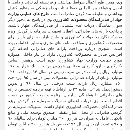
وی، همین طور اعمال ضوابط بهداشتی و قرنطینه ای نباتی و دامی با
اصول و قواعد بین المللی حفظ نباتات و دامپزشكی به منظور كنترل
بهداشتی و ضابطه مند كردن صادرات است.
طرح های حمایتی وزارت
جهاد از صادركنندگان محصولات كشاورزی
وی در پاسخ به محور دیگر
سوال نمایندگان درباب عدم پشتیبانی از صادركنندگان اظهار داشت:
پرداخت یارانه های صادراتی، اعطای تسهیلات سرمایه در گردش ویژه
صادركنندگان محصولات كشاورزی و طرح بازار به ازای بازار برای
محصولات كشاورزی و موافقت نامه های تجاری و سایر اقدامات بوده
است. شجری درباره پرداخت یارانه های صادراتی اضافه كرد:
افزایش صادرات محصولات كشاورزی مازاد بر نیاز داخلی همواره
مورد حمایت وزارت جهاد كشاورزی بوده است برهمین اساس
بكارگیری سازو كارهای مختلفی همچون پرداخت یك هزار و ۱۷۷
میلیارد ریال یارانه صادراتی سیب زمینی در سال ۹۴، پرداخت ۱۲۱
میلیارد تومان از یارانه صادراتی محصولات لبنی در سال ۹۵، پرداخت
۱۵۰ میلیارد ریال یارانه سیب درختی در سال ۹۶ و تدوین
دستورالعمل بند "پ" ماده ۳۳ در ارتباط با تهیه برنامه تخصیص یارانه
های صادراتی با هماهنگی سازمان برنامه و بوجه كشور در دست
اقدام است. وی درباب اعطای تسهیلات سرمایه در گردش ویژه
صادركنندگان محصولات كشاورزی اظهار داشت: تسهیلات سرمایه در
گردش صادراتی از محل اعتبار تلفیقی صندوق توسعه ملی و منابع
بانكهای عامل به میزان یك هزارو ۲۰۰ میلیارد تومان برای سالهای ۹۶
و ۹۷ و تمدید آن برای سال ۹۸ تخصیص یك هزارو ۲۰۰ میلیارد تومان
تسهیلات سرمایه در گردش از محل اعتبار تلفیقی صندوق توسعه