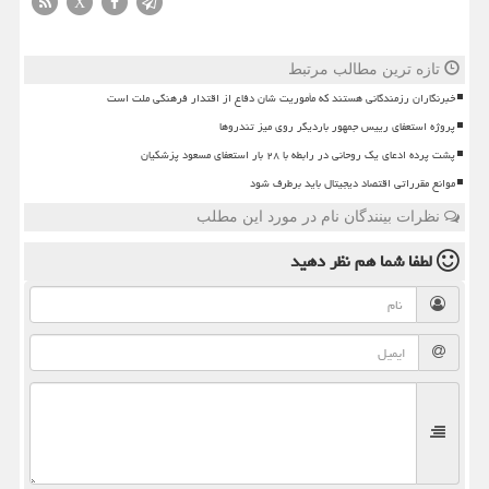
X
تازه ترین مطالب مرتبط
خبرنگاران رزمندگانی هستند که مأموریت شان دفاع از اقتدار فرهنگی ملت است
پروژه استعفای رییس جمهور باردیگر روی میز تندروها
پشت پرده ادعای یک روحانی در رابطه با ۲۸ بار استعفای مسعود پزشکیان
موانع مقرراتی اقتصاد دیجیتال باید برطرف شود
نظرات بینندگان نام در مورد این مطلب
لطفا شما هم
نظر دهید