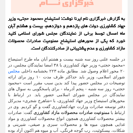
به گزارش خبرگزاری نام ایرنا نوشت: استیضاح «محمود حجتی» وزیر
جهاد كشاورزی دولت های یازدهم و دوازدهم، بیست و هشتم آبان
ماه امسال توسط برخی از نمایندگان مجلس شورای اسلامی كلید
خورد كه یكی از محورهای استیضاح ممنوعیت صادرات محصولات
مازاد كشاورزی و عدم پشتیبانی از صادركنندگان است.
در جلسه علنی روز سه شنبه بیست و هشتم آبان ماه طرح استیضاح
«محمود حجتی» وزیر جهاد كشاورزی با ۳۸ امضا نمایندگان مجلس، در
۲۰ محور اعلام وصول شد. مطابق ماده ۲۲۳ بخشنامه داخلی
مجلس
شورای اسلامی، وزیر باید حداكثر ظرف مدت ۱۰ روز برای ارائه
توضیحات در مجلس حضور پیدا كند بدین سبب مقرر است «محمود
حجتی» روز سه شنبه - پنجم آذرماه - برای پاسخگویی به سوال های
نمایندگان در مجلس شورای اسلامی حضور یابد. در ارتباط با
محورهای استیضاح وزیر جهاد كشاورزی، با «شاهرخ شجری» مدیركل
دفتر توسعه صادرات وزارت جهادكشاورزی گفت و گو كردیم. وی در
ارتباط با
ممنوعیت صادرات محصولات مازاد كشاورزی
گفت: صادرات
بیشتر محصولات كشاورزی همچون انواع محصولات كشاورزی و مواد
غذایی همچون میوه ها و محصولات سبزی و صیفی، شیرینی و
شكلات، بیسكوئیت، رب گوجه فرنگی، آب و میوه هم اكنون آزاد بوده