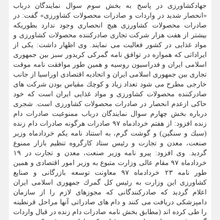
جهادكشاورزی در پاسخ به بخش سوم سوال نمایندگان درباب
«انحصار شدید در واردات و صادرات محصولات كشاورزی» گفت: در
صادرات محصولات كشاورزی هیچ انحصاری وجود ندارد بطوریكه
بیشتر از هفت هزار شركت تجاری صادركننده محصولات كشاورزی و
مواد غذایی در كشور فعالیت می نمایند. وی اظهار داشت: یكی از
ایراداتی كه همواره در توافق نامه گمركی كریدور سبز بین جمهوری
اسلامی ایران و فدراسیون روسیه و همین طور موافقت نامه موقت
تجاری بین جمهوری اسلامی ایران و اتحادیه اقتصادی اوراسیا از جانب
خارجی مطرح می شود تعداد زیاد و كوچك مقیاس بودن شركت های
صادركننده محصولات كشاورزی و مواد غذایی ایران است كه خود
حاكی ازعدم انحصار در صادرات محصولات كشاورزی است. شجری
درباره بخش چهارم سوال نمایندگان درباب ممنوعیت صادرات دام
زنده
افزود: از هفتم خردادماه ۹۷ صادرات هرگونه صادرات دام زنده
(سبك و سنگین) و گوشت گرم، به استناد نامه یكم خردادماه وزیر
صنعت، معدن و تجارت و رئیس ستاد كارگروه تنظیم بازار ممنوع
گردید. وی افزود: پیرو نامه وزیر صنعت، معدن و تجارت در ۱۹
خردادماه ۹۷ مقام عالی وزارت متبوع به وزیر امور اقتصادی و همین
طور نامه ۲۳ خردادماه ۹۷ معاونت توسعه بازرگانی و صنایع
كشاورزی این وزارت به رئیس كل گمرك جمهوری اسلامی ایران
اعلام گردید كه صادركنندگانی كه مجوزهای لازم را از سازمان
دامپزشكی دریافت می كنند و دام های صادراتی آنها مراحل قرنطینه
را طی كرده اند (مطابق بخش نامه صادرات دام زنده در قبال واردات