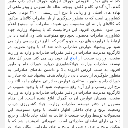
كنجاله های دیگر، افزودنی خوراك آبزیان، خوراك آماده دام، طیور
گندم، آرد گندم، كاه و كلش، یونجه، تفاله ها، سبوس و پودر ماهی از
نهاده های اصلی و وارداتی با نرخ ارز رسمی ۴۲۰۰ تومان بخش
كشاورزی است كه به منظور جلوگیری از باز صادرات كالاهای مذكور
كه كالاهای یارانه ای محسوب می شوند، صادرات آنها ممنوع اعلام
می شود. شجری افزود: این درحالیست كه با پیشنهاد وزارت جهاد
كشاورزی صادرات محصول نخود رفع ممنوعیت شد. وی ادامه داد: در
ارتباط با فراورده های ذرت، جو و گندم كه با ارز نرخ رسمی وارد می
شود نیز پیشنهاد عوارض صادراتی داده شد كه با وجود تصویب در
كارگروه مدیریت صادرات در دفتر مقررات صادرات و واردات وزارت
صنعت، وزارت صنعت از
ابلاغ
آن خودداری می كند. مدیر كل دفتر
توسعه صادرات وزارت جهادكشاورزی درباره خوراك دام و طیور
افزود: به سبب ارزش افزوده بالا و داشتن تقاضای صادراتی به
منظور جلوگیری از دست دادن بازارهای هدف پیشنهاد شد كه صادرات
خوراك دام و طیور با ستاندن عوارض صادراتی بعنوان ما به التفاوت
نرخ ارز رسمی و ارز آزاد رفع ممنوعیت شود كه با وجود تصویب در
كارگروه مدیریت صادرات در دفتر مقررات صادرات و واردات وزارت
صنعت، همچنان عوارض آن به گمرك ابلاغ نشده است. این مقام
مسوول در دفتر توسعه صادرات وزارت جهاد كشاورزی درباب
وضعیت برنج و چای داخلی اظهار داشت: با وجود ممنوعیت این
محصولات توسط وزارت صنعت با عنایت به اینكه چای داخلی و برنج
داخلی دارای تقاضای صادراتی است، تمهیداتی اندیشیده شد كه با
تفكیك برنج و چای داخلی از برنج و چای وارداتی امكان صادرات