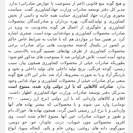
و هیچ گونه منع قانونی (اعم از ممنوعیت یا عوارض صادراتی) ندارد.
مدیر كل دفتر توسعه صادرات وزارت جهادكشاورزی گفت: سیاست
محوری وزارت جهاد كشاورزی حمایت همه جانبه و دائمی از بخش
كشاورزی و تولیدكنندگان، بهره برداران و صادركنندگان محصولات
كشاورزی و جلوگیری از اعمال هر گونه محدودیت به ویژه در
صادرات محصولات كشاورزی و موادغذایی بوده است. شجری اشاره
كرد: بر همین مبنا در مواردی هم كه با عنایت به شرایط خاص حاكم
بر كشور در یكسال گذشته محدودیت هایی برای صادرات برخی
محصولات كشاورزی از طرف نهادهای تصمیم گیرنده بالادستی به
وجود آمده است، تلاش فراوانی شد تا ممنوعیت های مذكور لغو شود؛
بطوریكه صادرات خیلی از محصولات كشاورزی همچون پیاز، سیب
زمینی، گوجه فرنگی، برنج تولید داخلی چای تولید داخلی و نخود و
باردیگر آزاد و یا به صورت مشروط، آزاد شد. بنابر این الان هیچ گونه
منعی برای صادرات خیلی از محصولات كشاورزی و مواد غذایی وجود
ندارد.
صادرات كالاهایی كه با ارز دولتی وارد شده، ممنوع است
مدیركل دفتر توسعه صادرات وزارت جهادكشاورزی اظهار داشت:
اقلام و كالاهای وارداتی كه با ارز دولتی (نرخ ارز رسمی ۴۲۰۰
تومانی) وارد می شوند و یا محصولاتی كه بیشتر نهاده های آنها
وارداتی و با نرخ ارز رسمی تامین گردد، همچون نهاده ها، خوراك دام
و طیور و حبوبات صادرات عین آنها ممنوع اعلام شده است. وی
افزود: محصولاتی چون حبوبات، ذرت، چاودار، جو، جو دوسر،
سورگوم، دانه های روغنی، روغن خام و پالم، كنجاله سویا، انواع