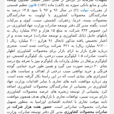
ملی و منابع بانكی سوژه بند (الف) ماده (۱۵۲)
قانون
تنظیم قسمتی
از مقررات
دولت
(۲) در سال ۹۶ و ۹۷ با سود ۱۴.۵ درصد به
صادركنندگان محصولات كشاورزی با اولویت به صادركنندگان
محصولات پسته، خرما، زعفران، كشمش، سیب، كیوی و مركبات
است. بگفته مدیر كل دفتر توسعه صادرات وزارت جهادكشاورزی، در
این خصوص ۴۳۳ شركت به مبلغ ۱۵ هزار و ۷۹۶ میلیارد ریال به
بانكهای عامل (بانك كشاورزی و توسعه صادرات) عرضه شدند و از
اعتبار تخصیص یافته مذكور تابحال ۹۱ هزارو ۲۰۰ میلیارد ریال (
۹۱۲۰۰ میلیارد ریال) به ۳۲۱ شركت پرداخت شده است. شجری
درباره طرح بازار به ازای بازار برای محصولات كشاورزی اظهار
داشت: صادرات ۱.۵ كیلوگرم سیب درختی، یك كیلوگرم كشمش، دو
كیلوگرم پرتقال در مقابل واردات یك كیلوگرم موز با تعرفه پنج درصد
بجای ۲۰ درصد صورت می گیرد و همین طور خرید حمایتی گوجه
فرنگی و خرید توافقی سیب درختی از اهداف و سیاست های و
استراتژی های بنیادی است كه در این راستا بكار گرفته شده است.
وی درباره موافقت نامه های تجاری با سایر اقدامات وزارت جهاد
كشاورزی در پشتیبانی از صادركنندگان محصولات كشاورزی اضافه
كرد: پشتیبانی از توسعه زنجیره های عرضه محصولات كشاورزی
دارای مزیت نسبی، توافقات تجاری با بازارهای هدف همچون موافقت
نامه موقت تجاری با اتحادیه اقتصادی اوراسیا به منظور تسهیل
صادرات محصولات صادراتی است.
حضور هفت هزار شركت در
صادرات محصولات كشاورزی
مدیر كل دفتر توسعه صادرات وزارت