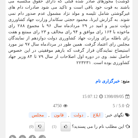
گوشت) مجوزهای صادر شده قبلی كه دارای حقوق مكتسبه می
باشند به قوت خود باقی است و تاكید می شود صادرات دام های
غیرگوشتی شامل تلیسه و مولد نژاد مشمول عدم صدور دام نمی
شوند. به گزارش ایرنا، محمود حجتی سكاندار وزارت جهاد كشاورزی
دولت تدبیر و امید در ۲۹ مردادماه سال ۹۶ با مجموع ۲۸۸ رای
ماخوذه با ۱۶۴ رای موافق و ۹۴ رای مخالف و ۲۳ رای ممتنع و هفت
رای باطله برای وزارت جهاد كشاورری دولت دوازدهم از نمایندگان
مجلس رای اعتماد گرفت. همین طور در مردادماه سال ۹۷ نیز مورد
استیضاح نمایندگان قرار گرفت كه بازهم موفقیتی در این خصوص
حاصل نشد. وی در دوره اول اصلاحات از سال ۷۹ تا ۸۴ وزیر جهاد
كشاورزی بوده است. ۲۲۳۲۳۱
منبع:
خبرگزاری نام
1398/09/05
15:07:12
4750
5
/
5.0
تگهای خبر:
ابلاغ
,
دولت
,
قانون
,
مجلس
این مطلب نام را می پسندید؟
(0)
(1)