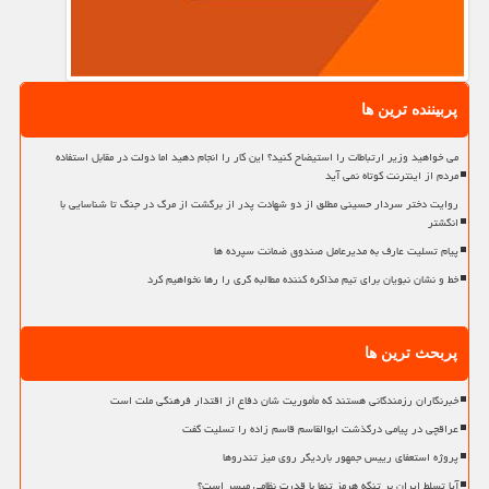
پربیننده ترین ها
می خواهید وزیر ارتباطات را استیضاح کنید؟ این کار را انجام دهید اما دولت در مقابل استفاده
مردم از اینترنت کوتاه نمی آید
روایت دختر سردار حسینی مطلق از دو شهادت پدر از برگشت از مرگ در جنگ تا شناسایی با
انگشتر
پیام تسلیت عارف به مدیرعامل صندوق ضمانت سپرده ها
خط و نشان نبویان برای تیم مذاکره کننده مطالبه گری را رها نخواهیم کرد
پربحث ترین ها
خبرنگاران رزمندگانی هستند که مأموریت شان دفاع از اقتدار فرهنگی ملت است
عراقچی در پیامی درگذشت ابوالقاسم قاسم زاده را تسلیت گفت
پروژه استعفای رییس جمهور باردیگر روی میز تندروها
آیا تسلط ایران بر تنگه هرمز تنها با قدرت نظامی میسر است؟