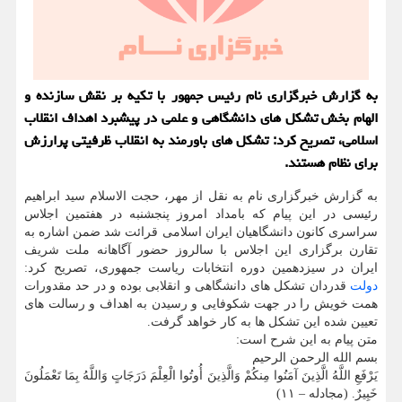
به گزارش خبرگزاری نام رئیس جمهور با تکیه بر نقش سازنده و
الهام بخش تشکل های دانشگاهی و علمی در پیشبرد اهداف انقلاب
اسلامی، تصریح کرد: تشکل های باورمند به انقلاب ظرفیتی پرارزش
برای نظام هستند.
به گزارش خبرگزاری نام به نقل از مهر، حجت الاسلام سید ابراهیم
رئیسی در این پیام که بامداد امروز پنجشنبه در هفتمین اجلاس
سراسری کانون دانشگاهیان ایران اسلامی قرائت شد ضمن اشاره به
تقارن برگزاری این اجلاس با سالروز حضور آگاهانه ملت شریف
ایران در سیزدهمین دوره انتخابات ریاست جمهوری، تصریح کرد:
دولت
قدردان تشکل های دانشگاهی و انقلابی بوده و در حد مقدورات
همت خویش را در جهت شکوفایی و رسیدن به اهداف و رسالت های
تعیین شده این تشکل ها به کار خواهد گرفت.
متن پیام به این شرح است:
بسم الله الرحمن الرحیم
یَرْفَعِ اللَّهُ الَّذِینَ آمَنُوا مِنکُمْ وَالَّذِینَ أُوتُوا الْعِلْمَ دَرَجَاتٍ وَاللَّهُ بِمَا تَعْمَلُونَ
خَبِیرٌ. (مجادله – ۱۱)