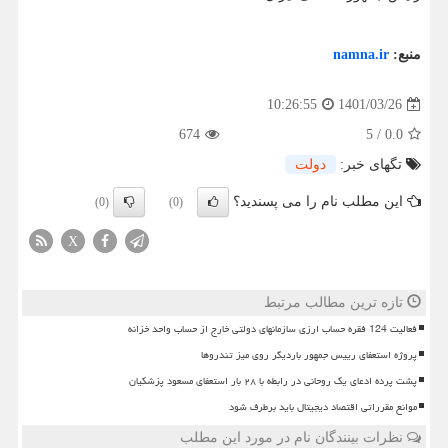
منبع:
namna.ir
1401/03/26
10:26:55
674
5
/
0.0
تگهای خبر:
دولت
این مطلب نام را می پسندید؟
(0)
(0)
X
تازه ترین مطالب مرتبط
فعالیت 124 فقره حساب ارزی سازمانهای دولتی خارج از حساب واحد خزانه
پروژه استعفای رییس جمهور باردیگر روی میز تندروها
پشت پرده ادعای یک روحانی در رابطه با ۲۸ بار استعفای مسعود پزشکیان
موانع مقرراتی اقتصاد دیجیتال باید برطرف شود
نظرات بینندگان نام در مورد این مطلب