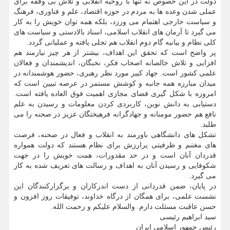
دولت در این خصوص نه تنها با روحیه انقلابی و تلاش بی وقفه برای
عملی شدن وعده ها به مردم در حوزه اقتصاد، علم و فناوری، فرهنگ
و سیاست خارجی اهتمام می ورزد، بلکه همه توان خویش را به کار
می گیرد تا آرمان های انقلاب اسلامی، اسناد بالادستی و سیاست های
کلی نظام و بیانیه گام دوم انقلاب هم تجلی یافته و عملیاتی گردد.
پر واضح است که تحقق این اهداف، بیشتر از هر چیز نیازمند هم
افزایی و تلاش خالصانه اصحاب فکر، نخبگان، اندیشمندان و فعالان
علمی کشور است. جهاد کبیر مورد نظر رهبری، حضور هوشمندانه در
میدان مبارزه همه جانبه و کوشش مستمر در عرصه تبیین است که
امروزه با شکل گیری فضای مجازی اهمیت فوق العاده یافته است.
دستیابی به دانش نوین، کاربردی کردن معلومات و رسیدن به علم
نافع هم حضور مومنانه و جهادگرانه فرهیختگان عزیز در صحنه را می
طلبد.
تشکل های دانشگاهی باورمند به انقلاب و فعال در صحنه، فرصت
های مغتنم و ظرفیتی پرارزش برای نظام هستند که دولت همواره
قدردان آنان است و در حد مقدورات، همت خویش را در جهت
شکوفایی و رسیدن آنان به اهداف و رسالت های تعریف شده به کار
می گیرد.
در پایان، ضمن قدردانی از دست اندرکاران و برگزارکنندگان این
نشست علمی، برای همگان از درگاه خداوند، توفیقات روز افزون و
حسن عاقبت مسئلت دارم. والسلام علیکم و رحمت الله.
سید ابراهیم رئیسی
رئیس جمهور اسلامی ایران