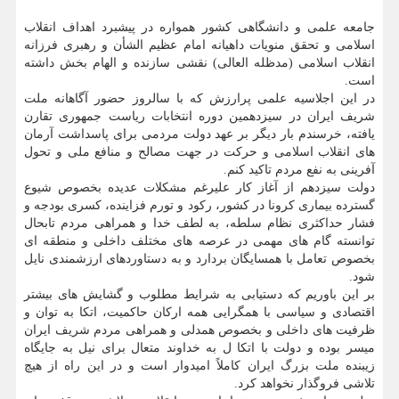
جامعه علمی و دانشگاهی کشور همواره در پیشبرد اهداف انقلاب
اسلامی و تحقق منویات داهیانه امام عظیم الشأن و رهبری فرزانه
انقلاب اسلامی (مدظله العالی) نقشی سازنده و الهام بخش داشته
است.
در این اجلاسیه علمی پرارزش که با سالروز حضور آگاهانه ملت
شریف ایران در سیزدهمین دوره انتخابات ریاست جمهوری تقارن
یافته، خرسندم بار دیگر بر عهد دولت مردمی برای پاسداشت آرمان
های انقلاب اسلامی و حرکت در جهت مصالح و منافع ملی و تحول
آفرینی به نفع مردم تاکید کنم.
دولت سیزدهم از آغاز کار علیرغم مشکلات عدیده بخصوص شیوع
گسترده بیماری کرونا در کشور، رکود و تورم فزاینده، کسری بودجه و
فشار حداکثری نظام سلطه، به لطف خدا و همراهی مردم تابحال
توانسته گام های مهمی در عرصه های مختلف داخلی و منطقه ای
بخصوص تعامل با همسایگان بردارد و به دستاوردهای ارزشمندی نایل
شود.
بر این باوریم که دستیابی به شرایط مطلوب و گشایش های بیشتر
اقتصادی و سیاسی با همگرایی همه ارکان حاکمیت، اتکا به توان و
ظرفیت های داخلی و بخصوص همدلی و همراهی مردم شریف ایران
میسر بوده و دولت با اتکا ل به خداوند متعال برای نیل به جایگاه
زیبنده ملت بزرگ ایران کاملاً امیدوار است و در این راه از هیچ
تلاشی فروگذار نخواهد کرد.