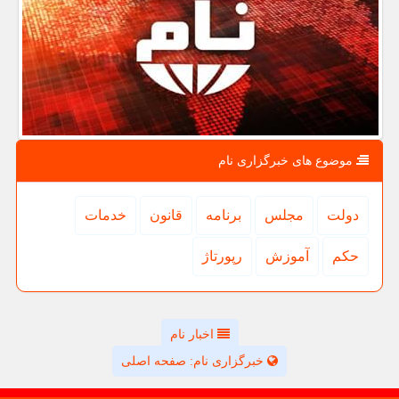
موضوع های خبرگزاری نام
دولت
مجلس
برنامه
قانون
خدمات
حكم
آموزش
رپورتاژ
اخبار نام
خبرگزاری نام: صفحه اصلی