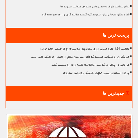
پیام تسلیت عارف به مدیرعامل صندوق ضمانت سپرده ها
خط و نشان نبویان برای تیم مذاکره کننده مطالبه گری را رها نخواهیم کرد
پربحث ترین ها
فعالیت 124 فقره حساب ارزی سازمانهای دولتی خارج از حساب واحد خزانه
خبرنگاران رزمندگانی هستند که مأموریت شان دفاع از اقتدار فرهنگی ملت است
عراقچی در پیامی درگذشت ابوالقاسم قاسم زاده را تسلیت گفت
پروژه استعفای رییس جمهور باردیگر روی میز تندروها
جدیدترین ها