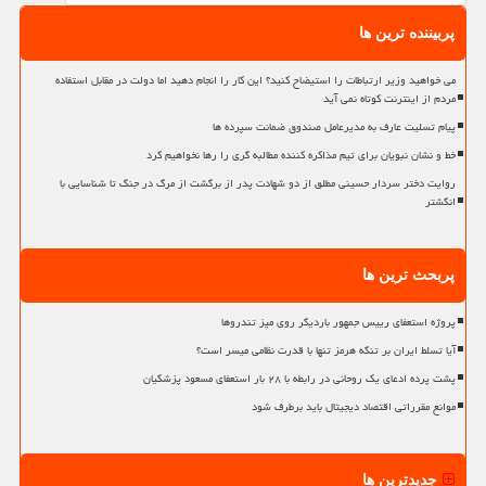
پربیننده ترین ها
می خواهید وزیر ارتباطات را استیضاح کنید؟ این کار را انجام دهید اما دولت در مقابل استفاده
مردم از اینترنت کوتاه نمی آید
پیام تسلیت عارف به مدیرعامل صندوق ضمانت سپرده ها
خط و نشان نبویان برای تیم مذاکره کننده مطالبه گری را رها نخواهیم کرد
روایت دختر سردار حسینی مطلق از دو شهادت پدر از برگشت از مرگ در جنگ تا شناسایی با
انگشتر
پربحث ترین ها
پروژه استعفای رییس جمهور باردیگر روی میز تندروها
آیا تسلط ایران بر تنگه هرمز تنها با قدرت نظامی میسر است؟
پشت پرده ادعای یک روحانی در رابطه با ۲۸ بار استعفای مسعود پزشکیان
موانع مقرراتی اقتصاد دیجیتال باید برطرف شود
جدیدترین ها