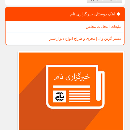
لینک دوستان خبرگزاری نام
تبلیغات انتخابات مجلس
مستر گرین وال | مجری و طراح انواع دیوار سبز