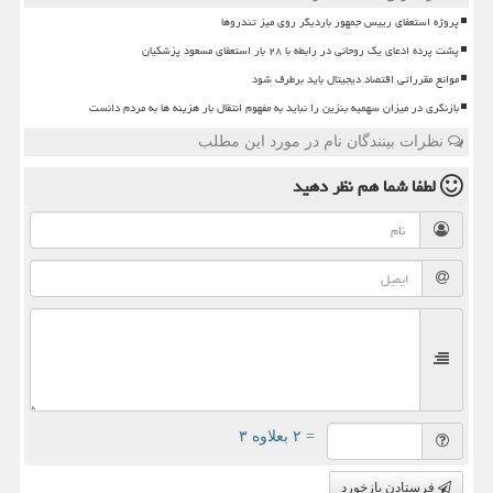
پروژه استعفای رییس جمهور باردیگر روی میز تندروها
پشت پرده ادعای یک روحانی در رابطه با ۲۸ بار استعفای مسعود پزشکیان
موانع مقرراتی اقتصاد دیجیتال باید برطرف شود
بازنگری در میزان سهمیه بنزین را نباید به مفهوم انتقال بار هزینه ها به مردم دانست
نظرات بینندگان نام در مورد این مطلب
لطفا شما هم
نظر دهید
= ۲ بعلاوه ۳
فرستادن بازخورد