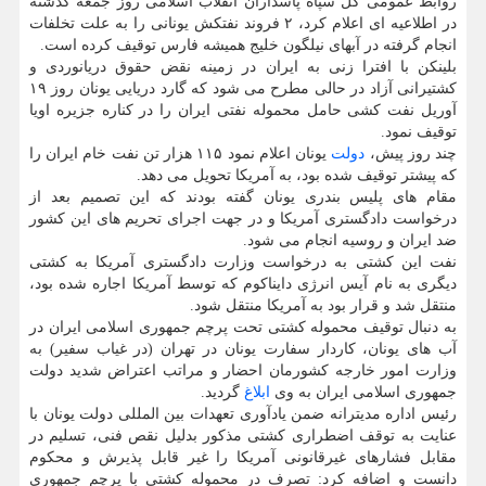
روابط عمومی کل سپاه پاسداران انقلاب اسلامی روز جمعه گذشته
در اطلاعیه ای اعلام کرد، ۲ فروند نفتکش یونانی را به علت تخلفات
انجام گرفته در آبهای نیلگون خلیج همیشه فارس توقیف کرده است.
بلینکن با افترا زنی به ایران در زمینه نقض حقوق دریانوردی و
کشتیرانی آزاد در حالی مطرح می شود که گارد دریایی یونان روز ۱۹
آوریل نفت کشی حامل محموله نفتی ایران را در کناره جزیره اویا
توقیف نمود.
چند روز پیش،
دولت
یونان اعلام نمود ۱۱۵ هزار تن نفت خام ایران را
که پیشتر توقیف شده بود، به آمریکا تحویل می دهد.
مقام های پلیس بندری یونان گفته بودند که این تصمیم بعد از
درخواست دادگستری آمریکا و در جهت اجرای تحریم های این کشور
ضد ایران و روسیه انجام می شود.
نفت این کشتی به درخواست وزارت دادگستری آمریکا به کشتی
دیگری به نام آیس انرژی دایناکوم که توسط آمریکا اجاره شده بود،
منتقل شد و قرار بود به آمریکا منتقل شود.
به دنبال توقیف محموله کشتی تحت پرچم جمهوری اسلامی ایران در
آب های یونان، کاردار سفارت یونان در تهران (در غیاب سفیر) به
وزارت امور خارجه کشورمان احضار و مراتب اعتراض شدید دولت
جمهوری اسلامی ایران به وی
ابلاغ
گردید.
رئیس اداره مدیترانه ضمن یادآوری تعهدات بین المللی دولت یونان با
عنایت به توقف اضطراری کشتی مذکور بدلیل نقص فنی، تسلیم در
مقابل فشارهای غیرقانونی آمریکا را غیر قابل پذیرش و محکوم
دانست و اضافه کرد: تصرف در محموله کشتی با پرچم جمهوری