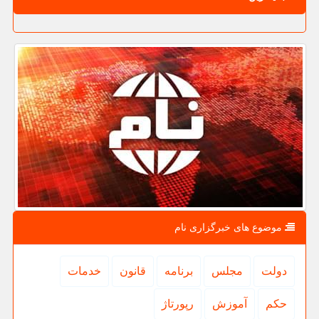
موضوع های خبرگزاری نام
دولت
مجلس
برنامه
قانون
خدمات
حكم
آموزش
رپورتاژ