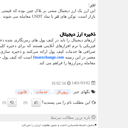
تتر:
این ارز یک ارز دیجیتال مبتنی بر بلاک چین بوده که قیمتی معادل با 1.00 دلار دارد و از
بازار است. توکن ‌های
تتر
با نماد
USDT
معامله می شوند.
ذخیره ارز دیجیتال
ارزهای دیجیتال را باید در کیف پول‌ های رمزنگاری شده 
فیزیکی یا نرم افزارهای آنلاینی هستند که برای ذخیره ک
صرافی ‌ها خدمات کیف پول ارائه می‌کنند و ذخیره ‌سازی 
معتبر در این زمینه
fmaexchange.com
است که کیف پول چندین
معامله رمزارزها را فراهم می کند.
1401/03/02
16:02:54
تگهای خبر:
رپورتاژ
,
خدمات
,
قانون
این مطلب نام را می پسندید؟
(0)
(0)
تازه ترین مطالب مرتبط
دشمن اشتباه محاسباتی داشت و تصور مقاومت ایران را نمی کرد