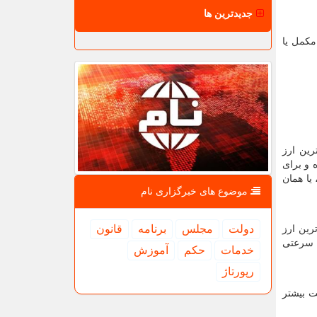
جدیدترین ها
مکمل یا
زرگ ترین ارز
 و برای
یا همان
موضوع های خبرگزاری نام
دولت
مجلس
برنامه
قانون
رین ارز
ا سرعتی
خدمات
حكم
آموزش
رپورتاژ
ت بیشتر