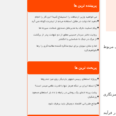
پربیننده ترین ها
می خواهید وزیر ارتباطات را استیضاح کنید؟ این کار را انجام
دهید اما دولت در مقابل استفاده مردم از اینترنت کوتاه نمی آید
پیام تسلیت عارف به مدیرعامل صندوق ضمانت سپرده ها
روایت دختر سردار حسینی مطلق از دو شهادت پدر از برگشت
از مرگ در جنگ تا شناسایی با انگشتر
خط و نشان نبویان برای تیم مذاکره کننده مطالبه گری را رها
ی مربوط
نخواهیم کرد
پربحث ترین ها
پروژه استعفای رییس جمهور باردیگر روی میز تندروها
آیا تسلط ایران بر تنگه هرمز تنها با قدرت نظامی میسر است؟
پشت پرده ادعای یک روحانی در رابطه با ۲۸ بار استعفای مسعود
مزنگاری
پزشکیان
موانع مقرراتی اقتصاد دیجیتال باید برطرف شود
 فرآیند