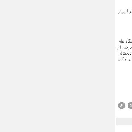
ظر ارزش
گاه های
برخی از
یجیتالی
آن امکان