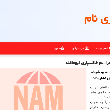
ی نام
اخبار دولت
اخبار مجلس
قانون
راسم خاکسپاری ابوعاقله
له وحشیانه
ش نشان داد.
 «کاظم غریب
اد حقوق بشر
شت:
ن را به ضرب
رشان احترام