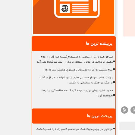
پربیننده ترین ها
می خواهید وزیر ارتباطات را استیضاح کنید؟ این کار را انجام
دهید اما دولت در مقابل استفاده مردم از اینترنت کوتاه نمی آید
پیام تسلیت عارف به مدیرعامل صندوق ضمانت سپرده ها
روایت دختر سردار حسینی مطلق از دو شهادت پدر از برگشت
از مرگ در جنگ تا شناسایی با انگشتر
خط و نشان نبویان برای تیم مذاکره کننده مطالبه گری را رها
نخواهیم کرد
پربحث ترین ها
عراقچی در پیامی درگذشت ابوالقاسم قاسم زاده را تسلیت گفت