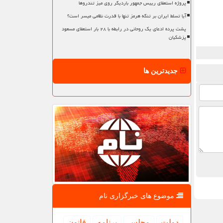
پروژه استعفای رییس جمهور باردیگر روی میز تندروها
آیا تسلط ایران بر تنگه هرمز تنها با قدرت نظامی میسر است؟
پشت پرده ادعای یک روحانی در رابطه با ۲۸ بار استعفای مسعود
پزشکیان
جدیدترین ها
موضوع های خبرگزاری نام
دولت
مجلس
برنامه
قانون