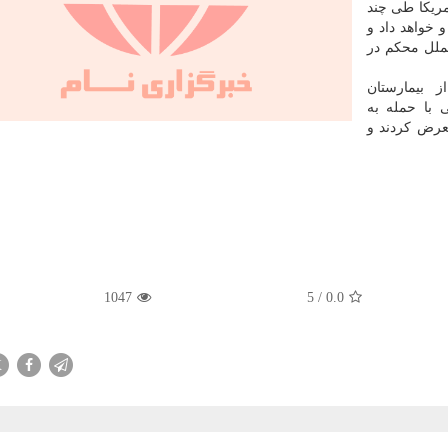
مریکا طی چند
 خواهد داد و
لملل محکم در
 بیمارستان
 با حمله به
عرض کردند و
1047
5
/
0.0
X