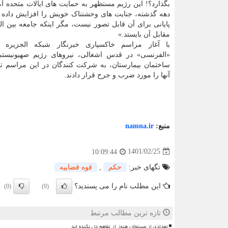
بگذارد؟! این رژیم مستظهر به حمایت های ایالات متحده آ
دهه گذشته، جنایت های وحشتناک خویش را افزایش داده و
پایانی برای آن قابل تصور نیست، مگر اینکه جامعه بین ا
مقابل آن بایستد.»
با آغاز مراسم خاکسپاری خبرنگار شبکه الجزیره از
«الفرنسی» در قدس اشغالی، نیروهای رژیم صهیونیستی
ساختمان بیمارستان، به شرکت کنندگان در این مراسم ت
آنها را مورد ضرب و جرح قرار دادند.
منبع:
namna.ir
1401/02/25
10:09:44
تگهای خبر:
حكم
,
قوه قضاییه
این مطلب نام را می پسندید؟
(0)
(0)
تازه ترین مطالب مرتبط
تعدادی از مسئولان هنوز از تفاهم دل نکنده اند