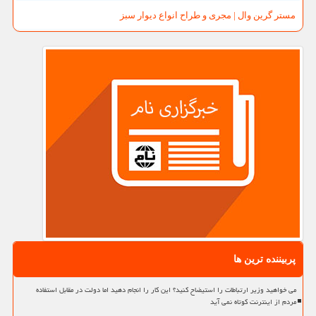
مستر گرین وال | مجری و طراح انواع دیوار سبز
پربیننده ترین ها
می خواهید وزیر ارتباطات را استیضاح کنید؟ این کار را انجام دهید اما دولت در مقابل استفاده
مردم از اینترنت کوتاه نمی آید