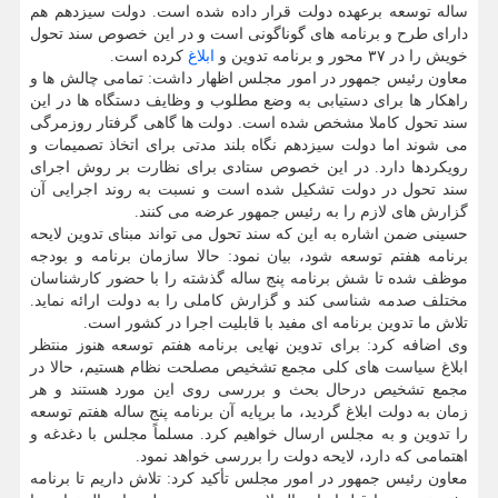
ساله توسعه برعهده دولت قرار داده شده است. دولت سیزدهم هم
دارای طرح و برنامه های گوناگونی است و در این خصوص سند تحول
خویش را در ۳۷ محور و برنامه تدوین و
ابلاغ
کرده است.
معاون رئیس جمهور در امور مجلس اظهار داشت: تمامی چالش ها و
راهکار ها برای دستیابی به وضع مطلوب و وظایف دستگاه ها در این
سند تحول کاملا مشخص شده است. دولت ها گاهی گرفتار روزمرگی
می شوند اما دولت سیزدهم نگاه بلند مدتی برای اتخاذ تصمیمات و
رویکردها دارد. در این خصوص ستادی برای نظارت بر روش اجرای
سند تحول در دولت تشکیل شده است و نسبت به روند اجرایی آن
گزارش های لازم را به رئیس جمهور عرضه می کنند.
حسینی ضمن اشاره به این که سند تحول می تواند مبنای تدوین لایحه
برنامه هفتم توسعه شود، بیان نمود: حالا سازمان برنامه و بودجه
موظف شده تا شش برنامه پنج ساله گذشته را با حضور کارشناسان
مختلف صدمه شناسی کند و گزارش کاملی را به دولت ارائه نماید.
تلاش ما تدوین برنامه ای مفید با قابلیت اجرا در کشور است.
وی اضافه کرد: برای تدوین نهایی برنامه هفتم توسعه هنوز منتظر
ابلاغ سیاست های کلی مجمع تشخیص مصلحت نظام هستیم، حالا در
مجمع تشخیص درحال بحث و بررسی روی این مورد هستند و هر
زمان به دولت ابلاغ گردید، ما برپایه آن برنامه پنج ساله هفتم توسعه
را تدوین و به مجلس ارسال خواهیم کرد. مسلماً مجلس با دغدغه و
اهتمامی که دارد، لایحه دولت را بررسی خواهد نمود.
معاون رئیس جمهور در امور مجلس
تأکید کرد: تلاش داریم تا برنامه