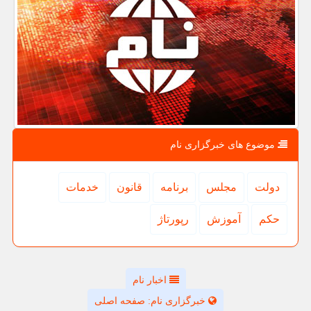
موضوع های خبرگزاری نام
دولت
مجلس
برنامه
قانون
خدمات
حكم
آموزش
رپورتاژ
اخبار نام
خبرگزاری نام: صفحه اصلی