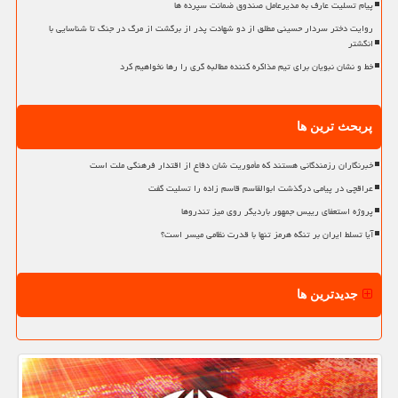
پیام تسلیت عارف به مدیرعامل صندوق ضمانت سپرده ها
روایت دختر سردار حسینی مطلق از دو شهادت پدر از برگشت از مرگ در جنگ تا شناسایی با
انگشتر
خط و نشان نبویان برای تیم مذاکره کننده مطالبه گری را رها نخواهیم کرد
پربحث ترین ها
خبرنگاران رزمندگانی هستند که مأموریت شان دفاع از اقتدار فرهنگی ملت است
عراقچی در پیامی درگذشت ابوالقاسم قاسم زاده را تسلیت گفت
پروژه استعفای رییس جمهور باردیگر روی میز تندروها
آیا تسلط ایران بر تنگه هرمز تنها با قدرت نظامی میسر است؟
جدیدترین ها