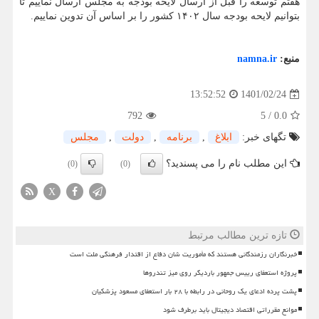
هفتم توسعه را قبل از ارسال لایحه بودجه به مجلس ارسال نماییم تا
بتوانیم لایحه بودجه سال ۱۴۰۲ کشور را بر اساس آن تدوین نماییم.
منبع:
namna.ir
1401/02/24
13:52:52
792
5
/
0.0
تگهای خبر:
ابلاغ
,
برنامه
,
دولت
,
مجلس
این مطلب نام را می پسندید؟
(0)
(0)
X
تازه ترین مطالب مرتبط
خبرنگاران رزمندگانی هستند که مأموریت شان دفاع از اقتدار فرهنگی ملت است
پروژه استعفای رییس جمهور باردیگر روی میز تندروها
پشت پرده ادعای یک روحانی در رابطه با ۲۸ بار استعفای مسعود پزشکیان
موانع مقرراتی اقتصاد دیجیتال باید برطرف شود