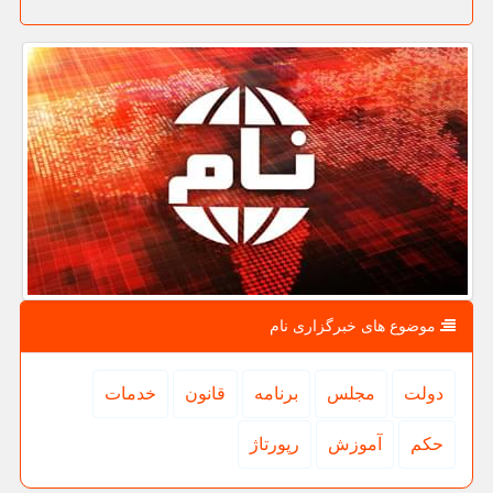
موضوع های خبرگزاری نام
دولت
مجلس
برنامه
قانون
خدمات
حكم
آموزش
رپورتاژ