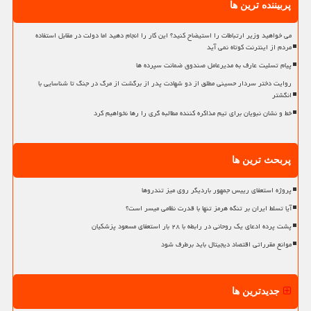
پربیننده ترین ها
می خواهید وزیر ارتباطات را استیضاح کنید؟ این کار را انجام دهید اما دولت در مقابل استفاده
مردم از اینترنت کوتاه نمی آید
پیام تسلیت عارف به مدیرعامل صندوق ضمانت سپرده ها
روایت دختر سردار حسینی مطلق از دو شهادت پدر از برگشت از مرگ در جنگ تا شناسایی با
انگشتر
خط و نشان نبویان برای تیم مذاکره کننده مطالبه گری را رها نخواهیم کرد
پربحث ترین ها
پروژه استعفای رییس جمهور باردیگر روی میز تندروها
آیا تسلط ایران بر تنگه هرمز تنها با قدرت نظامی میسر است؟
پشت پرده ادعای یک روحانی در رابطه با ۲۸ بار استعفای مسعود پزشکیان
موانع مقرراتی اقتصاد دیجیتال باید برطرف شود
جدیدترین ها