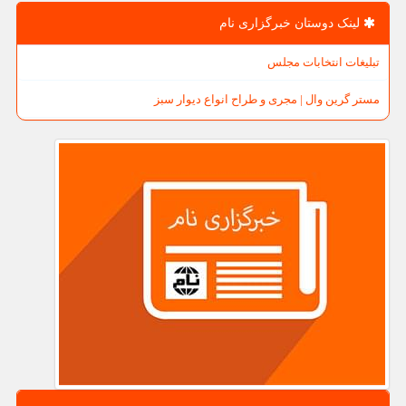
لینک دوستان خبرگزاری نام
تبلیغات انتخابات مجلس
مستر گرین وال | مجری و طراح انواع دیوار سبز