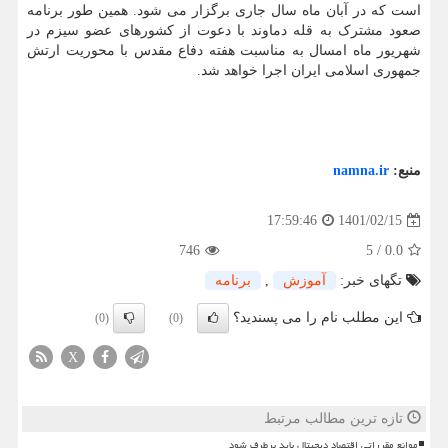
است که در آبان ماه سال جاری برگزار می شود. همین طور برنامه
صعود مشترک به قله دماوند با دعوت از کشورهای عضو سیزم در
شهریور ماه امسال به مناسبت هفته دفاع مقدس با محوریت ارتش
جمهوری اسلامی ایران اجرا خواهد شد.
منبع:
namna.ir
1401/02/15
17:59:46
746
5
/
0.0
تگهای خبر:
آموزش
,
برنامه
این مطلب نام را می پسندید؟
(0)
(0)
X
تازه ترین مطالب مرتبط
موانع مقرراتی اقتصاد دیجیتال باید برطرف شود