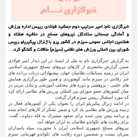
خبرگزاری نام: امیر سرتیپ دوم جمشید فولادی رییس اداره ورزش
و آمادگی جسمانی ستادکل نیروهای مسلح در حاشیه هفتاد و
هفتمین اجلاس عمومی سیزم در کشور پرو با ژنرال پیکیریلو رییس
شورای بین المللی ورزش های نظامی (سیزم) ملاقات و گفتگو کرد.
به گزارش خبرگزاری نام به نقل از ایسنا، در این دیدار امیر فولادی
ضمن گزارش مختصری از کارهای نیروهای مسلح جمهوری اسلامی
ایران در زمینه مسابقات نظامیان جهان، پیشنهاداتی درباب
برنامه
های
غیر رقابتی در سیزم مانند کوهنوردی و همین طور برگزاری همایش
های علمی - پژوهشی و دوره های مختلف آموزشی و تبادل مربی در
میان کشورهای عضو شورای بین المللی ورزش های نظامی ارائه کرد
که مورد استقبال رییس سیزم قرار گرفت.
در ادامه ژنرال پیکیریلو ایران را بعنوان یکی از کشورهای فعال در
زمینه ورزش های نظامی یاد کرد و ضمن تشکر از کارهای انجام شده
و برنامه پیش بینی شده برای صعود مشترک به قله دماوند، گفت:
برای رقابت های تکواندو نظامیان به ایران خواهد آمد.
نیروهای مسلح جمهوری اسلامی ایران با محوریت سپاه پاسداران
میزبان بیست و ششمین دوره رقابت های تکواندو قهرمانی سیزم